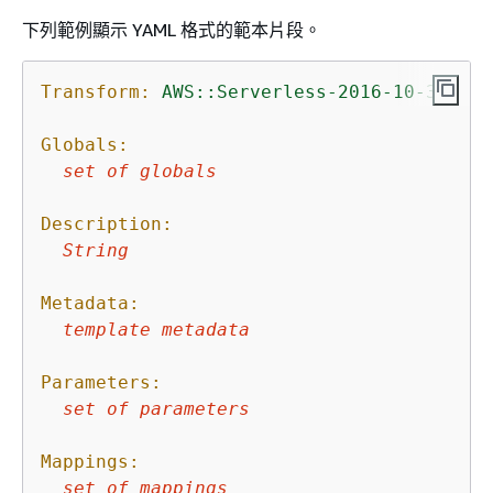
下列範例顯示 YAML 格式的範本片段。
Transform:
AWS::Serverless-2016-10-31
Globals:
set
of
globals
Description:
String
Metadata:
template
metadata
Parameters:
set
of
parameters
Mappings:
set
of
mappings