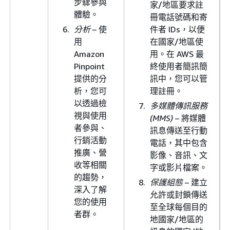
步驟參與
家/地區要求註
體驗。
冊電話號碼和寄
分析
– 使
件者 IDs，以便
用
在國家/地區使
Amazon
用。在 AWS 最
Pinpoint
終使用者簡訊簡
提供的分
訊中，您可以管
析，您可
理註冊。
以透過檢
多媒體傳訊服務
視與使用
(MMS)
– 將媒體
者參與、
訊息傳送至行動
行銷活動
電話，其中包含
推廣、營
影像、音訊、文
收等相關
字或影片檔案。
的趨勢，
保護組態
– 建立
深入了解
允許或封鎖傳送
您的使用
至全球每個目的
者群。
地國家/地區的