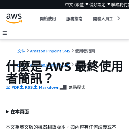
中文 (繁體)
偏好設定
聯絡我們
開始使用
服務指南
開發人員工具
文件
Amazon Pinpoint SMS
使用者指南
什麼是 AWS 最終使用
文件
Amazon Pinpoint SMS
使用者指南
者簡訊？
PDF
RSS
Markdown
焦點模式
在本頁面
本文為英文版的機器翻譯版本，如內容有任何歧義或不一