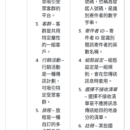
息吸引受
號碼，也稱為發
眾客群的
起人號碼，是識
平台。
別寄件者的數字
字串。
客群
– 客
群是共用
寄件者 ID
– 寄
特定屬性
件者 ID 是識別
的一組客
簡訊寄件者的英
戶。
數名稱。
行銷活動
–
組態設定
– 組態
行銷活動
設定是一組規
是一種傳
則，會在您傳送
訊計劃，
訊息時套用。
可吸引特
選擇不接收清單
定受眾客
– 選擇不接收清
群。
單是不應將訊息
旅程
– 旅
傳送給目的地身
程是一種
分的清單。
自訂的多
註冊
– 某些國