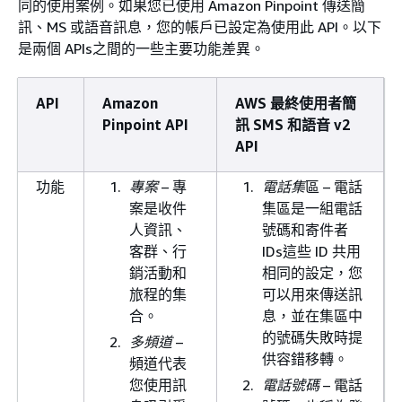
同的使用案例。如果您已使用 Amazon Pinpoint 傳送簡
訊、MS 或語音訊息，您的帳戶已設定為使用此 API。以下
是兩個 APIs之間的一些主要功能差異。
API
Amazon
AWS 最終使用者簡
Pinpoint API
訊 SMS 和語音 v2
API
功能
專案
– 專
電話集
區 – 電話
案是收件
集區是一組電話
人資訊、
號碼和寄件者
客群、行
IDs這些 ID 共用
銷活動和
相同的設定，您
旅程的集
可以用來傳送訊
合。
息，並在集區中
的號碼失敗時提
多頻道
–
供容錯移轉。
頻道代表
您使用訊
電話號碼
– 電話