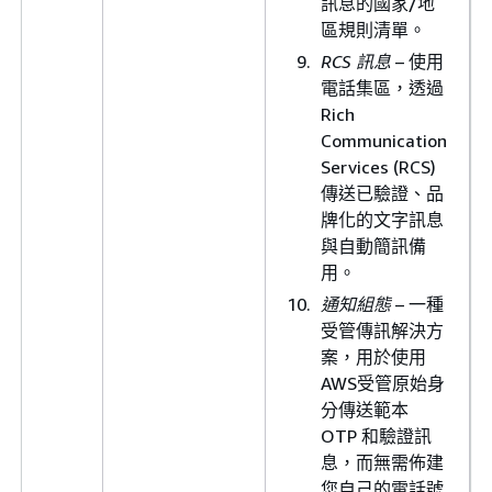
訊息的國家/地
區規則清單。
RCS 訊息
– 使用
電話集區，透過
Rich
Communication
Services (RCS)
傳送已驗證、品
牌化的文字訊息
與自動簡訊備
用。
通知組態
– 一種
受管傳訊解決方
案，用於使用
AWS受管原始身
分傳送範本
OTP 和驗證訊
息，而無需佈建
您自己的電話號