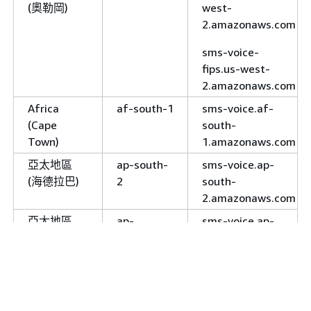
(奧勒岡)
west-
2.amazonaws.com
sms-voice-
fips.us-west-
2.amazonaws.com
Africa
af-south-1
sms-voice.af-
(Cape
south-
Town)
1.amazonaws.com
亞太地區
ap-south-
sms-voice.ap-
(海德拉巴)
2
south-
2.amazonaws.com
亞太地區
ap-
sms-voice.ap-
(雅加達)
southeast-
southeast-
3
3.amazonaws.com
亞太地區
ap-
sms-voice.ap-
(墨爾本)
southeast-
southeast-
4
4.amazonaws.com