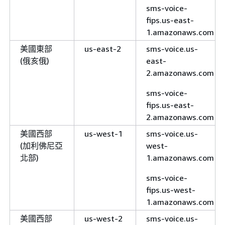
sms-voice-
fips.us-east-
1.amazonaws.com
美國東部
us-east-2
sms-voice.us-
(俄亥俄)
east-
2.amazonaws.com
sms-voice-
fips.us-east-
2.amazonaws.com
美國西部
us-west-1
sms-voice.us-
(加利佛尼亞
west-
北部)
1.amazonaws.com
sms-voice-
fips.us-west-
1.amazonaws.com
美國西部
us-west-2
sms-voice.us-