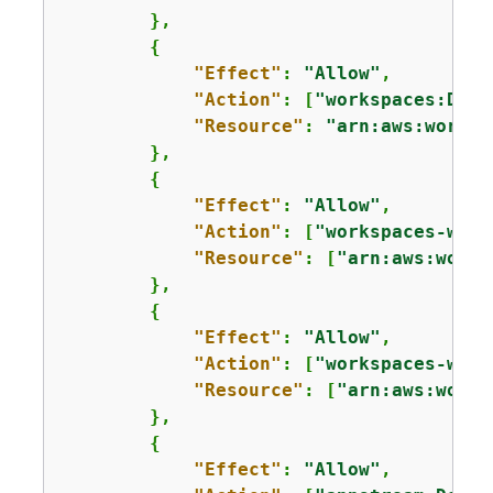
        },

{
"Effect"
: 
"Allow"
,

"Action"
: [
"workspaces:Desc
"Resource"
: 
"arn:aws:worksp
        },

{
"Effect"
: 
"Allow"
,

"Action"
: [
"workspaces-web:
"Resource"
: [
"arn:aws:works
        },

{
"Effect"
: 
"Allow"
,

"Action"
: [
"workspaces-web:
"Resource"
: [
"arn:aws:works
        },

{
"Effect"
: 
"Allow"
,
