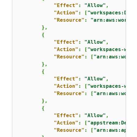
"Effect"
: 
"Allow"
,

"Action"
: [
"workspaces:Desc
"Resource"
: 
"arn:aws:worksp
        },

{
"Effect"
: 
"Allow"
,

"Action"
: [
"workspaces-web:
"Resource"
: [
"arn:aws:works
        },

{
"Effect"
: 
"Allow"
,

"Action"
: [
"workspaces-web:
"Resource"
: [
"arn:aws:works
        },

{
"Effect"
: 
"Allow"
,

"Action"
: [
"appstream:Descr
"Resource"
: [
"arn:aws:appst