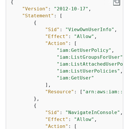
{
"Version"
: 
"2012-10-17"
,

"Statement"
: [

{
"Sid"
: 
"ViewOwnUserInfo"
,

"Effect"
: 
"Allow"
,

"Action"
: [

"iam:GetUserPolicy"
,

"iam:ListGroupsForUser"
,

"iam:ListAttachedUserPoli
"iam:ListUserPolicies"
,

"iam:GetUser"
            ],

"Resource"
: [
"arn:aws:iam::*:
        },

{
"Sid"
: 
"NavigateInConsole"
,

"Effect"
: 
"Allow"
,

"Action"
: [
