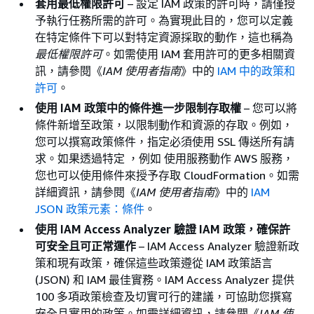
套用最低權限許可
– 設定 IAM 政策的許可時，請僅授
予執行任務所需的許可。為實現此目的，您可以定義
在特定條件下可以對特定資源採取的動作，這也稱為
最低權限許可
。如需使用 IAM 套用許可的更多相關資
訊，請參閱《
IAM 使用者指南
》中的
IAM 中的政策和
許可
。
使用 IAM 政策中的條件進一步限制存取權
– 您可以將
條件新增至政策，以限制動作和資源的存取。例如，
您可以撰寫政策條件，指定必須使用 SSL 傳送所有請
求。如果透過特定 ，例如 使用服務動作 AWS 服務，
您也可以使用條件來授予存取 CloudFormation。如需
詳細資訊，請參閱《
IAM 使用者指南
》中的
IAM
JSON 政策元素：條件
。
使用 IAM Access Analyzer 驗證 IAM 政策，確保許
可安全且可正常運作
– IAM Access Analyzer 驗證新政
策和現有政策，確保這些政策遵從 IAM 政策語言
(JSON) 和 IAM 最佳實務。IAM Access Analyzer 提供
100 多項政策檢查及切實可行的建議，可協助您撰寫
安全且實用的政策。如需詳細資訊，請參閱《
IAM 使