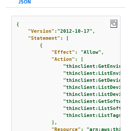
JSON
{
"Version"
:
"2012-10-17"
,

"Statement"
: [

{
"Effect"
: 
"Allow"
,

"Action"
: [

"thinclient:GetEnvironm
"thinclient:ListEnviron
"thinclient:GetDevice"
,

"thinclient:ListDevices
"thinclient:ListDeviceS
"thinclient:GetSoftware
"thinclient:ListSoftwar
"thinclient:ListTagsFor
            ],

"Resource"
: 
"arn:aws:thincl