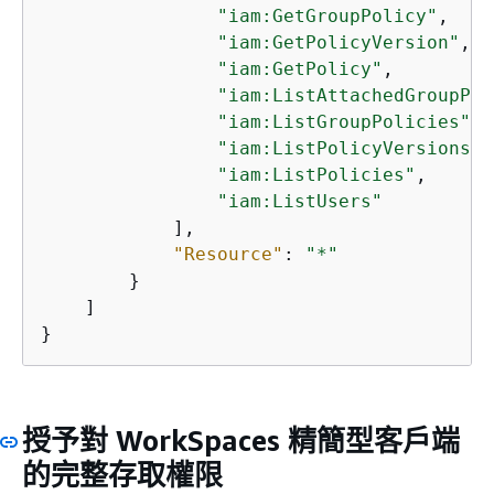
"iam:GetGroupPolicy"
,

"iam:GetPolicyVersion"
,

"iam:GetPolicy"
,

"iam:ListAttachedGroupPol
"iam:ListGroupPolicies"
,

"iam:ListPolicyVersions"
,

"iam:ListPolicies"
,

"iam:ListUsers"
            ],

"Resource"
: 
"*"
        }

    ]

}
授予對 WorkSpaces 精簡型客戶端
的完整存取權限