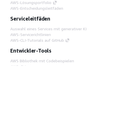
AWS-Lösungsportfolio
AWS-Entscheidungsleitfäden
Serviceleitfäden
Auswahl eines Services mit generativer KI
AWS-Servicerichtlinien
AWS-CLI-Tutorials auf GitHub
Entwickler-Tools
AWS Bibliothek mit Codebeispielen
AWS-CLI
AWS Builder Center
AWS-Entwickler-Tools Blog
Hilfreiche Links
AWS Documentation MCP Server
herunterladen
Melden Sie sich bei der AWS-Konsole an
AWS re:Post