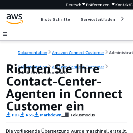
Deutsch
Präferenzen
Kontakt
F
Erste Schritte
Serviceleitfäden
Ent
Dokumentation
Amazon Connect Customer
Richten Sie Ihre
Dokumentation
Amazon Connect Customer
Administratorhandbuch
Contact-Center-
Agenten in Connect
Customer ein
PDF
RSS
Markdown
Fokusmodus
Die vorliegende Übersetzung wurde maschinell erstellt.