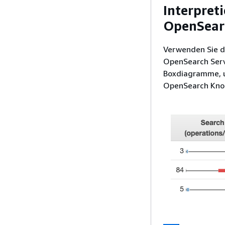
Interpret
OpenSearc
Verwenden Sie d
OpenSearch Serv
Boxdiagramme, um
OpenSearch Knot