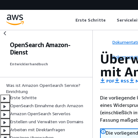
Erste Schritte
Servicele
Dokumentat
OpenSearch Amazon-
Dienst
Überw
Dokumentat
Entwicklerhandbuch
mit A
PDF
RSS
M
Was ist Amazon OpenSearch Service?
Einrichtung
Die vorliegende 
Erste Schritte
eines Widerspru
OpenSearch Einnahme durch Amazon
(einschließlich 
Amazon OpenSearch Serverlos
Fassung maßgebl
Erstellen und Verwalten von Domains
Arbeiten mit Direktanfragen
Die vorliegend
Domänen überwachen