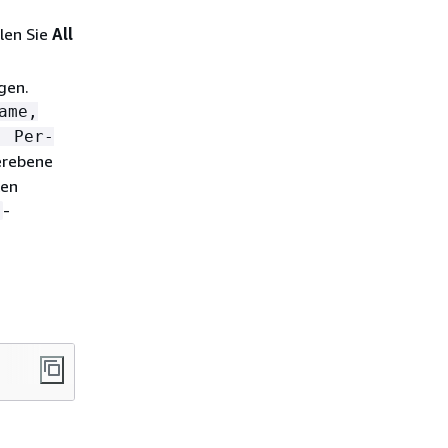
len Sie
All
gen.
ame,
, Per-
erebene
ken
-