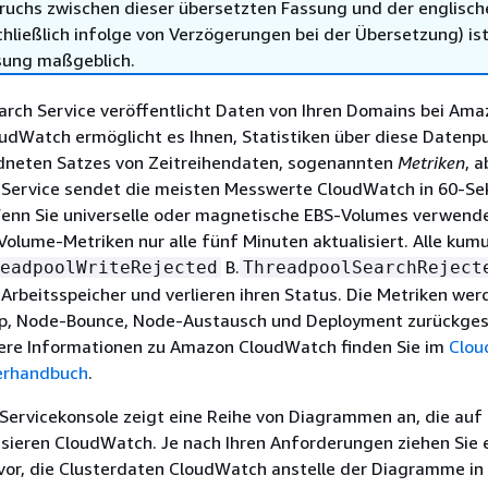
ruchs zwischen dieser übersetzten Fassung und der englisch
hließlich infolge von Verzögerungen bei der Übersetzung) ist
sung maßgeblich.
ch Service veröffentlicht Daten von Ihren Domains bei Ama
udWatch ermöglicht es Ihnen, Statistiken über diese Datenpu
dneten Satzes von Zeitreihendaten, sogenannten
Metriken
, 
Service sendet die meisten Messwerte CloudWatch in 60-S
 Wenn Sie universelle oder magnetische EBS-Volumes verwend
olume-Metriken nur alle fünf Minuten aktualisiert. Alle kumu
B.
eadpoolWriteRejected
ThreadpoolSearchReject
 Arbeitsspeicher und verlieren ihren Status. Die Metriken wer
p, Node-Bounce, Node-Austausch und Deployment zurückges
ere Informationen zu Amazon CloudWatch finden Sie im
Clou
erhandbuch
.
Servicekonsole zeigt eine Reihe von Diagrammen an, die auf
sieren CloudWatch. Je nach Ihren Anforderungen ziehen Sie 
vor, die Clusterdaten CloudWatch anstelle der Diagramme in