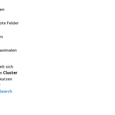
nen
ote Felder
es
maximalen
lt sich
en
Cluster
 kurzen
r
Search