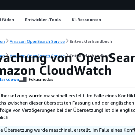
itfäden
Entwickler-Tools
KI-Ressourcen
ion
Amazon OpenSearch Service
Entwicklerhandbuch
achung von OpenSearc
ion
Amazon OpenSearch Service
Entwicklerhandbuch
mazon CloudWatch
arkdown
Fokusmodus
Übersetzung wurde maschinell erstellt. Im Falle eines Konflik
chs zwischen dieser übersetzten Fassung und der englischen
infolge von Verzögerungen bei der Übersetzung) ist die englis
ich.
e Übersetzung wurde maschinell erstellt. Im Falle eines Konfl