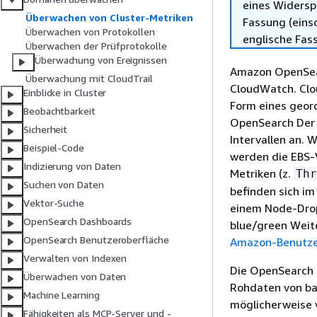
eines Widersp
Überwachen von Cluster-Metriken
Fassung (einsc
Überwachen von Protokollen
englische Fas
Überwachen der Prüfprotokolle
Überwachung von Ereignissen
Amazon OpenSear
Überwachung mit CloudTrail
CloudWatch. Clo
Einblicke in Cluster
Form eines geor
Beobachtbarkeit
OpenSearch Der 
Sicherheit
Intervallen an.
Beispiel-Code
werden die EBS-V
Indizierung von Daten
Metriken (z.
Thr
Suchen von Daten
befinden sich im
Vektor-Suche
einem Node-Dro
OpenSearch Dashboards
blue/green Weit
OpenSearch Benutzeroberfläche
Amazon-Benutz
Verwalten von Indexen
Die OpenSearch 
Überwachen von Daten
Rohdaten von ba
Machine Learning
möglicherweise 
Fähigkeiten als MCP-Server und -