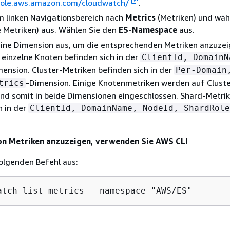
sole.aws.amazon.com/cloudwatch/
.
m linken Navigationsbereich nach
Metrics
(Metriken) und wäh
e Metriken) aus. Wählen Sie den
ES-Namespace
aus.
eine Dimension aus, um die entsprechenden Metriken anzuzei
 einzelne Knoten befinden sich in der
ClientId, DomainN
mension. Cluster-Metriken befinden sich in der
Per-Domain
-Dimension. Einige Knotenmetriken werden auf Clust
trics
und somit in beide Dimensionen eingeschlossen. Shard-Metri
h in der
ClientId, DomainName, NodeId, ShardRole
on Metriken anzuzeigen, verwenden Sie AWS CLI
olgenden Befehl aus:
atch list-metrics --namespace "AWS/ES"