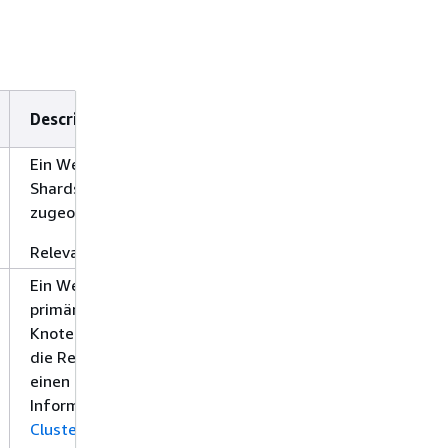
Description
Ein Wert von 1 gibt an, dass alle Index-
Shards zu Knoten im Cluster
zugeordnet sind.
Relevante Statistiken: Maximum
Ein Wert von 1 bedeutet, dass die
primären Shards für alle Indizes den
Knoten im Cluster zugewiesen sind,
die Replikat-Shards für mindestens
einen Index jedoch nicht. Weitere
Informationen finden Sie unter
Gelber
Cluster-Status
.