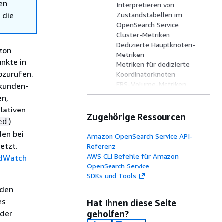
en
Interpretieren von
 die
Zustandstabellen im
OpenSearch Service
Cluster-Metriken
Dedizierte Hauptknoten-
zon
Metriken
nkte in
Metriken für dedizierte
abzurufen.
Koordinatorknoten
EBS-Volume-Metriken
ekunden-
Instance-Metriken
en,
Warme Metriken
lativen
Cold-Storage-Metriken
Zugehörige Ressourcen
)
ed
OpenSearch Metriken für
den bei
optimierte Instances (OR1)
Amazon OpenSearch Service API-
Optimierte Engine-Metriken
etzt.
Referenz
Warnungsmetriken
AWS CLI Befehle für Amazon
dWatch
Metriken zur
OpenSearch Service
Anomalieerkennung
SDKs und Tools
Asynchrone Suchmetriken
 den
Auto-Tune Metriken
es
Hat Ihnen diese Seite
Multi-AZ mit Standby-
 der
geholfen?
Metriken