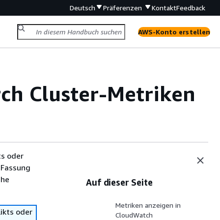
Deutsch
Präferenzen
Kontakt
Feedback
AWS-Konto erstellen
h Cluster-Metriken
ts oder
 Fassung
che
Auf dieser Seite
Metriken anzeigen in
ikts oder
CloudWatch