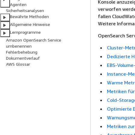
Konsole anzuzeig
Agenten
verworfen werde
Sicherheitsanalysen
fallen CloudWat
Bewährte Methoden
Weitere Informa
Allgemeine Hinweise
Lernprogramme
OpenSearch Serv
Amazon OpenSearch Service
umbenennen
Cluster-Met
Fehlerbehebung
Dedizierte 
Dokumentverlauf
AWS Glossar
EBS-Volume-
Instance-Me
Warme Metr
Metriken für
Cold-Storag
Optimierte 
Warnungsme
Metriken zu