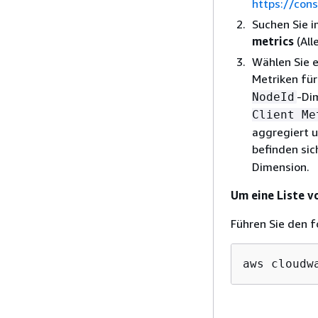
https://con
Suchen Sie i
metrics
(All
Wählen Sie 
Metriken für
-Di
NodeId
Client Me
aggregiert 
befinden sic
Dimension.
Um eine Liste v
Führen Sie den f
aws cloudw