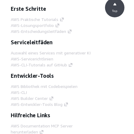
Erste Schritte
Top
AWS Praktische Tutorials
AWS-Lösungsportfolio
AWS-Entscheidungsleitfäden
Serviceleitfäden
Auswahl eines Services mit generativer KI
AWS-Servicerichtlinien
AWS-CLI-Tutorials auf GitHub
Entwickler-Tools
AWS Bibliothek mit Codebeispielen
AWS-CLI
AWS Builder Center
AWS-Entwickler-Tools Blog
Hilfreiche Links
AWS Documentation MCP Server
herunterladen