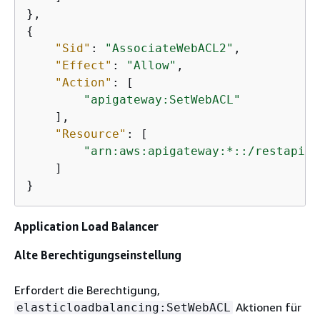
{
"Sid"
: 
"AssociateWebACL2"
,

"Effect"
: 
"Allow"
,

"Action"
: [

"apigateway:SetWebACL"
    ],

"Resource"
: [

"arn:aws:apigateway:*::/restapis/
    ]

}
Application Load Balancer
Alte Berechtigungseinstellung
Erfordert die Berechtigung,
Aktionen für
elasticloadbalancing:SetWebACL