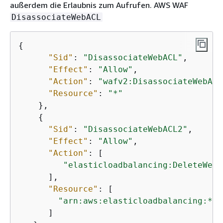
außerdem die Erlaubnis zum Aufrufen. AWS WAF
"arn:aws:elasticloadbalancing:*:
a
DisassociateWebACL
    ]

}
{
"Sid"
: 
"DisassociateWebACL"
,

"Effect"
: 
"Allow"
,

"Action"
: 
"wafv2:DisassociateWebACL
"Resource"
: 
"*"
    },

{
"Sid"
: 
"DisassociateWebACL2"
,

"Effect"
: 
"Allow"
,

"Action"
: [

"elasticloadbalancing:DeleteWebA
      ],

"Resource"
: [

"arn:aws:elasticloadbalancing:*:
a
      ]
