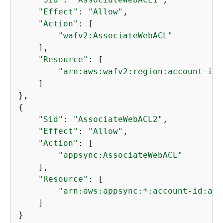
"Effect"
: 
"Allow"
,

"Effect"
: 
"Allow"
,

"Action"
: [

"Action"
: [

"appsync:SetWebACL"
"wafv2:AssociateWebACL"
    ],

    ],

"Resource"
: [

"Resource"
: [

"arn:aws:appsync:*:
account-id
:api
"arn:aws:wafv2:region:account-id:
    ]

    ]

}
{
"Sid"
: 
"AssociateWebACL2"
,

"Effect"
: 
"Allow"
,

"Action"
: [

"appsync:AssociateWebACL"
    ],

"Resource"
: [

"arn:aws:appsync:*:account-id:api
    ]

}