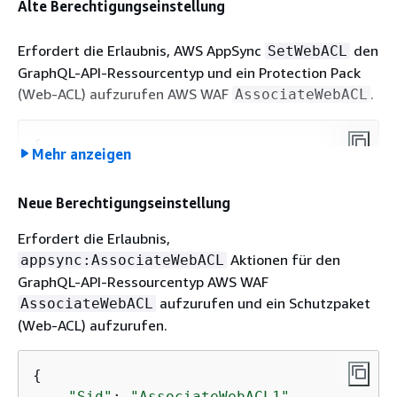
Alte Berechtigungseinstellung
Erfordert die Erlaubnis, AWS AppSync
den
SetWebACL
GraphQL-API-Ressourcentyp und ein Protection Pack
(Web-ACL) aufzurufen AWS WAF
.
AssociateWebACL
{
Mehr anzeigen
"Sid"
: 
"AssociateWebACL1"
,

"Effect"
: 
"Allow"
,

Neue Berechtigungseinstellung
"Action"
: [

"wafv2:AssociateWebACL"
Erfordert die Erlaubnis,
    ],

Aktionen für den
appsync:AssociateWebACL
"Resource"
: [

GraphQL-API-Ressourcentyp AWS WAF
"arn:aws:wafv2:
region
:
account-id
:
aufzurufen und ein Schutzpaket
AssociateWebACL
    ]

(Web-ACL) aufzurufen.
{
{
"Sid"
: 
"AssociateWebACL2"
,

"Sid"
: 
"AssociateWebACL1"
,
