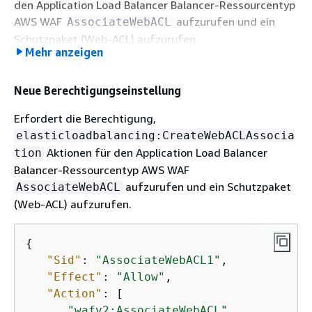
den Application Load Balancer Balancer-Ressourcentyp
AWS WAF
aufzurufen und ein
AssociateWebACL
Schutzpaket (Web-ACL) aufzurufen.
Mehr anzeigen
{
Neue Berechtigungseinstellung
"Sid"
: 
"AssociateWebACL
"Effect"
: 
"Allow"
,

Erfordert die Berechtigung,
"Action"
: [

elasticloadbalancing:CreateWebACLAssocia
"wafv2:AssociateWebA
Aktionen für den Application Load Balancer
tion
                  ],

Balancer-Ressourcentyp AWS WAF
"Resource"
: [

aufzurufen und ein Schutzpaket
AssociateWebACL
"arn:aws:wafv2:
regio
(Web-ACL) aufzurufen.
                  ]

               },

{
{
"Sid"
: 
"AssociateWebACL1"
,

"Sid"
: 
"AssociateWebACL
"Effect"
: 
"Allow"
,

"Effect"
: 
"Allow"
,

"Action"
: [

"Action"
: [

"wafv2:AssociateWebACL"