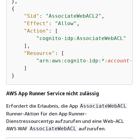
{
"Sid"
: 
"AssociateWebACL2"
,

"Effect"
: 
"Allow"
,

"Action"
: [

"cognito-idp:AssociateWebACL"
    ],

"Resource"
: [

"arn:aws:cognito-idp:*:
account-id
    ]

}
AWS App Runner Service nicht zulässig
Erfordert die Erlaubnis, die App
AssociateWebACL
Runner-Aktion für den App Runner-
Dienstressourcentyp aufzurufen und eine Web-ACL
AWS WAF
aufzurufen.
AssociateWebACL