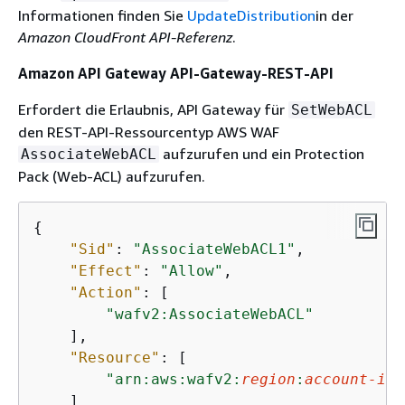
Informationen finden Sie
UpdateDistribution
in der
Amazon CloudFront API-Referenz
.
Amazon API Gateway API-Gateway-REST-API
Erfordert die Erlaubnis, API Gateway für
SetWebACL
den REST-API-Ressourcentyp AWS WAF
aufzurufen und ein Protection
AssociateWebACL
Pack (Web-ACL) aufzurufen.
{
"Sid"
: 
"AssociateWebACL1"
,

"Effect"
: 
"Allow"
,

"Action"
: [

"wafv2:AssociateWebACL"
    ],

"Resource"
: [

"arn:aws:wafv2:
region
:
account-id
:
    ]
