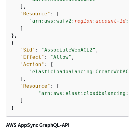
"elasticloadbalancin
   ],

                  ],

"Resource"
: [

"Resource"
: [

"arn:aws:wafv2:
region
:
account-id
:re
"arn:aws:elasticload
   ]

                  ]

               }
{
"Sid"
: 
"AssociateWebACL2"
,

"Effect"
: 
"Allow"
,

"Action"
: [

"elasticloadbalancing:CreateWebACLA
   ],

"Resource"
: [

"arn:aws:elasticloadbalancing:*:
   ]

}
AWS AppSync GraphQL-API