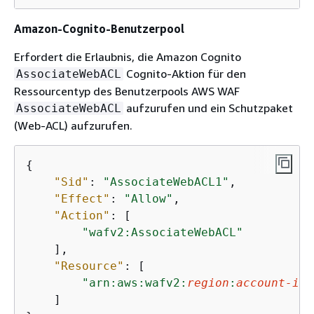
Amazon-Cognito-Benutzerpool
Erfordert die Erlaubnis, die Amazon Cognito
Cognito-Aktion für den
AssociateWebACL
Ressourcentyp des Benutzerpools AWS WAF
aufzurufen und ein Schutzpaket
AssociateWebACL
(Web-ACL) aufzurufen.
{
"Sid"
: 
"AssociateWebACL1"
,

"Effect"
: 
"Allow"
,

"Action"
: [

"wafv2:AssociateWebACL"
    ],

"Resource"
: [

"arn:aws:wafv2:
region
:
account-id
:
    ]
