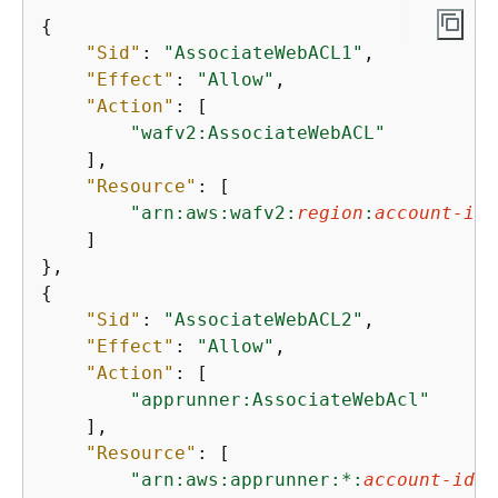
{
"Sid"
: 
"AssociateWebACL1"
,

"Effect"
: 
"Allow"
,

"Action"
: [

"wafv2:AssociateWebACL"
    ],

"Resource"
: [

"arn:aws:wafv2:
region
:
account-id
:
    ]

{
"Sid"
: 
"AssociateWebACL2"
,

"Effect"
: 
"Allow"
,

"Action"
: [

"apprunner:AssociateWebAcl"
    ],

"Resource"
: [

"arn:aws:apprunner:*:
account-id
:s