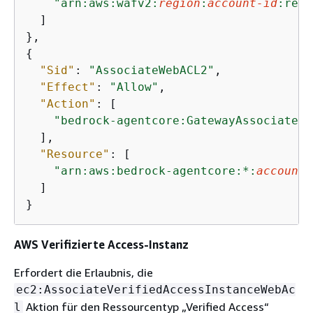
"arn:aws:wafv2:
region
:
account-id
:regi
  ]

{
"Sid"
: 
"AssociateWebACL2"
,

"Effect"
: 
"Allow"
,

"Action"
: [

"bedrock-agentcore:GatewayAssociateWe
  ],

"Resource"
: [

"arn:aws:bedrock-agentcore:*:
account-
  ]

}
AWS Verifizierte Access-Instanz
Erfordert die Erlaubnis, die
ec2:AssociateVerifiedAccessInstanceWebAc
Aktion für den Ressourcentyp „Verified Access“
l