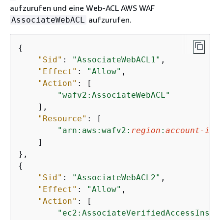
aufzurufen und eine Web-ACL AWS WAF
aufzurufen.
AssociateWebACL
{
"Sid"
: 
"AssociateWebACL1"
,

"Effect"
: 
"Allow"
,

"Action"
: [

"wafv2:AssociateWebACL"
    ],

"Resource"
: [

"arn:aws:wafv2:
region
:
account-id
:
    ]

{
"Sid"
: 
"AssociateWebACL2"
,

"Effect"
: 
"Allow"
,

"Action"
: [

"ec2:AssociateVerifiedAccessInsta