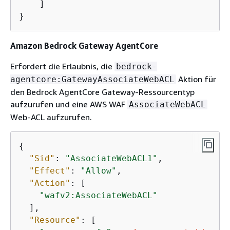
    ]

}
Amazon Bedrock Gateway AgentCore
Erfordert die Erlaubnis, die
bedrock-
Aktion für
agentcore:GatewayAssociateWebACL
den Bedrock AgentCore Gateway-Ressourcentyp
aufzurufen und eine AWS WAF
AssociateWebACL
Web-ACL aufzurufen.
{
"Sid"
: 
"AssociateWebACL1"
,

"Effect"
: 
"Allow"
,

"Action"
: [

"wafv2:AssociateWebACL"
  ],

"Resource"
: [
