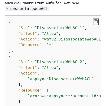
"Resource"
: [

auch die Erlaubnis zum Aufrufen. AWS WAF
"arn:aws:appsync:*:
account-id
:api
DisassociateWebACL
    ]

}
{
"Sid"
: 
"DisassociateWebACL1"
,

"Effect"
: 
"Allow"
,

"Action"
: 
"wafv2:DisassociateWebACL"
,

"Resource"
: 
"*"
{
"Sid"
: 
"DisassociateWebACL2"
,

"Effect"
: 
"Allow"
,

"Action"
: [

"appsync:DisassociateWebACL"
    ],

"Resource"
: [

"arn:aws:appsync:*:account-id:api
    ]
