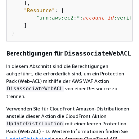
    ],

"Resource"
: [

"arn:aws:ec2:*:
account-id
:verifie
    ]

}
Berechtigungen für
DisassociateWebACL
In diesem Abschnitt sind die Berechtigungen
aufgeführt, die erforderlich sind, um ein Protection
Pack (Web-ACL) mithilfe der AWS WAF Aktion
von einer Ressource zu
DisassociateWebACL
trennen.
Verwenden Sie für CloudFront Amazon-Distributionen
anstelle dieser Aktion die CloudFront Aktion
mit einer leeren Protection
UpdateDistribution
Pack (Web ACL) -ID. Weitere Informationen finden Sie
UpdateDistribution
in der
Amazon CloudFront API-