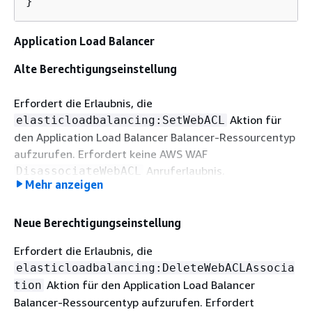
}
Application Load Balancer
Alte Berechtigungseinstellung
Erfordert die Erlaubnis, die
Aktion für
elasticloadbalancing:SetWebACL
den Application Load Balancer Balancer-Ressourcentyp
aufzurufen. Erfordert keine AWS WAF
Anruferlaubnis.
DisassociateWebACL
Mehr anzeigen
{
Neue Berechtigungseinstellung
"Sid"
: 
"DisassociateWebACL"
,

"Effect"
: 
"Allow"
,

Erfordert die Erlaubnis, die
"Action"
: [

elasticloadbalancing:DeleteWebACLAssocia
"elasticloadbalancing:SetWebACL"
Aktion für den Application Load Balancer
tion
    ],

Balancer-Ressourcentyp aufzurufen. Erfordert
"Resource"
: [
