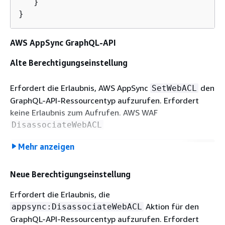
   }   

}
AWS AppSync GraphQL-API
Alte Berechtigungseinstellung
Erfordert die Erlaubnis, AWS AppSync
den
SetWebACL
GraphQL-API-Ressourcentyp aufzurufen. Erfordert
keine Erlaubnis zum Aufrufen. AWS WAF
DisassociateWebACL
Mehr anzeigen
{
"Sid"
: 
"DisassociateWebACL"
,

Neue Berechtigungseinstellung
"Effect"
: 
"Allow"
,

"Action"
: [

Erfordert die Erlaubnis, die
"appsync:SetWebACL"
Aktion für den
appsync:DisassociateWebACL
    ],

GraphQL-API-Ressourcentyp aufzurufen. Erfordert