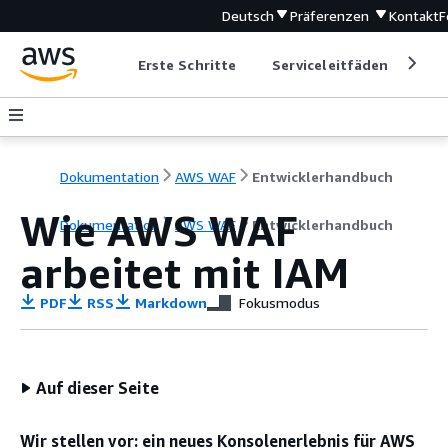
Deutsch
Präferenzen
Kontakt
F
Erste Schritte
Serviceleitfäden
Ent
Dokumentation
AWS WAF
Entwicklerhandbuch
Wie AWS WAF
Dokumentation
AWS WAF
Entwicklerhandbuch
arbeitet mit IAM
PDF
RSS
Markdown
Fokusmodus
Auf dieser Seite
Wir stellen vor: ein neues Konsolenerlebnis für AWS