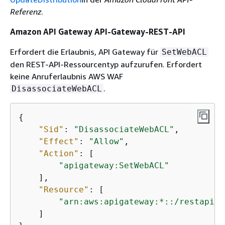
Referenz
.
Amazon API Gateway API-Gateway-REST-API
Erfordert die Erlaubnis, API Gateway für
SetWebACL
den REST-API-Ressourcentyp aufzurufen. Erfordert
keine Anruferlaubnis AWS WAF
.
DisassociateWebACL
{
"Sid"
: 
"DisassociateWebACL"
,

"Effect"
: 
"Allow"
,

"Action"
: [

"apigateway:SetWebACL"
    ],

"Resource"
: [

"arn:aws:apigateway:*::/restapis/
    ]
