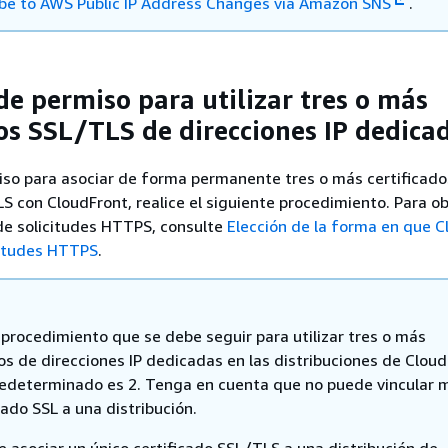
be to AWS Public IP Address Changes via Amazon SNS
.
de permiso para utilizar tres o más
dos SSL/TLS de direcciones IP dedica
iso para asociar de forma permanente tres o más certificado
 con CloudFront, realice el siguiente procedimiento. Para o
de solicitudes HTTPS, consulte
Elección de la forma en que C
citudes HTTPS
.
 procedimiento que se debe seguir para utilizar tres o más
os de direcciones IP dedicadas en las distribuciones de Cloud
predeterminado es 2. Tenga en cuenta que no puede vincular 
cado SSL a una distribución.
e asociar un único certificado SSL/TLS a una distribución de