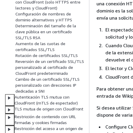
con CloudFront (solo HTTPS entre
una conexión HT
lectores y CloudFront)
dominio es la so
Configuración de nombres de
envía una solici
dominio alternativos y HTTPS
Determinación del tamaño de la
El espectad
clave pública en un certificado
solicitud y 
SSL/TLS RSA
Aumento de las cuotas de
Cuando Cloud
certificados SSL/TLS
de la extens
Rotación de certificados SSL/TLS
devuelve el 
Reversión de un certificado SSL/TLS
personalizado al certificado de
El lector y 
CloudFront predeterminado
CloudFront d
Cambio de un certificado SSL/TLS
personalizado con direcciones IP
Para obtener una
dedicadas a SNI
entrada de Wiki
Autenticación TLS mutua con
CloudFront (mTLS de espectador)
Si desea utiliza
TLS mutua de origen con CloudFront
dispone de varia
Restricción de contenido con URL
firmadas y cookies firmadas
Configure Cl
Restricción del acceso a un origen de