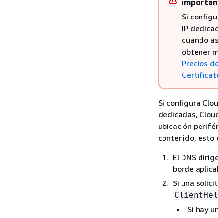
importan
Si config
IP dedicad
cuando aso
obtener m
Precios d
Certificat
Si configura Clo
dedicadas, Cloud
ubicación perifé
contenido, esto 
El DNS dirige
borde aplica
Si una solic
ClientHel
Si hay u