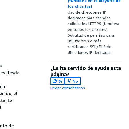
(funciona en la mayoría de
los clientes)
Uso de direcciones IP
dedicadas para atender
solicitudes HTTPS (funciona
en todos los clientes)
Solicitud de permiso para
utilizar tres o más
certificados SSL/TLS de
direcciones IP dedicadas
a
¿Le ha servido de ayuda esta
les desde
página?
Sí
No
ada
Enviar comentarios
nido, el
cta. La
l
ento de