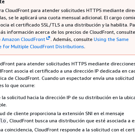
te
ura CloudFront para atender solicitudes HTTPS mediante dire
as, se le aplicará una cuota mensual adicional. El cargo com
cia el certificado SSL/TLS a una distribución y la habilita. P
ás información acerca de los precios de CloudFront, consult
e Amazon CloudFront
. Además, consulte
Using the Same
e for Multiple CloudFront Distributions
.
udFront para atender solicitudes HTTPS mediante direcciones
Front asocia el certificado a una dirección IP dedicada en ca
rica de CloudFront. Cuando un espectador envía una solicitu
es lo que ocurre:
 la solicitud hacia la dirección IP de su distribución en la ubi
ble.
itud de cliente proporciona la extensión SNI en el mensaje
, CloudFront busca una distribución que esté asociada a e
lo
na coincidencia, CloudFront responde a la solicitud con el cert