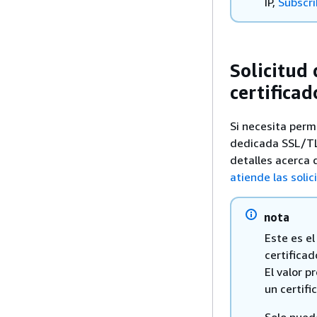
IP,
Subscri
Solicitud 
certifica
Si necesita perm
dedicada SSL/TLS
detalles acerca 
atiende las soli
nota
Este es el
certificad
El valor 
un certifi
Solo pued