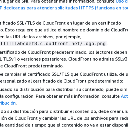
 lugar de SNI. Para obtener más información, consulte
Uso d
IP dedicadas para atender solicitudes HTTPS (funciona en to
ertificado SSL/TLS de CloudFront en lugar de un certificado
o. Esto requiere que utilice el nombre de dominio de CloudFr
en las URL de los archivos; por ejemplo,
.
111111abcdef8.cloudfront.net/logo.png
l certificado de CloudFront predeterminado, los lectores deben 
L TLSv1 o versiones posteriores. CloudFront no admite SSLv3 
de CloudFront predeterminado.
 cambiar el certificado SSL/TLS que CloudFront utiliza, de 
personalizado al certificado de CloudFront predeterminado:
 usado su distribución para distribuir su contenido, puede s
la configuración. Para obtener más información, consulte
Act
ribución
.
ado su distribución para distribuir el contenido, debe crear u
ción de CloudFront y cambiar las URL de los archivos para redu
 la cantidad de tiempo que el contenido no va a estar disponi