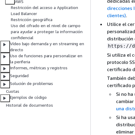
dedicadas en
AWS
Restricción del acceso a Application
direcciones 
Load Balancer
clientes)
.
Restricción geográfica
Utilice el c
Uso del cifrado en el nivel de campo
personalizad
para ayudar a proteger la información
confidencial
distribución 
Vídeo bajo demanda y en streaming en
https://d
directo
Si utiliza e
Uso de funciones para personalizar en
protocolo SS
la periferia
Informes, métricas y registros
certificado 
Seguridad
También debe
Solución de problemas
certificado 
Cuotas
Si no ha
Ejemplos de código
cambiar 
Historial de documentos
una dist
Si ha us
distribu
eliminar