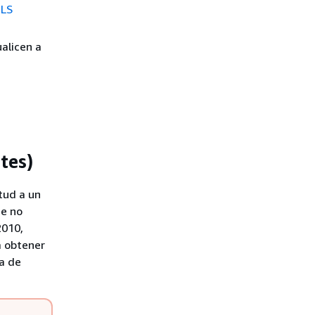
TLS
ualicen a
tes)
tud a un
ue no
2010,
a obtener
a de