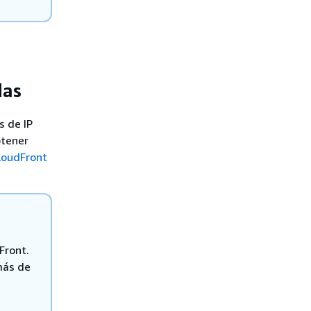
das
s de IP
btener
loudFront
Front.
más de