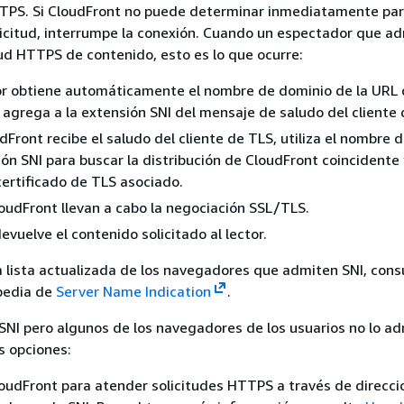
TPS. Si CloudFront no puede determinar inmediatamente pa
licitud, interrumpe la conexión. Cuando un espectador que ad
tud HTTPS de contenido, esto es lo que ocurre:
or obtiene automáticamente el nombre de dominio de la URL 
lo agrega a la extensión SNI del mensaje de saludo del cliente
Front recibe el saludo del cliente de TLS, utiliza el nombre 
ión SNI para buscar la distribución de CloudFront coincidente 
certificado de TLS asociado.
CloudFront llevan a cabo la negociación SSL/TLS.
evuelve el contenido solicitado al lector.
 lista actualizada de los navegadores que admiten SNI, consu
pedia de
Server Name Indication
.
r SNI pero algunos de los navegadores de los usuarios no lo a
s opciones:
oudFront para atender solicitudes HTTPS a través de direcci