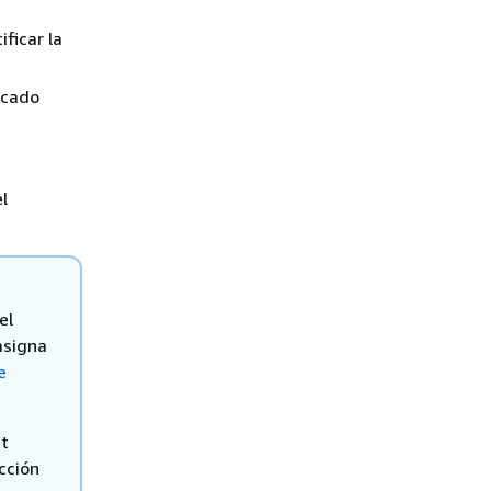
ificar la
icado
l
el
asigna
e
nt
cción