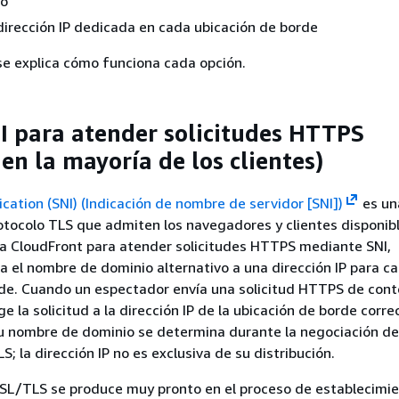
o
 dirección IP dedicada en cada ubicación de borde
se explica cómo funciona cada opción.
I para atender solicitudes HTTPS
en la mayoría de los clientes)
cation (SNI) (Indicación de nombre de servidor [SNI])
es un
otocolo TLS que admiten los navegadores y clientes disponib
ra CloudFront para atender solicitudes HTTPS mediante SNI,
a el nombre de dominio alternativo a una dirección IP para c
de. Cuando un espectador envía una solicitud HTTPS de conte
ge la solicitud a la dirección IP de la ubicación de borde corre
su nombre de dominio se determina durante la negociación de
; la dirección IP no es exclusiva de su distribución.
SSL/TLS se produce muy pronto en el proceso de establecimi