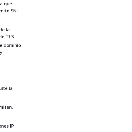
ra qué
mite SNI
de la
 de TLS.
de dominio
y
lte la
dmiten,
ones IP