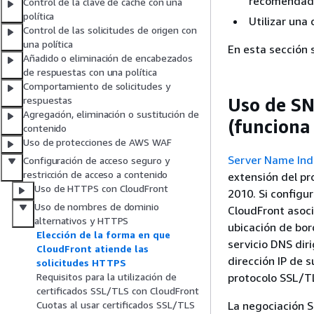
recomendad
Control de la clave de caché con una
política
Utilizar una
Control de las solicitudes de origen con
una política
En esta sección 
Añadido o eliminación de encabezados
de respuestas con una política
Comportamiento de solicitudes y
Uso de SN
respuestas
Agregación, eliminación o sustitución de
(funciona 
contenido
Uso de protecciones de AWS WAF
Server Name Indi
Configuración de acceso seguro y
restricción de acceso a contenido
extensión del pr
Uso de HTTPS con CloudFront
2010. Si configu
Uso de nombres de dominio
CloudFront asoci
alternativos y HTTPS
ubicación de bor
Elección de la forma en que
servicio DNS diri
CloudFront atiende las
dirección IP de 
solicitudes HTTPS
protocolo SSL/TLS
Requisitos para la utilización de
certificados SSL/TLS con CloudFront
La negociación 
Cuotas al usar certificados SSL/TLS