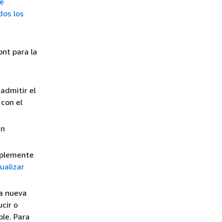
e
dos los
ont para la
admitir el
con el
un
implemente
ualizar
na nueva
cir o
ble. Para