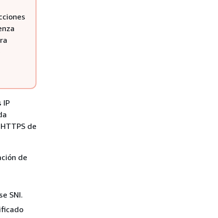
cciones
ienza
ara
e
 IP
da
d HTTPS de
cación de
se SNI.
ificado