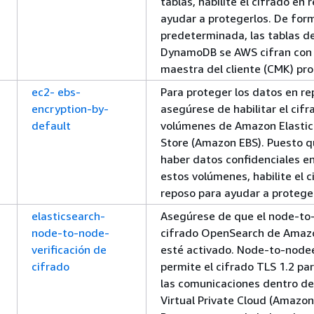
tablas, habilite el cifrado en
ayudar a protegerlos. De for
predeterminada, las tablas d
DynamoDB se AWS cifran con 
maestra del cliente (CMK) pro
ec2- ebs-
Para proteger los datos en re
encryption-by-
asegúrese de habilitar el cifr
default
volúmenes de Amazon Elastic
Store (Amazon EBS). Puesto 
haber datos confidenciales e
estos volúmenes, habilite el c
reposo para ayudar a proteger
elasticsearch-
Asegúrese de que el node-to
node-to-node-
cifrado OpenSearch de Amazo
verificación de
esté activado. Node-to-nodee
cifrado
permite el cifrado TLS 1.2 pa
las comunicaciones dentro d
Virtual Private Cloud (Amazon