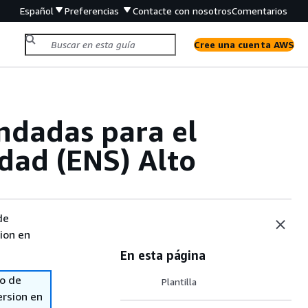
Español
Preferencias
Contacte con nosotros
Comentarios
Cree una cuenta AWS
ndadas para el
dad (ENS) Alto
de
sion en
En esta página
so de
Plantilla
ersion en