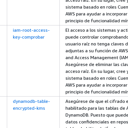
acceso raíz. En su lugar, cree y
sistema basado en roles Cue
AWS para ayudar a incorporar 
principio de funcionalidad mí
iam-root-access-
El acceso a los sistemas y act
key-comprobar
puede controlar comprobando
usuario raíz no tenga claves 
adjuntas a su función de AWS
and Access Management (IAM
Asegúrese de eliminar las cla
acceso raíz. En su lugar, cree y
sistema basado en roles Cue
AWS para ayudar a incorporar 
principio de funcionalidad mí
dynamodb-table-
Asegúrese de que el cifrado 
encrypted-kms
habilitado para las tablas d
DynamoDB. Puesto que puede
datos confidenciales en repo