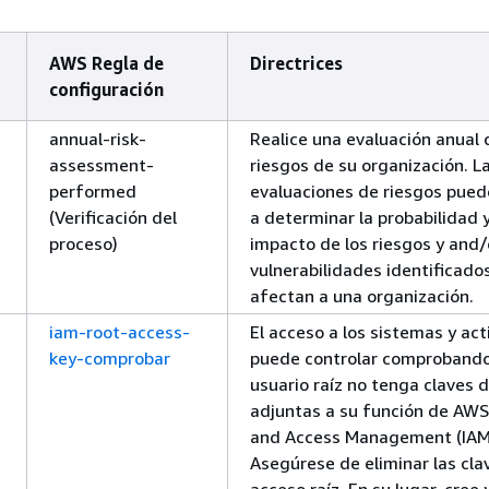
AWS Regla de
Directrices
configuración
annual-risk-
Realice una evaluación anual 
assessment-
riesgos de su organización. L
performed
evaluaciones de riesgos pue
(Verificación del
a determinar la probabilidad y
proceso)
impacto de los riesgos y and/
vulnerabilidades identificado
afectan a una organización.
iam-root-access-
El acceso a los sistemas y act
key-comprobar
puede controlar comprobando
usuario raíz no tenga claves 
adjuntas a su función de AWS
and Access Management (IAM
Asegúrese de eliminar las cla