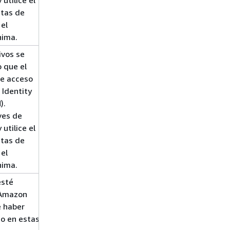
 utilice el
ntas de
el
nima.
ivos se
 que el
de acceso
 Identity
).
ves de
 utilice el
ntas de
el
nima.
esté
e Amazon
 haber
so en estas