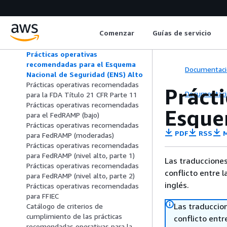
para el Esquema Nacional de
Seguridad (ENS) Bajo
Prácticas operativas recomendadas
Comenzar
Guías de servicio
para el Esquema Nacional de
Seguridad (ENS) Medio
Prácticas operativas
recomendadas para el Esquema
Documentaci
Nacional de Seguridad (ENS) Alto
Prácticas operativas recomendadas
Práct
Documentaci
para la FDA Título 21 CFR Parte 11
Prácticas operativas recomendadas
Esque
para el FedRAMP (bajo)
Prácticas operativas recomendadas
PDF
RSS
M
para FedRAMP (moderadas)
Prácticas operativas recomendadas
para FedRAMP (nivel alto, parte 1)
Las traducciones
Prácticas operativas recomendadas
conflicto entre l
para FedRAMP (nivel alto, parte 2)
inglés.
Prácticas operativas recomendadas
para FFIEC
Las traduccio
Catálogo de criterios de
cumplimiento de las prácticas
conflicto entre
recomendadas operativas para la