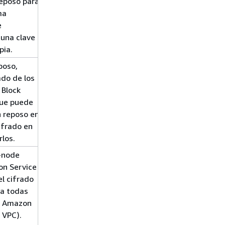
 reposo para
ma
e
una clave
pia.
poso,
ado de los
 Block
que puede
n reposo en
ifrado en
los.
-node
n Service
l cifrado
ra todas
e Amazon
 VPC).