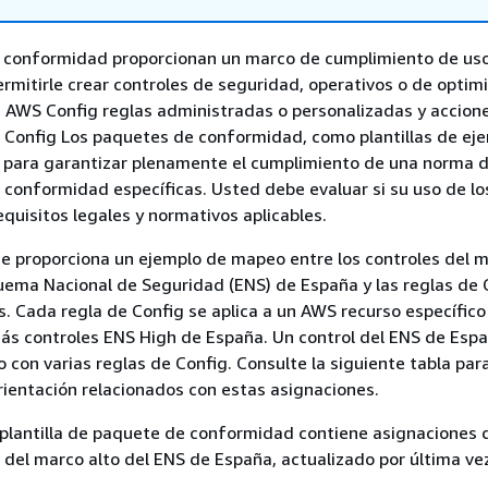
 conformidad proporcionan un marco de cumplimiento de uso
rmitirle crear controles de seguridad, operativos o de optim
 AWS Config reglas administradas o personalizadas y accion
 Config Los paquetes de conformidad, como plantillas de eje
 para garantizar plenamente el cumplimiento de una norma 
conformidad específicas. Usted debe evaluar si su uso de los
equisitos legales y normativos aplicables.
se proporciona un ejemplo de mapeo entre los controles del 
uema Nacional de Seguridad (ENS) de España y las reglas de 
 Cada regla de Config se aplica a un AWS recurso específico
más controles ENS High de España. Un control del ENS de Esp
o con varias reglas de Config. Consulte la siguiente tabla par
rientación relacionados con estas asignaciones.
plantilla de paquete de conformidad contiene asignaciones 
 del marco alto del ENS de España, actualizado por última vez