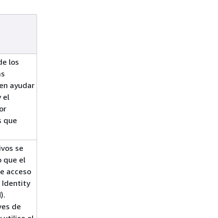
de los
as
den ayudar
 el
or
s que
ivos se
 que el
de acceso
 Identity
).
ves de