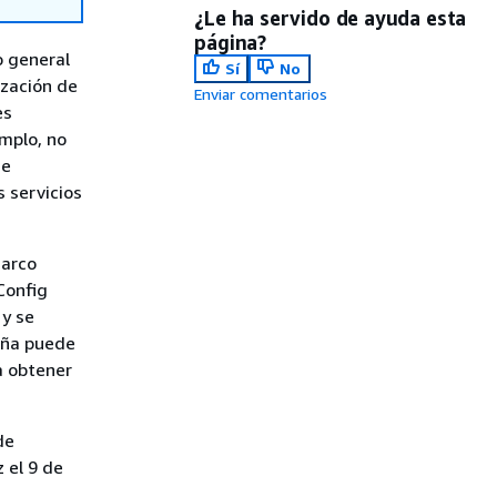
¿Le ha servido de ayuda esta
página?
 general
Sí
No
ización de
Enviar comentarios
es
mplo, no
de
 servicios
marco
Config
 y se
aña puede
a obtener
de
 el 9 de