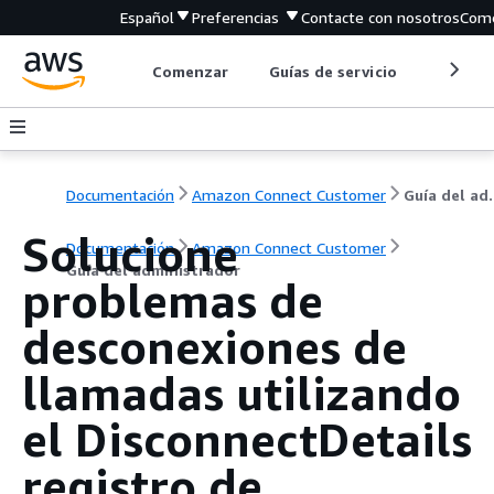
Español
Preferencias
Contacte con nosotros
Come
Comenzar
Guías de servicio
Herrami
Documentación
Amazon Connect Customer
Guía de
Solucione
Documentación
Amazon Connect Customer
Guía del administrador
problemas de
desconexiones de
llamadas utilizando
el DisconnectDetails
registro de