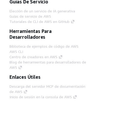
Guías De Servicio
Elección de un servicio de IA generativa
Guías de servicio de AWS
Tutoriales de CLI de AWS en GitHub
Herramientas Para
Desarrolladores
Biblioteca de ejemplos de código de AWS
AWS CLI
Centro de creadores en AWS
Blog de herramientas para desarrolladores de
AWS
Enlaces Útiles
Descarga del servidor MCP de documentación
de AWS
Inicio de sesión en la consola de AWS
AWS re:Post
Privacidad
Términos del sitio
Preferencias de