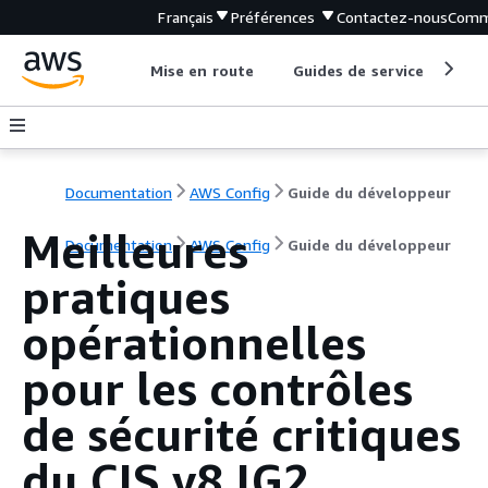
Français
Préférences
Contactez-nous
Comm
Mise en route
Guides de service
Out
Documentation
AWS Config
Guide du développeur
Meilleures
Documentation
AWS Config
Guide du développeur
pratiques
opérationnelles
pour les contrôles
de sécurité critiques
du CIS v8 IG2