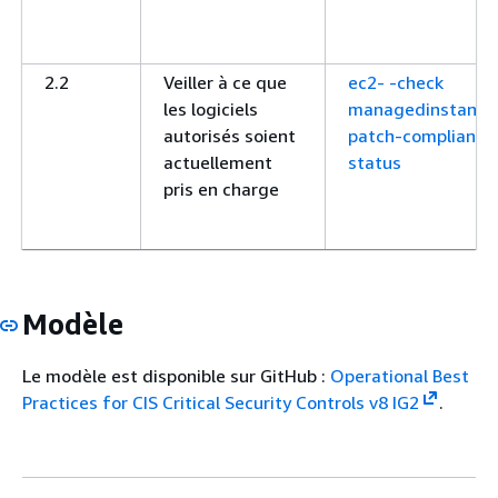
2.2
Veiller à ce que
ec2- -check
les logiciels
managedinstance
autorisés soient
patch-compliance
actuellement
status
pris en charge
2.2
Veiller à ce que
ecs-fargate-lates
Modèle
les logiciels
platform-version
autorisés soient
Le modèle est disponible sur GitHub :
Operational Best
actuellement
Practices for CIS Critical Security Controls v8 IG2
.
pris en charge