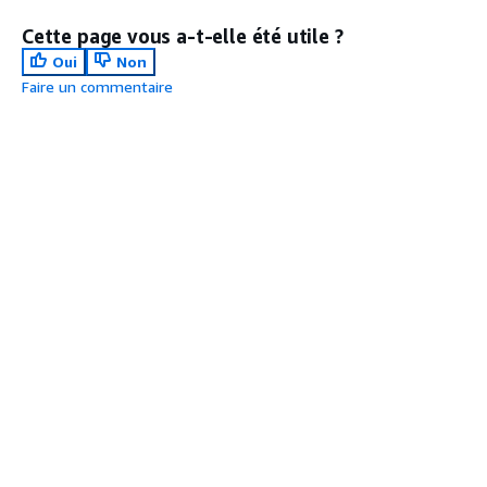
Cette page vous a-t-elle été utile ?
Oui
Non
Faire un commentaire
2,4
Utiliser des
ec2- -manager
Rubrique suivante :
Meilleures pratiques
outils
instance-manage
opérationnelles pour les contrôles de sécurité critiques
d'inventaire
by-systems
du CIS v8 IG3
logiciel
automatisés
Rubrique précédente :
Meilleures pratiques
opérationnelles pour les contrôles de sécurité critiques
du CIS v8 IG1