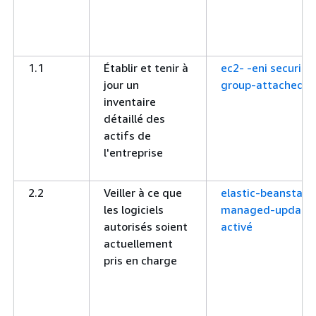
1.1
Établir et tenir à
ec2- -eni security
jour un
group-attached-t
inventaire
détaillé des
actifs de
l'entreprise
2.2
Veiller à ce que
elastic-beanstalk-
les logiciels
managed-update
autorisés soient
activé
actuellement
pris en charge