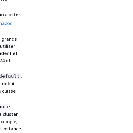
u cluster.
Amazon
t grands
tiliser
ident et
24 et
.
default
 défini
e classe
ance
e cluster
exemple,
instance.
e