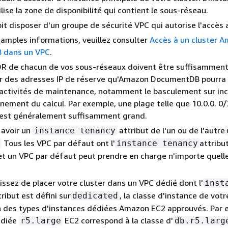
ilise la zone de disponibilité qui contient le sous-réseau.
it disposer d'un groupe de sécurité VPC qui autorise l'accès a
 amples informations, veuillez consulter
Accès à un cluster 
 dans un VPC
.
IDR de chacun de vos sous-réseaux doivent être suffisammen
r des adresses IP de réserve qu'Amazon DocumentDB pourra u
activités de maintenance, notamment le basculement sur inc
nement du calcul. Par exemple, une plage telle que 10.0.0. 0/
4 est généralement suffisamment grand.
 avoir un
attribut de l'un ou de l'autre
instance tenancy
Tous les VPC par défaut ont l'
attribut
instance tenancy
et un VPC par défaut peut prendre en charge n'importe quell
sissez de placer votre cluster dans un VPC dédié dont l'
inst
tribut est défini sur
, la classe d'instance de votr
dedicated
un des types d'instances dédiées Amazon EC2 approuvés. Par 
édiée
EC2 correspond à la classe d'
r5.large
db.r5.larg