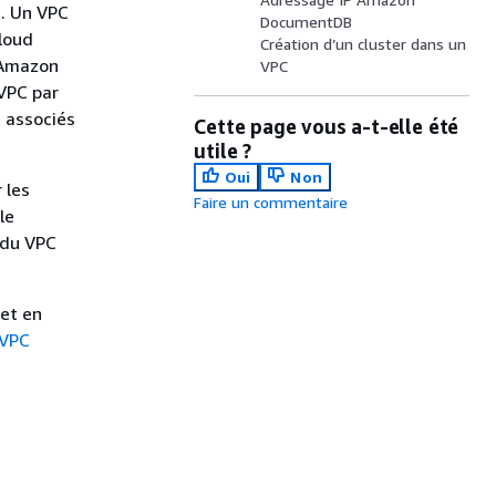
). Un VPC
DocumentDB
Cloud
Création d’un cluster dans un
 Amazon
VPC
VPC par
 associés
Cette page vous a-t-elle été
utile ?
Oui
Non
 les
Faire un commentaire
le
r du VPC
et en
 VPC