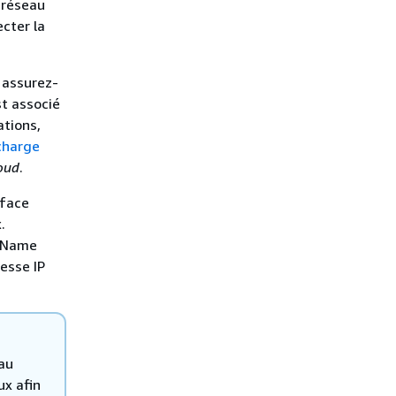
-réseau
ecter la
 assurez-
t associé
ations,
charge
loud
.
rface
.
n Name
esse IP
 au
x afin