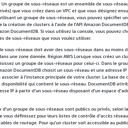
 Un groupe de sous-réseaux est un ensemble de sous-résea
ivés) que vous créez dans un VPC et que vous désignez ensu
 utilisant un groupe de sous-réseaux, vous pouvez spécifier u
de la création de clusters à l'aide de l'API Amazon DocumentD
azon DocumentDB. Si vous utilisez la console, vous pouvez cho
es de sous-réseaux que vous voulez utiliser.
e sous-réseaux doit avoir des sous-réseaux dans au moins 
 dans une zone donnée. Région AWS Lorsque vous créez un cl
isissez un groupe de sous-réseaux pour celui-ci. Dans le gro
mazon DocumentDB choisit un sous-réseau et une adresse IP 
 associer à l'instance principale de votre cluster. La base de
de disponibilité qui contient le sous-réseau. DocumentDB attri
esse IP à partir d'un sous-réseau disposant d'un espace d'ad
 d'un groupe de sous-réseaux sont publics ou privés, selon l
e vous définissez pour leurs listes de contrôle d'accès réseau
tables de routage. Pour qu'un cluster soit accessible au public