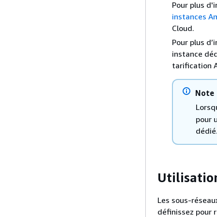
Pour plus d'
instances A
Cloud.
Pour plus d’
instance déd
tarification
Note
Lorsqu
pour u
dédié
Utilisati
Les sous-réseau
définissez pour 