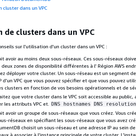
n cluster dans un VPC
on de clusters dans un VPC
nseils sur l'utilisation d'un cluster dans un VPC :
it avoir au moins deux sous-réseaux. Ces sous-réseaux doive
 deux zones de disponibilité différentes à l' Région AWS endr
ez déployer votre cluster. Un sous-réseau est un segment de
P d'un VPC que vous pouvez spécifier et que vous pouvez utili
s clusters en fonction de vos besoins opérationnels et de séc
aitez que votre cluster dans le VPC soit accessible au public,
er les attributs VPC et.
DNS hostnames
DNS resolutio
it avoir un groupe de sous-réseaux que vous créez. Vous cré
us-réseaux en spécifiant les sous-réseaux que vous avez cré
mentDB choisit un sous-réseau et une adresse IP au sein de
ux à associer à l'instance principale de votre cluster. L'inst