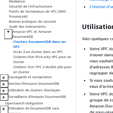
Résilience
Création d’u
Sécurité de l’infrastructure
Points de terminaison de VPC (AWS
PrivateLink)
Bonnes pratiques de sécurité
Utilisati
Audit des événements
Amazon VPC et Amazon
DocumentDB
Voici quelques co
Clusters DocumentDB dans un
VPC
Votre VPC do
Accès à un cluster dans un VPC
trouver dans
Création d'un IPv4-only VPC pour un
vous souhait
cluster
d'adresses I
Création d'un VPC à double pile pour
un cluster
regrouper de
Sauvegarde et restauration
Si vous souh
Gestion d'Amazon DocumentDB
vous d'activ
Utilisation de clusters élastiques
Votre VPC do
Surveillance d'Amazon DocumentDB
groupe de so
OpenSearch intégration
Amazon Docu
Utilisation de DocumentDB sans
de sous-résea