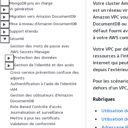
Votre cluster Am
MongoDB pris en charge
IA générative
est un réseau vi
Migration vers Amazon DocumentDB
Amazon VPC vous
DocumentDB ou u
Mise à niveau d'Amazon DocumentDB
défaut fourni av
Support étendu
à votre AWS com
Sécurité
Gestion des mots de passe avec
Votre VPC par dé
AWS Secrets Manager
ressources à l’i
Protection des données
Internet qui peut
Gestion de l’identité et des accès
depuis l’extérieu
Cross-service prévention confuse des
adjoints
Pour les scénar
Authentification à l'aide de l'identité
dehors d'un VPC,
IAM
Gestion des utilisateurs d'Amazon
Rubriques
DocumentDB
Role-Based Contrôle d'accès
Utilisation 
Journalisation et surveillance
Mettre à jour les certificats
Utilisation 
Validation de conformité
Adressage 