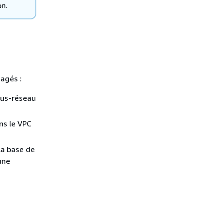
on.
tagés :
ous-réseau
ns le VPC
la base de
une