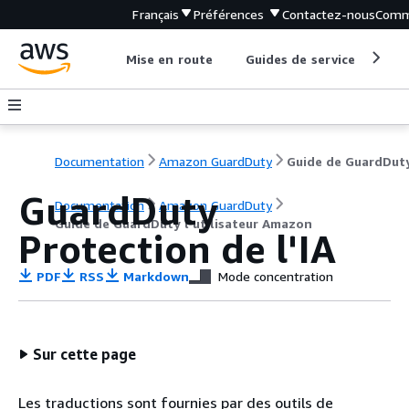
Français
Préférences
Contactez-nous
Comm
Mise en route
Guides de service
Out
Documentation
Amazon GuardDuty
GuardDuty
Documentation
Amazon GuardDuty
Guide de GuardDuty l'utilisateur Amazon
Protection de l'IA
PDF
RSS
Markdown
Mode concentration
Sur cette page
Les traductions sont fournies par des outils de