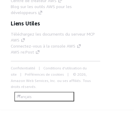
Centre de créateur AWS
Blog sur les outils AWS pour les
développeurs
Liens Utiles
Téléchargez les documents du serveur MCP
AWS
Connectez-vous à la console AWS
AWS re:Post
Confidentialité
Conditions d'utilisation du
site
Préférences de cookies
© 2026,
Amazon Web Services, Inc. ou ses affiliés. Tous
droits réservés.
Français