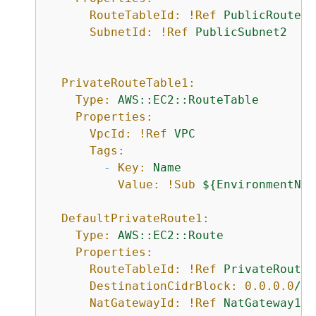
RouteTableId:
!Ref
PublicRouteTa
SubnetId:
!Ref
PublicSubnet2
PrivateRouteTable1:
Type:
AWS::EC2::RouteTable
Properties:
VpcId:
!Ref
VPC
Tags:
-
Key:
Name
Value:
!Sub
$
{
EnvironmentNam
DefaultPrivateRoute1:
Type:
AWS::EC2::Route
Properties:
RouteTableId:
!Ref
PrivateRouteT
DestinationCidrBlock:
0.0
.0
.0
/0
NatGatewayId:
!Ref
NatGateway1