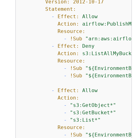
Version:
2012-10-17
Statement:
-
Effect:
Allow
Action:
airflow:PublishMet
Resource:
-
!Sub
"arn:aws:airflow:
-
Effect:
Deny
Action:
s3:ListAllMyBucket
Resource:
-
!Sub
"$
{
EnvironmentBuc
-
!Sub
"$
{
EnvironmentBuc
-
Effect:
Allow
Action:
-
"s3:GetObject*"
-
"s3:GetBucket*"
-
"s3:List*"
Resource:
-
!Sub
"$
{
EnvironmentBuc