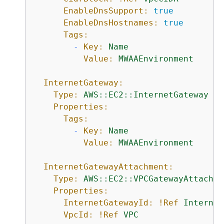
EnableDnsSupport:
true
EnableDnsHostnames:
true
Tags:
-
Key:
Name
Value:
MWAAEnvironment
InternetGateway:
Type:
AWS::EC2::InternetGateway
Properties:
Tags:
-
Key:
Name
Value:
MWAAEnvironment
InternetGatewayAttachment:
Type:
AWS::EC2::VPCGatewayAttachme
Properties:
InternetGatewayId:
!Ref
Internet
VpcId:
!Ref
VPC