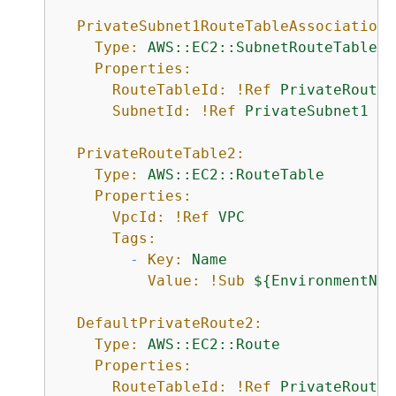
PrivateSubnet1RouteTableAssociation:
Type:
AWS::EC2::SubnetRouteTableAs
Properties:
RouteTableId:
!Ref
PrivateRouteT
SubnetId:
!Ref
PrivateSubnet1
PrivateRouteTable2:
Type:
AWS::EC2::RouteTable
Properties:
VpcId:
!Ref
VPC
Tags:
-
Key:
Name
Value:
!Sub
$
{
EnvironmentNam
DefaultPrivateRoute2:
Type:
AWS::EC2::Route
Properties:
RouteTableId:
!Ref
PrivateRouteT