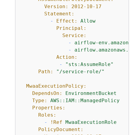
Version:
2012-10-17
Statement:
-
Effect:
Allow
Principal:
Service:
-
airflow-env.amazonaw
-
airflow.amazonaws.co
Action:
-
"sts:AssumeRole"
Path:
"/service-role/"
MwaaExecutionPolicy:
DependsOn:
EnvironmentBucket
Type:
AWS::IAM::ManagedPolicy
Properties:
Roles:
-
!Ref
MwaaExecutionRole
PolicyDocument: