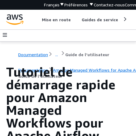
Français
Préférences
Contactez-nous
Comm
Mise en route
Guides de service
Out
Documentation
...
Guide de l’utilisateur
Tutoriel de
Documentation
Amazon Managed Workflows for Apache Ai
Guide de l’utilisateur
démarrage rapide
pour Amazon
Managed
Workflows pour
Apache Airflow