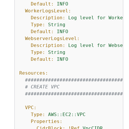
Default:
INFO
WorkerLogsLevel:
Description:
Log
level
for
WorkerL
Type:
String
Default:
INFO
WebserverLogsLevel:
Description:
Log
level
for
Webserv
Type:
String
Default:
INFO
Resources:
####################################
# CREATE VPC
####################################
VPC:
Type:
AWS::EC2::VPC
Properties:
CidrBlock:
!Ref
VpcCIDR