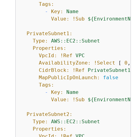
Tags:
-
Key:
Name
Value:
!Sub
$
{
EnvironmentNam
PrivateSubnet1:
Type:
AWS::EC2::Subnet
Properties:
VpcId:
!Ref
VPC
AvailabilityZone:
!Select
 [ 
0
, 
!
CidrBlock:
!Ref
PrivateSubnet1CI
MapPublicIpOnLaunch:
false
Tags:
-
Key:
Name
Value:
!Sub
$
{
EnvironmentNam
PrivateSubnet2:
Type:
AWS::EC2::Subnet
Properties:
VpcId:
!Ref
VPC