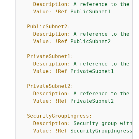
Description:
A
reference
to
the
pu
Value:
!Ref
PublicSubnet1
PublicSubnet2:
Description:
A
reference
to
the
pu
Value:
!Ref
PublicSubnet2
PrivateSubnet1:
Description:
A
reference
to
the
pr
Value:
!Ref
PrivateSubnet1
PrivateSubnet2:
Description:
A
reference
to
the
pr
Value:
!Ref
PrivateSubnet2
SecurityGroupIngress:
Description:
Security
group
with
s
Value:
!Ref
SecurityGroupIngress