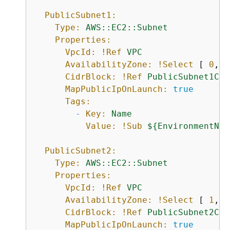
PublicSubnet1:
Type:
AWS::EC2::Subnet
Properties:
VpcId:
!Ref
VPC
AvailabilityZone:
!Select
 [ 
0
, 
!
CidrBlock:
!Ref
PublicSubnet1CID
MapPublicIpOnLaunch:
true
Tags:
-
Key:
Name
Value:
!Sub
$
{
EnvironmentNam
PublicSubnet2:
Type:
AWS::EC2::Subnet
Properties:
VpcId:
!Ref
VPC
AvailabilityZone:
!Select
 [ 
1
, 
!
CidrBlock:
!Ref
PublicSubnet2CID
MapPublicIpOnLaunch:
true