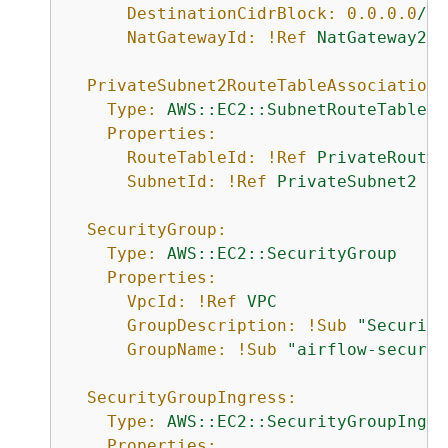
DestinationCidrBlock:
0.0
.0
.0
/0
NatGatewayId:
!Ref
NatGateway2
PrivateSubnet2RouteTableAssociation:
Type:
AWS::EC2::SubnetRouteTableAs
Properties:
RouteTableId:
!Ref
PrivateRouteT
SubnetId:
!Ref
PrivateSubnet2
SecurityGroup:
Type:
AWS::EC2::SecurityGroup
Properties:
VpcId:
!Ref
VPC
GroupDescription:
!Sub
"Security
GroupName:
!Sub
"airflow-securit
SecurityGroupIngress:
Type:
AWS::EC2::SecurityGroupIngre
Properties: