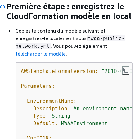
Première étape : enregistrez le
CloudFormation modèle en local
Copiez le contenu du modèle suivant et
enregistrez-le localement sous
mwaa-public-
. Vous pouvez également
network.yml
télécharger le modèle
.
AWSTemplateFormatVersion:
"2010-09-09"
Parameters:
EnvironmentName:
Description:
An
environment
name
t
Type:
String
Default:
MWAAEnvironment
VpcCIDR: