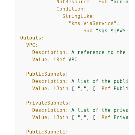
NotResource:
!Sub
"arn:aws
Condition:
StringLike:
"kms:ViaService":
-
!Sub
"sqs.$
{
AWS::R
Outputs:
VPC:
Description:
A
reference
to
the
cr
Value:
!Ref
VPC
PublicSubnets:
Description:
A
list
of
the
public
Value:
!Join
 [ 
","
, [ 
!Ref
PublicS
PrivateSubnets:
Description:
A
list
of
the
private
Value:
!Join
 [ 
","
, [ 
!Ref
Private
PublicSubnet1: