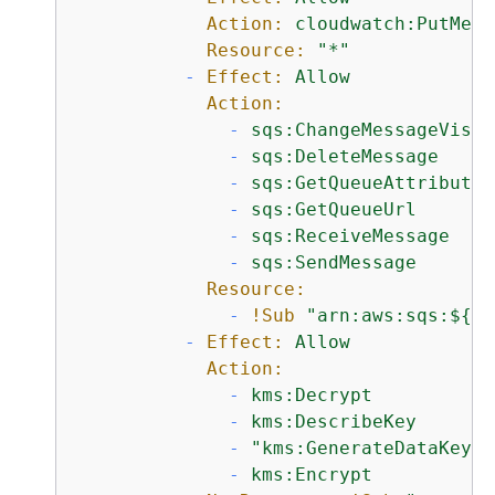
Action:
cloudwatch:PutMetr
Resource:
"*"
-
Effect:
Allow
Action:
-
sqs:ChangeMessageVisib
-
sqs:DeleteMessage
-
sqs:GetQueueAttributes
-
sqs:GetQueueUrl
-
sqs:ReceiveMessage
-
sqs:SendMessage
Resource:
-
!Sub
"arn:aws:sqs:$
{
AW
-
Effect:
Allow
Action:
-
kms:Decrypt
-
kms:DescribeKey
-
"kms:GenerateDataKey*"
-
kms:Encrypt