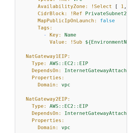
AvailabilityZone:
!Select
 [ 
1
, 
!
CidrBlock:
!Ref
PrivateSubnet2CI
MapPublicIpOnLaunch:
false
Tags:
-
Key:
Name
Value:
!Sub
$
{
EnvironmentNam
NatGateway1EIP:
Type:
AWS::EC2::EIP
DependsOn:
InternetGatewayAttachme
Properties:
Domain:
vpc
NatGateway2EIP:
Type:
AWS::EC2::EIP
DependsOn:
InternetGatewayAttachme
Properties:
Domain:
vpc