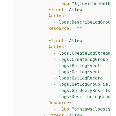
-
!Sub
"$
{
EnvironmentBuc
-
Effect:
Allow
Action:
-
logs:DescribeLogGroups
Resource:
"*"
-
Effect:
Allow
Action:
-
logs:CreateLogStream
-
logs:CreateLogGroup
-
logs:PutLogEvents
-
logs:GetLogEvents
-
logs:GetLogRecord
-
logs:GetLogGroupFields
-
logs:GetQueryResults
-
logs:DescribeLogGroups
Resource:
-
!Sub
"arn:aws:logs:$
{
A
-
Effect:
Allow