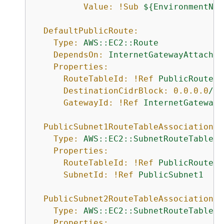
Value:
!Sub
$
{
EnvironmentNam
DefaultPublicRoute:
Type:
AWS::EC2::Route
DependsOn:
InternetGatewayAttachme
Properties:
RouteTableId:
!Ref
PublicRouteTa
DestinationCidrBlock:
0.0
.0
.0
/0
GatewayId:
!Ref
InternetGateway
PublicSubnet1RouteTableAssociation:
Type:
AWS::EC2::SubnetRouteTableAs
Properties:
RouteTableId:
!Ref
PublicRouteTa
SubnetId:
!Ref
PublicSubnet1
PublicSubnet2RouteTableAssociation:
Type:
AWS::EC2::SubnetRouteTableAs
Properties: