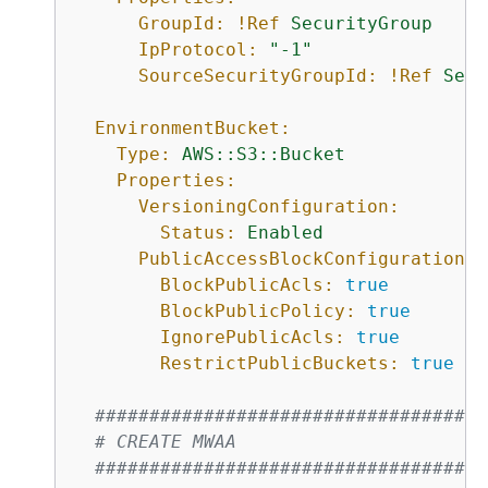
GroupId:
!Ref
SecurityGroup
IpProtocol:
"-1"
SourceSecurityGroupId:
!Ref
Secu
EnvironmentBucket:
Type:
AWS::S3::Bucket
Properties:
VersioningConfiguration:
Status:
Enabled
PublicAccessBlockConfiguration:
BlockPublicAcls:
true
BlockPublicPolicy:
true
IgnorePublicAcls:
true
RestrictPublicBuckets:
true
####################################
# CREATE MWAA
####################################