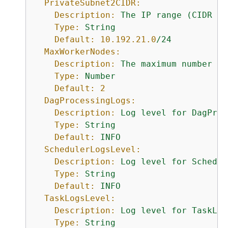
PrivateSubnet2CIDR:
Description:
The
IP
range
(CIDR
no
Type:
String
Default:
10.192
.21
.0
/24
MaxWorkerNodes:
Description:
The
maximum
number
of
Type:
Number
Default:
2
DagProcessingLogs:
Description:
Log
level
for
DagProc
Type:
String
Default:
INFO
SchedulerLogsLevel:
Description:
Log
level
for
Schedul
Type:
String
Default:
INFO
TaskLogsLevel:
Description:
Log
level
for
TaskLog
Type:
String