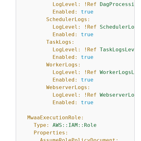
LogLevel:
!Ref
DagProcessing
Enabled:
true
SchedulerLogs:
LogLevel:
!Ref
SchedulerLogs
Enabled:
true
TaskLogs:
LogLevel:
!Ref
TaskLogsLevel
Enabled:
true
WorkerLogs:
LogLevel:
!Ref
WorkerLogsLev
Enabled:
true
WebserverLogs:
LogLevel:
!Ref
WebserverLogs
Enabled:
true
MwaaExecutionRole:
Type:
AWS::IAM::Role
Properties:
AssumeRolePolicyDocument: