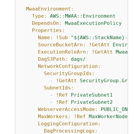
MwaaEnvironment:
Type:
AWS::MWAA::Environment
DependsOn:
MwaaExecutionPolicy
Properties:
Name:
!Sub
"$
{
AWS::StackName}-Mw
SourceBucketArn:
!GetAtt
Environ
ExecutionRoleArn:
!GetAtt
MwaaEx
DagS3Path:
dags/
NetworkConfiguration:
SecurityGroupIds:
-
!GetAtt
SecurityGroup.Grou
SubnetIds:
-
!Ref
PrivateSubnet1
-
!Ref
PrivateSubnet2
WebserverAccessMode:
PUBLIC_ONLY
MaxWorkers:
!Ref
MaxWorkerNodes
LoggingConfiguration:
DagProcessingLogs: