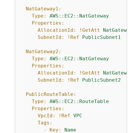
NatGateway1:
Type:
AWS::EC2::NatGateway
Properties:
AllocationId:
!GetAtt
NatGateway
SubnetId:
!Ref
PublicSubnet1
NatGateway2:
Type:
AWS::EC2::NatGateway
Properties:
AllocationId:
!GetAtt
NatGateway
SubnetId:
!Ref
PublicSubnet2
PublicRouteTable:
Type:
AWS::EC2::RouteTable
Properties:
VpcId:
!Ref
VPC
Tags:
-
Key:
Name