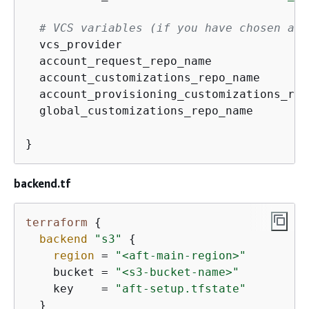
# VCS variables (if you have chosen an 
  vcs_provider                           
  account_request_repo_name              
  account_customizations_repo_name       
  account_provisioning_customizations_rep
  global_customizations_repo_name        
}
backend.tf
terraform
{
backend
"s3"
{
region
 = 
"<aft-main-region>"
    bucket = 
"<s3-bucket-name>"
    key    = 
"aft-setup.tfstate"
  }
