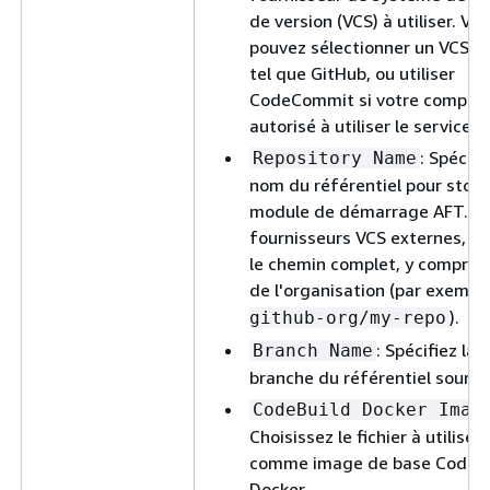
de version (VCS) à utiliser. Vo
pouvez sélectionner un VCS e
tel que GitHub, ou utiliser
CodeCommit si votre compte 
autorisé à utiliser le service.
: Spécifi
Repository Name
nom du référentiel pour stock
module de démarrage AFT. Po
fournisseurs VCS externes, uti
le chemin complet, y compris 
de l'organisation (par exemple
).
github-org/my-repo
: Spécifiez la
Branch Name
branche du référentiel source
CodeBuild Docker Imag
Choisissez le fichier à utiliser
comme image de base CodeBu
Docker.