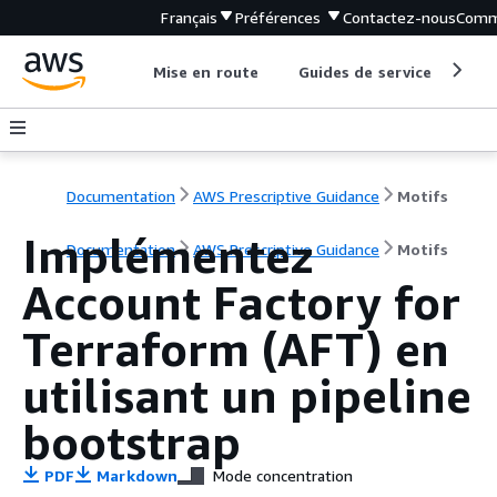
Français
Préférences
Contactez-nous
Comm
Mise en route
Guides de service
Out
Documentation
AWS Prescriptive Guidance
Motifs
Implémentez
Documentation
AWS Prescriptive Guidance
Motifs
Account Factory for
Terraform (AFT) en
utilisant un pipeline
bootstrap
PDF
Markdown
Mode concentration