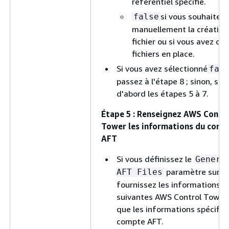
référentiel spécifié.
si vous souhaitez 
false
manuellement la création
fichier ou si vous avez déj
fichiers en place.
Si vous avez sélectionné
fal
passez à l'étape 8 ; sinon, sui
d'abord les étapes 5 à 7.
Étape 5 : Renseignez AWS Contr
Tower les informations du comp
AFT
Si vous définissez le
Genera
paramètre sur
AFT Files
t
fournissez les informations
suivantes AWS Control Tower 
que les informations spécifiq
compte AFT.