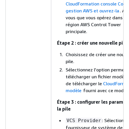
CloudFormation console Cons
gestion AWS et ouvrez-la
. As
vous que vous opérez dans la
région AWS Control Tower
principale.
Étape 2 : créer une nouvelle pile
Choisissez de créer une nouve
pile.
Sélectionnez l'option permet
télécharger un fichier modèle,
de télécharger le
CloudForma
modèle
fourni avec ce modèle
Étape 3 : configurer les paramèt
la pile
: Sélectionne
VCS Provider
fournisseur de système de co