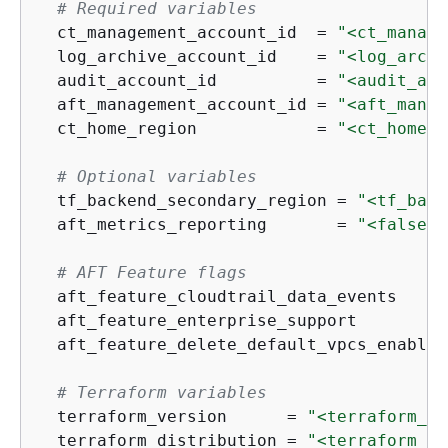
# Required variables
  ct_management_account_id  = 
"<ct_manage
  log_archive_account_id    = 
"<log_archi
  audit_account_id          = 
"<audit_acc
  aft_management_account_id = 
"<aft_manag
  ct_home_region            = 
"<ct_home_r
# Optional variables
  tf_backend_secondary_region = 
"<tf_back
  aft_metrics_reporting       = 
"<false|t
# AFT Feature flags
  aft_feature_cloudtrail_data_events     
  aft_feature_enterprise_support         
  aft_feature_delete_default_vpcs_enabled
# Terraform variables
  terraform_version      = 
"<terraform_ve
  terraform_distribution = 
"<terraform_di