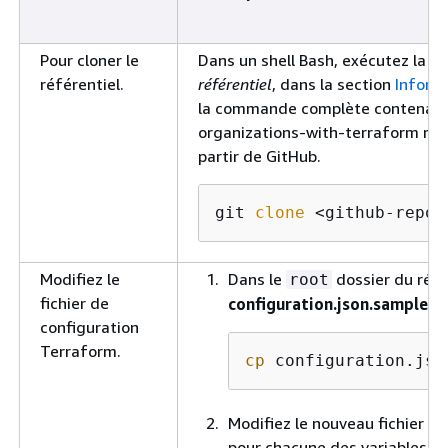
Pour cloner le
Dans un shell Bash, exécutez la
référentiel.
référentiel
, dans la section
Inform
la commande complète contenant l
organizations-with-terraform réf
partir de GitHub.
git 
clone
 <github-repos
Modifiez le
Dans le
dossier du réfé
root
fichier de
configuration.json.sample
en
configuration
Terraform.
cp
 configuration.jso
Modifiez le nouveau fichier
co
pour chacune des variables su