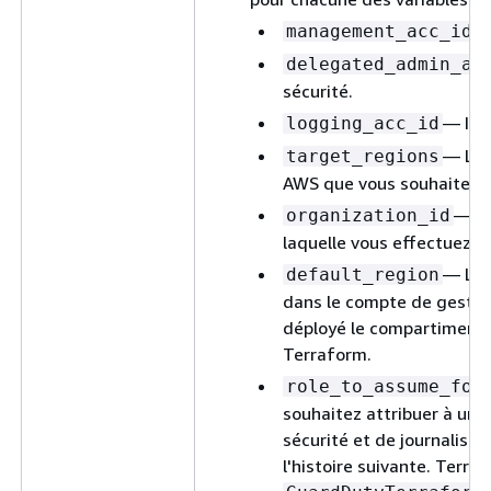
—
management_acc_id
delegated_admin_ac
sécurité.
— ID 
logging_acc_id
— Lis
target_regions
AWS que vous souhaitez a
— ID
organization_id
laquelle vous effectuez l
— La 
default_region
dans le compte de gestion
déployé le compartiment 
Terraform.
role_to_assume_for
souhaitez attribuer à un 
sécurité et de journalisa
l'histoire suivante. Terra