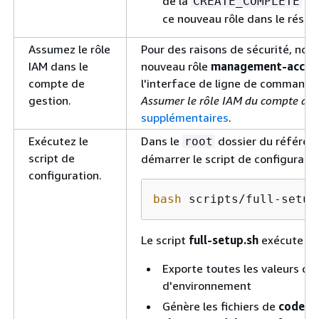
de la
pil
CREATE_COMPLETE
ce nouveau rôle dans le résult
Assumez le rôle
Pour des raisons de sécurité, no
IAM dans le
nouveau rôle
management-accou
compte de
l'interface de ligne de command
gestion.
Assumer le rôle IAM du compte de 
supplémentaires
.
Exécutez le
Dans le
dossier du référen
root
script de
démarrer le script de configuratio
configuration.
bash
 scripts/full-setup
Le script
full-setup.sh
exécute les
Exporte toutes les valeurs de
d'environnement
Génère les fichiers de
code b