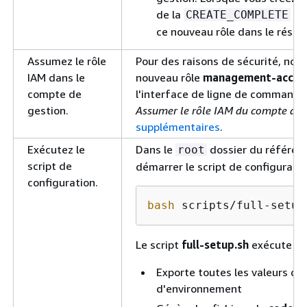
de la
pil
CREATE_COMPLETE
ce nouveau rôle dans le résult
Assumez le rôle
Pour des raisons de sécurité, no
IAM dans le
nouveau rôle
management-accou
compte de
l'interface de ligne de command
gestion.
Assumer le rôle IAM du compte de 
supplémentaires
.
Exécutez le
Dans le
dossier du référen
root
script de
démarrer le script de configuratio
configuration.
bash
 scripts/full-setup
Le script
full-setup.sh
exécute les
Exporte toutes les valeurs de
d'environnement