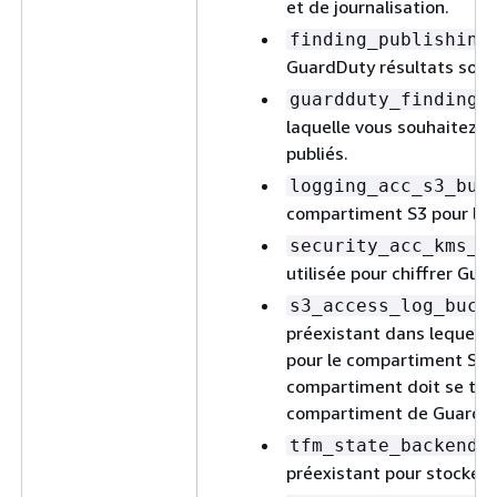
et de journalisation.
finding_publishing
GuardDuty résultats sont
guardduty_findings
laquelle vous souhaitez c
publiés.
logging_acc_s3_buc
compartiment S3 pour les 
security_acc_kms_k
utilisée pour chiffrer Gua
s3_access_log_buck
préexistant dans lequel v
pour le compartiment S3 u
compartiment doit se tro
compartiment de GuardDu
tfm_state_backend_
préexistant pour stocker 