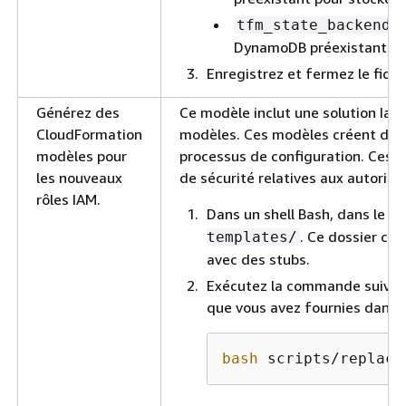
tfm_state_backend_
DynamoDB préexistante pe
Enregistrez et fermez le fichi
Générez des
Ce modèle inclut une solution Ia
CloudFormation
modèles. Ces modèles créent deux 
modèles pour
processus de configuration. Ces m
les nouveaux
de sécurité relatives aux autoris
rôles IAM.
Dans un shell Bash, dans le
r
. Ce dossier co
templates/
avec des stubs.
Exécutez la commande suivante
que vous avez fournies dans 
bash
 scripts/replace