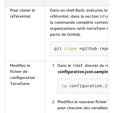
Pour cloner le
Dans un shell Bash, exécutez la
référentiel.
référentiel
, dans la section
Inform
la commande complète contenant l
organizations-with-terraform réf
partir de GitHub.
git 
clone
 <github-repos
Modifiez le
Dans le
dossier du réfé
root
fichier de
configuration.json.sample
en
configuration
Terraform.
cp
 configuration.jso
Modifiez le nouveau fichier
co
pour chacune des variables su