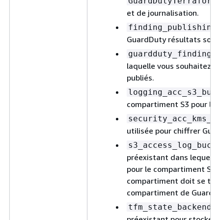
GuardDutyTerraform
et de journalisation.
finding_publishing
GuardDuty résultats sont
guardduty_findings
laquelle vous souhaitez c
publiés.
logging_acc_s3_buc
compartiment S3 pour les 
security_acc_kms_k
utilisée pour chiffrer Gua
s3_access_log_buck
préexistant dans lequel v
pour le compartiment S3 u
compartiment doit se tro
compartiment de GuardDu
tfm_state_backend_
préexistant pour stocker 