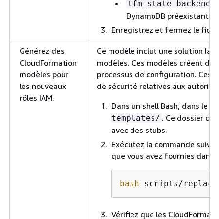
tfm_state_backend_
DynamoDB préexistante pe
Enregistrez et fermez le fichi
Générez des
Ce modèle inclut une solution Ia
CloudFormation
modèles. Ces modèles créent deux 
modèles pour
processus de configuration. Ces m
les nouveaux
de sécurité relatives aux autoris
rôles IAM.
Dans un shell Bash, dans le
r
. Ce dossier co
templates/
avec des stubs.
Exécutez la commande suivante
que vous avez fournies dans 
bash
 scripts/replace
Vérifiez que les CloudFormati