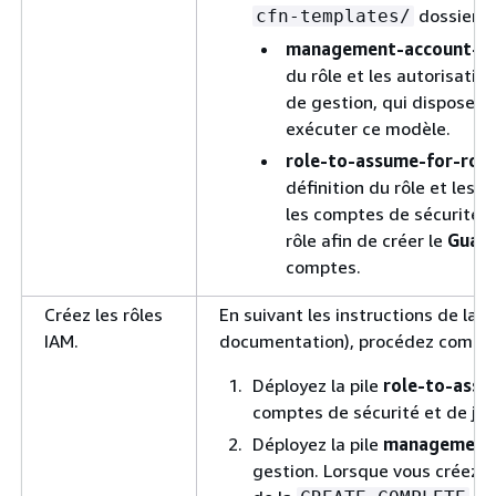
dossier :
cfn-templates/
management-account-ro
du rôle et les autorisatio
de gestion, qui dispose d
exécuter ce modèle.
role-to-assume-for-role
définition du rôle et les 
les comptes de sécurité e
rôle afin de créer le
Guar
comptes.
Créez les rôles
En suivant les instructions de la
s
IAM.
documentation), procédez comme 
Déployez la pile
role-to-assu
comptes de sécurité et de jou
Déployez la pile
management-
gestion. Lorsque vous créez la