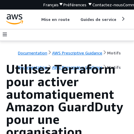
Français
Préférences
Contactez-nous
Comm
Mise en route
Guides de service
Out
Documentation
AWS Prescriptive Guidance
Motifs
Utilisez Terraform
Documentation
AWS Prescriptive Guidance
Motifs
pour activer
automatiquement
Amazon GuardDuty
pour une
organisation