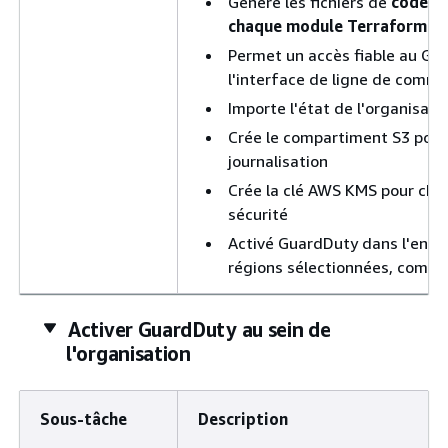
Génère les fichiers de
code b
chaque module Terraform
Permet un accès fiable au Gua
l'interface de ligne de comm
Importe l'état de l'organisati
Crée le compartiment S3 pour 
journalisation
Crée la clé AWS KMS pour chif
sécurité
Activé GuardDuty dans l'ensem
régions sélectionnées, comme
Activer GuardDuty au sein de
l'organisation
Sous-tâche
Description