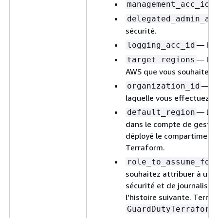
—
management_acc_id
delegated_admin_ac
sécurité.
— ID 
logging_acc_id
— Lis
target_regions
AWS que vous souhaitez a
— ID
organization_id
laquelle vous effectuez l
— La 
default_region
dans le compte de gestion
déployé le compartiment 
Terraform.
role_to_assume_for
souhaitez attribuer à un 
sécurité et de journalisa
l'histoire suivante. Terra
GuardDutyTerraform