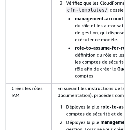
Vérifiez que les CloudFormati
dossier :
cfn-templates/
management-account-ro
du rôle et les autorisatio
de gestion, qui dispose d
exécuter ce modèle.
role-to-assume-for-role
définition du rôle et les 
les comptes de sécurité e
rôle afin de créer le
Guar
comptes.
Créez les rôles
En suivant les instructions de la
s
IAM.
documentation), procédez comme 
Déployez la pile
role-to-assu
comptes de sécurité et de jou
Déployez la pile
management-
gestion. Lorsque vous créez la