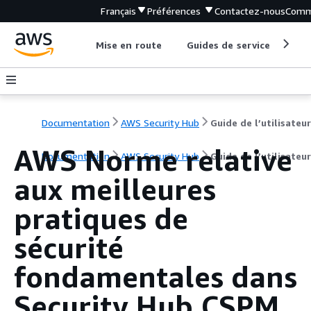
Français
Préférences
Contactez-nous
Comm
Mise en route
Guides de service
Out
Documentation
AWS Security Hub
Guide de l’utilisateur
AWS Norme relative
Documentation
AWS Security Hub
Guide de l’utilisateur
aux meilleures
pratiques de
sécurité
fondamentales dans
Security Hub CSPM