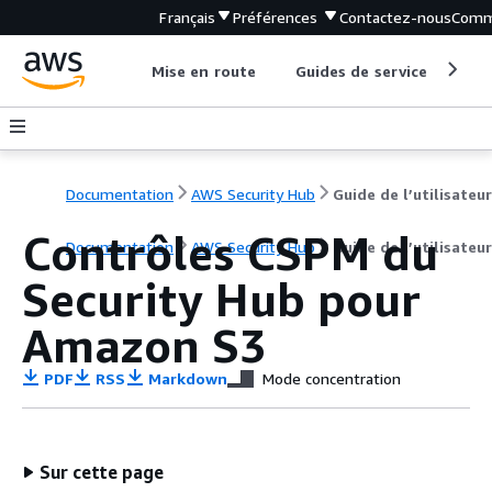
Français
Préférences
Contactez-nous
Comm
Mise en route
Guides de service
Out
Documentation
AWS Security Hub
Guide de l’utilisateur
Contrôles CSPM du
Documentation
AWS Security Hub
Guide de l’utilisateur
Security Hub pour
Amazon S3
PDF
RSS
Markdown
Mode concentration
Sur cette page