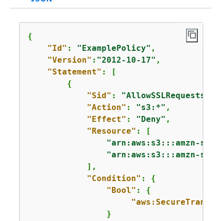
{
"Id"
: 
"ExamplePolicy"
,

"Version"
:
"2012-10-17"
,

"Statement"
: [

{
"Sid"
: 
"AllowSSLRequestsOnl
"Action"
: 
"s3:*"
,

"Effect"
: 
"Deny"
,

"Resource"
: [

"arn:aws:s3:::amzn-s3-d
"arn:aws:s3:::amzn-s3-d
            ],

"Condition"
: 
{
"Bool"
: 
{
"aws:SecureTranspo
                }
