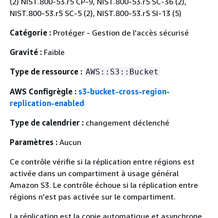
(2) NIST.800-53.r5 CP-9, NIST.800-53.r5 SC-36 (2),
NIST.800-53.r5 SC-5 (2), NIST.800-53.r5 SI-13 (5)
Catégorie :
Protéger - Gestion de l'accès sécurisé
Gravité :
Faible
Type de ressource :
AWS::S3::Bucket
AWS Configrègle :
s3-bucket-cross-region-
replication-enabled
Type de calendrier :
changement déclenché
Paramètres :
Aucun
Ce contrôle vérifie si la réplication entre régions est
activée dans un compartiment à usage général
Amazon S3. Le contrôle échoue si la réplication entre
régions n'est pas activée sur le compartiment.
La réplication est la copie automatique et asynchrone