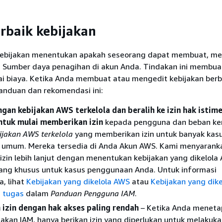
erbaik kebijakan
kebijakan menentukan apakah seseorang dapat membuat, me
Sumber daya penagihan di akun Anda. Tindakan ini membua
i biaya. Ketika Anda membuat atau mengedit kebijakan berb
 panduan dan rekomendasi ini:
ngan kebijakan AWS terkelola dan beralih ke izin hak istim
ntuk mulai memberikan izin
kepada pengguna dan beban ker
ijakan AWS terkelola
yang memberikan izin untuk banyak kas
umum. Mereka tersedia di Anda Akun AWS. Kami menyarank
zin lebih lanjut dengan menentukan kebijakan yang dikelola
ang khusus untuk kasus penggunaan Anda. Untuk informasi
, lihat
Kebijakan yang dikelola AWS
atau
Kebijakan yang dik
i tugas
dalam
Panduan Pengguna IAM
.
izin dengan hak akses paling rendah
– Ketika Anda menetap
akan IAM, hanya berikan izin yang diperlukan untuk melakuka