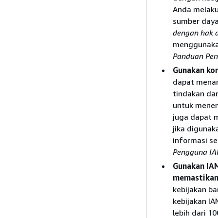
Anda melaku
sumber daya 
dengan hak a
menggunakan
Panduan Pe
Gunakan kon
dapat menam
tindakan dan
untuk menen
juga dapat 
jika digunak
informasi se
Pengguna I
Gunakan IAM
memastikan 
kebijakan b
kebijakan IA
lebih dari 1