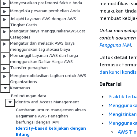
Menyesuaikan preferensi faktur Anda
memodifikasi su
melakukan tinda
Mengelola pesanan pembelian Anda
membuat kebijak
Jelajahi Layanan AWS dengan AWS
Tingkat Gratis
Untuk mempelaja
Mengatur biaya menggunakanAWSCost
Categories
contoh dokumen k
Mengatur dan melacak AWS biaya
Pengguna IAM
.
menggunakan tag alokasi biaya
Memanggil Layanan AWS dan harga
Untuk detail ten
menggunakan Daftar Harga AWS
termasuk format
Transfer penagihan
dan kunci kondi
Mengkonsolidasikan tagihan untuk AWS
Organizations
Daftar Isi
Keamanan
Perlindungan data
Praktik terb
Identity and Access Management
Menggunakan
Gambaran umum manajemen akses
Mengizinkan 
Bagaimana AWS Penagihan
berfungsi dengan IAM
Menggunakan
Identity-based kebijakan dengan
AWS Tin
Billing