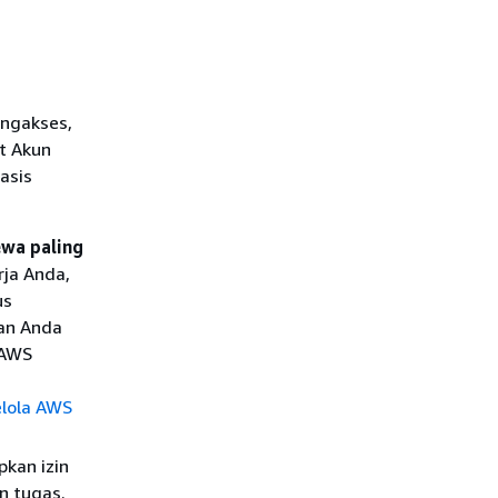
ngakses,
t Akun
asis
ewa paling
ja Anda,
us
an Anda
 AWS
elola AWS
kan izin
n tugas.