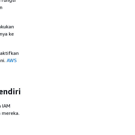
rfungsi
an
akukan
anya ke
aktifkan
ni.
AWS
endiri
a IAM
a mereka.