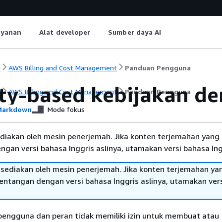
ayanan
Alat developer
Sumber daya AI
i
AWS Billing and Cost Management
Panduan Pengguna
ity-based kebijakan 
i
AWS Billing and Cost Management
Panduan Pengguna
arkdown
Mode fokus
diakan oleh mesin penerjemah. Jika konten terjemahan yang 
gan versi bahasa Inggris aslinya, utamakan versi bahasa Ing
sediakan oleh mesin penerjemah. Jika konten terjemahan ya
tentangan dengan versi bahasa Inggris aslinya, utamakan ver
 pengguna dan peran tidak memiliki izin untuk membuat atau