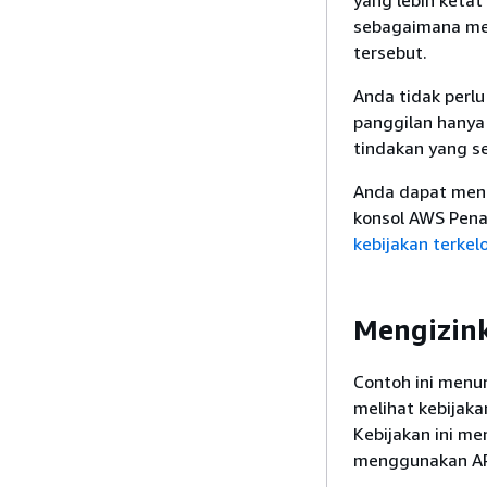
yang lebih ketat
sebagaimana mes
tersebut.
Anda tidak perl
panggilan hanya 
tindakan yang s
Anda dapat mene
konsol AWS Penag
kebijakan terkel
Mengizink
Contoh ini menu
melihat kebijaka
Kebijakan ini me
menggunakan API