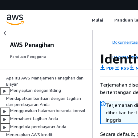
Mulai
Panduan l
Dokumentas
AWS Penagihan
Ident
Dokumentas
Panduan Pengguna
PDF
RSS
M
Apa itu AWS Manajemen Penagihan dan
Biaya?
Terjemahan dise
Menyiapkan dengan Billing
bertentangan den
Mendapatkan bantuan dengan tagihan
dan pembayaran Anda
Terjemahan di
Menggunakan halaman beranda konsol
diberikan ber
Memahami tagihan Anda
Inggris.
Mengelola pembayaran Anda
Secara default,
Menerapkan AWS kredit