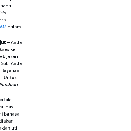
 pada
izin
ara
IAM
dalam
jut
– Anda
kses ke
ebijakan
 SSL. Anda
n layanan
n. Untuk
Panduan
untuk
alidasi
hi bahasa
ediakan
klanjuti