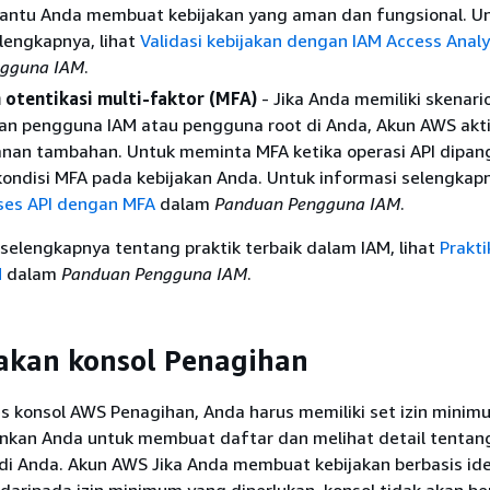
ntu Anda membuat kebijakan yang aman dan fungsional. U
lengkapnya, lihat
Validasi kebijakan dengan IAM Access Anal
ngguna IAM
.
otentikasi multi-faktor (MFA)
- Jika Anda memiliki skenari
n pengguna IAM atau pengguna root di Anda, Akun AWS akt
nan tambahan. Untuk meminta MFA ketika operasi API dipang
ndisi MFA pada kebijakan Anda. Untuk informasi selengkapny
es API dengan MFA
dalam
Panduan Pengguna IAM
.
selengkapnya tentang praktik terbaik dalam IAM, lihat
Prakti
M
dalam
Panduan Pengguna IAM
.
kan konsol Penagihan
konsol AWS Penagihan, Anda harus memiliki set izin minimum
kan Anda untuk membuat daftar dan melihat detail tentan
di Anda. Akun AWS Jika Anda membuat kebijakan berbasis ide