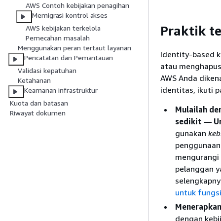
AWS Contoh kebijakan penagihan
Memigrasi kontrol akses
Praktik t
AWS kebijakan terkelola
Pemecahan masalah
Menggunakan peran tertaut layanan
Identity-based 
Pencatatan dan Pemantauan
atau menghapus 
Validasi kepatuhan
AWS Anda dikena
Ketahanan
identitas, ikuti
Keamanan infrastruktur
Kuota dan batasan
Mulailah de
Riwayat dokumen
sedikit — U
gunakan
keb
penggunaan 
mengurangi i
pelanggan y
selengkapnya
untuk fungs
Menerapkan 
dengan kebij