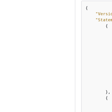
{
"Versi
"State
{
           
        },

{