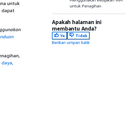
una untuk
untuk Penagihan
M dapat
Apakah halaman ini
membantu Anda?
nggunakan
Ya
Tidak
anduan
Berikan umpan balik
enagihan,
 daya,