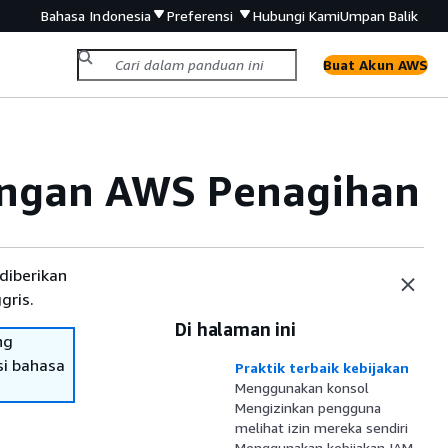
Bahasa Indonesia
Preferensi
Hubungi Kami
Umpan Balik
Buat Akun AWS
dengan AWS Penagihan
diberikan
gris.
Di halaman ini
ng
si bahasa
Praktik terbaik kebijakan
Menggunakan konsol
Mengizinkan pengguna
melihat izin mereka sendiri
Menggunakan kebijakan IAM