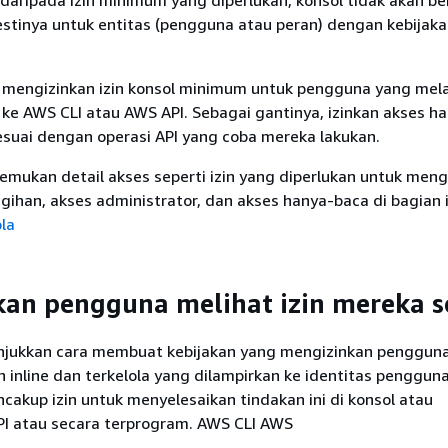
 daripada izin minimum yang diperlukan, konsol tidak akan be
tinya untuk entitas (pengguna atau peran) dengan kebijak
u mengizinkan izin konsol minimum untuk pengguna yang mel
ke AWS CLI atau AWS API. Sebagai gantinya, izinkan akses h
esuai dengan operasi API yang coba mereka lakukan.
mukan detail akses seperti izin yang diperlukan untuk meng
ihan, akses administrator, dan akses hanya-baca di bagian i
ola
an pengguna melihat izin mereka s
njukkan cara membuat kebijakan yang mengizinkan penggun
n inline dan terkelola yang dilampirkan ke identitas penggun
ncakup izin untuk menyelesaikan tindakan ini di konsol atau
 atau secara terprogram. AWS CLI AWS