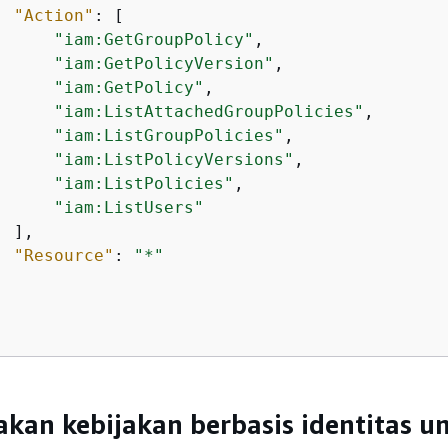
"Action"
: [

"iam:GetGroupPolicy"
,

"iam:GetPolicyVersion"
,

"iam:GetPolicy"
,

"iam:ListAttachedGroupPolicies"
,

"iam:ListGroupPolicies"
,

"iam:ListPolicyVersions"
,

"iam:ListPolicies"
,

"iam:ListUsers"
 ],

"Resource"
: 
"*"
an kebijakan berbasis identitas u