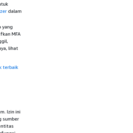
ntuk
yzer
dalam
o yang
ifkan MFA
gil,
a, lihat
k terbaik
. Izin ini
g sumber
ntitas