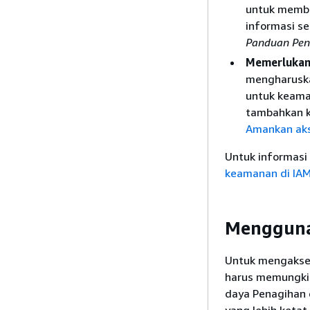
untuk memba
informasi se
Panduan Pe
Memerlukan 
mengharuska
untuk keama
tambahkan ko
Amankan aks
Untuk informasi 
keamanan di IA
Mengguna
Untuk mengakses 
harus memungkin
daya Penagihan 