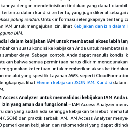
kannya dengan mendefinisikan tindakan yang dapat diambil
tertentu dalam kondisi tertentu, yang juga dikenal sebagai
kses paling rendah
. Untuk informasi selengkapnya tentang c
 IAM untuk mengajukan izin, lihat
Kebijakan dan izin dalam 
ngguna IAM
.
disi dalam kebijakan IAM untuk membatasi akses lebih lan
bahkan suatu kondisi ke kebijakan Anda untuk membatasi a
 sumber daya. Sebagai contoh, Anda dapat menulis kondisi k
tukan bahwa semua permintaan harus dikirim menggunakan
menggunakan ketentuan untuk memberikan akses ke tindaka
an melalui yang spesifik Layanan AWS, seperti CloudFormatio
lengkapnya, lihat
Elemen kebijakan JSON IAM: Kondisi
dalam
AM
.
 Access Analyzer untuk memvalidasi kebijakan IAM Anda 
izin yang aman dan fungsional
– IAM Access Analyzer memv
aru dan yang sudah ada sehingga kebijakan tersebut mematu
M (JSON) dan praktik terbaik IAM. IAM Access Analyzer meny
00 pemeriksaan kebijakan dan rekomendasi yang dapat ditinda