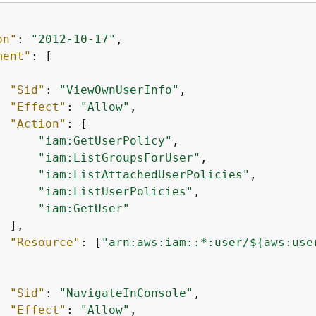
on"
: 
"2012-10-17"
,

ment"
: [

"Sid"
: 
"ViewOwnUserInfo"
,

"Effect"
: 
"Allow"
,

"Action"
: [

"iam:GetUserPolicy"
,

"iam:ListGroupsForUser"
,

"iam:ListAttachedUserPolicies"
,

"iam:ListUserPolicies"
,

"iam:GetUser"
 ],

"Resource"
: [
"arn:aws:iam::*:user/$
{
aws:use
"Sid"
: 
"NavigateInConsole"
,

"Effect"
: 
"Allow"
,
