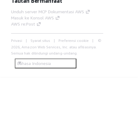
Tautan Bermanfaat
Unduh server MCP Dokumentasi AWS
Masuk ke Konsol AWS
AWS re:Post
Privasi
Syarat situs
Preferensi cookie
©
2026, Amazon Web Services, Inc. atau afiliasinya.
Semua hak dilindungi undang-undang.
Bahasa Indonesia