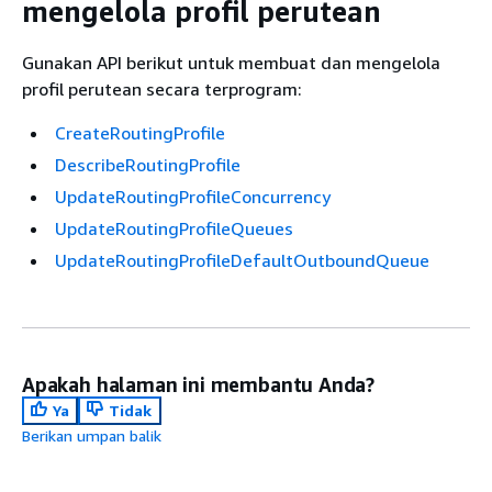
mengelola profil perutean
Gunakan API berikut untuk membuat dan mengelola
profil perutean secara terprogram:
CreateRoutingProfile
DescribeRoutingProfile
UpdateRoutingProfileConcurrency
UpdateRoutingProfileQueues
UpdateRoutingProfileDefaultOutboundQueue
Apakah halaman ini membantu Anda?
Ya
Tidak
Berikan umpan balik