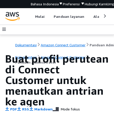
Bahasa Indonesia
Preferensi
Hubungi Kami
Ump
Mulai
Panduan layanan
Alat devel
Dokumentasi
Amazon Connect Customer
Buat profil perutean
Dokumentasi
Amazon Connect Customer
Panduan Administrator
di Connect
Customer untuk
menautkan antrian
ke agen
PDF
RSS
Markdown
Mode fokus