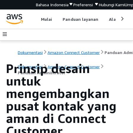
Bahasa Indonesia
Preferensi
Hubungi Kami
Ump
Mulai
Panduan layanan
Alat devel
Dokumentasi
Amazon Connect Customer
Prinsip desain
Dokumentasi
Amazon Connect Customer
Panduan Administrator
untuk
mengembangkan
pusat kontak yang
aman di Connect
Customer