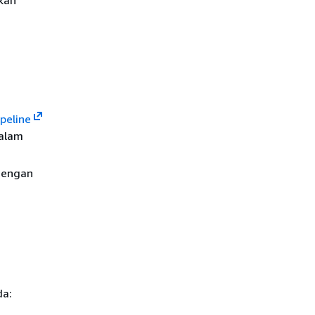
peline
dalam
dengan
da: