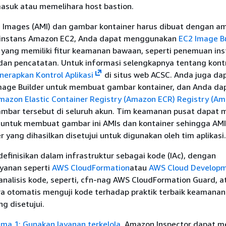
suk atau memelihara host bastion.
Images (AMI) dan gambar kontainer harus dibuat dengan a
k instans Amazon EC2, Anda dapat menggunakan
EC2 Image Bu
 yang memiliki fitur keamanan bawaan, seperti penemuan ins
, dan pencatatan. Untuk informasi selengkapnya tentang kont
nerapkan Kontrol Aplikasi
di situs web ACSC. Anda juga da
age Builder untuk membuat gambar kontainer, dan Anda da
mazon Elastic Container Registry (Amazon ECR) Registry (A
ambar tersebut di seluruh akun. Tim keamanan pusat dapat 
 untuk membuat gambar ini AMIs dan kontainer sehingga AMI
 yang dihasilkan disetujui untuk digunakan oleh tim aplikasi.
idefinisikan dalam infrastruktur sebagai kode (IAc), dengan
yanan seperti
AWS CloudFormation
atau
AWS Cloud Developm
 analisis kode, seperti, cfn-nag AWS CloudFormation Guard, a
ra otomatis menguji kode terhadap praktik terbaik keamanan
ng disetujui.
ma 1: Gunakan layanan terkelola
, Amazon Inspector dapat m