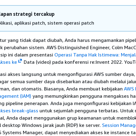
lapan strategi tercakup
likasi, aplikasi patch, sistem operasi patch
ktur yang tidak dapat diubah, Anda harus mengamankan pipel
k perubahan sistem. AWS Distinguished Engineer, Colm MacC
sip ini dalam presentasi
Operasi Tanpa Hak Istimewa: Menja
kses ke
Data (video) pada konferensi re:Invent 2022. You
si akses langsung untuk mengonfigurasi AWS sumber daya,
gar semua sumber daya disebarkan atau diubah melalui jalur
 aman, dan otomatis. Biasanya, Anda membuat kebijakan
AWS I
agement (IAM)
yang memungkinkan pengguna mengakses ha
g pipeline penerapan. Anda juga mengonfigurasi kebijakan 
akses break-glass
untuk sejumlah pengguna terbatas. Untuk
al, Anda dapat menggunakan grup keamanan untuk memblok
 desktop Windows jarak jauh (RDP) ke server.
Session Manag
ystems Manager, dapat menyediakan akses ke instance ta