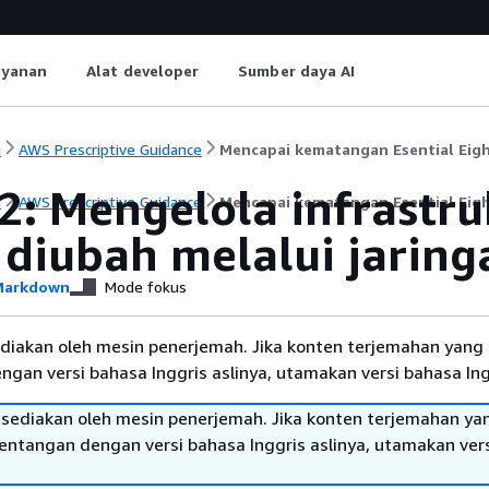
ayanan
Alat developer
Sumber daya AI
i
AWS Prescriptive Guidance
Mencapai kematangan Esential Eig
2: Mengelola infrastru
i
AWS Prescriptive Guidance
Mencapai kematangan Esential Eig
 diubah melalui jarin
arkdown
Mode fokus
diakan oleh mesin penerjemah. Jika konten terjemahan yang 
gan versi bahasa Inggris aslinya, utamakan versi bahasa Ing
sediakan oleh mesin penerjemah. Jika konten terjemahan ya
tentangan dengan versi bahasa Inggris aslinya, utamakan ver