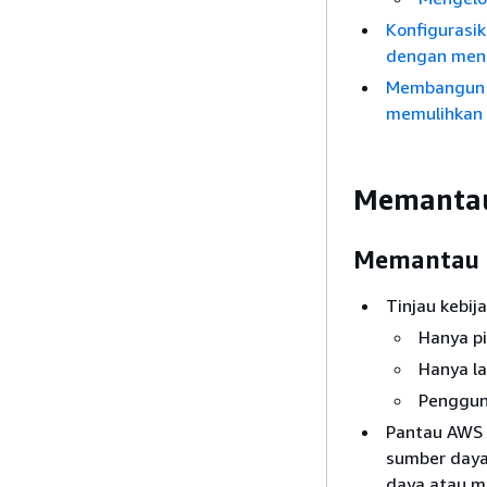
Konfigurasi
dengan men
Membangun p
memulihkan
Memantau
Memantau I
Tinjau kebi
Hanya pi
Hanya la
Pengguna
Pantau AWS 
sumber daya
daya atau m