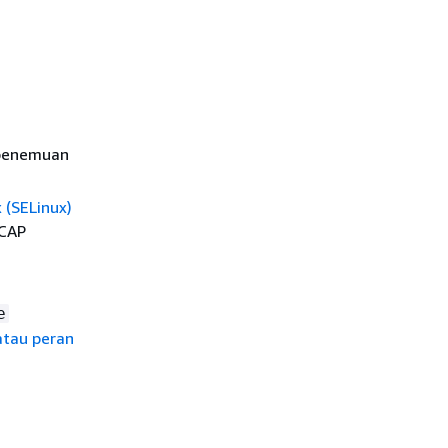
 penemuan
 (SELinux)
SCAP
e
 atau peran