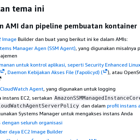
an tema ini
 AMI dan pipeline pembuatan kontainer
2 Image
Builder dan buat yang berikut ini ke dalam AMIs:
tems Manager Agen (SSM Agent)
, yang digunakan misalnya
najemen
manan untuk kontrol aplikasi, seperti
Security Enhanced Linux
,
Daemon Kebijakan Akses File (fapolicyd) (
), atau Open
CloudWatch Agent
, yang digunakan untuk logging
 instans EC2, sertakan
AmazonSSMManagedInstanceCor
dan dalam
profil instans
loudWatchAgentServerPolicy
gunakan Systems Manager untuk mengakses instans Anda
 dengan seluruh organisasi
ber daya EC2 Image Builder