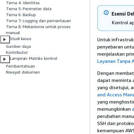
Tema 4: Identitas
Tema 5: Perimeter data
Esensi De
Tema 6: Backup
Tema 7: Logging dan pemantauan
Kontrol ap
Tema 8: Mekanisme untuk proses
manual
Studi kasus
Untuk infrastru
penyebaran untu
Sumber daya
Kontributor
menjelaskan prin
Lampiran: Matriks kontrol
Layanan Tanpa A
Pemberitahuan
Riwayat dokumen
Dengan membata
dapat meminta a
yang disetujui,
and Access Man
yang menghostin
memungkinkan
perubahan manu
SSH dan protokol
kemampuan AWS S