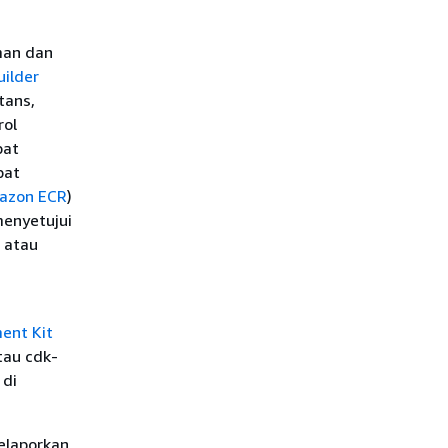
man dan
ilder
tans,
rol
pat
pat
mazon ECR
)
menyetujui
 atau
ent Kit
tau cdk-
 di
elaporkan