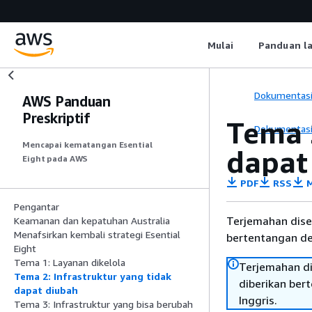
Mulai
Panduan l
Dokumentas
AWS Panduan
Preskriptif
Tema 
Dokumentas
Mencapai kematangan Esential
dapat
Eight pada AWS
PDF
RSS
M
Pengantar
Terjemahan dise
Keamanan dan kepatuhan Australia
Menafsirkan kembali strategi Esential
bertentangan den
Eight
Tema 1: Layanan dikelola
Terjemahan di
Tema 2: Infrastruktur yang tidak
diberikan ber
dapat diubah
Inggris.
Tema 3: Infrastruktur yang bisa berubah