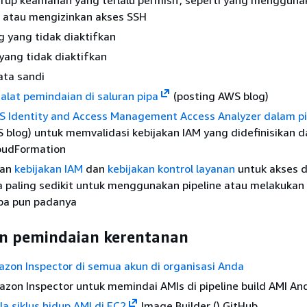
d atau mengizinkan akses SSH
g yang tidak diaktifkan
 yang tidak diaktifkan
kata sandi
lat pemindaian di saluran pipa
(posting AWS blog)
 Identity and Access Management Access Analyzer dalam pi
 blog) untuk memvalidasi kebijakan IAM yang didefinisikan 
oudFormation
kan
kebijakan IAM
dan
kebijakan kontrol layanan
untuk akses 
a paling sedikit untuk menggunakan pipeline atau melakukan
apa pun padanya
n pemindaian kerentanan
zon Inspector di semua akun di organisasi Anda
on Inspector untuk memindai AMIs di pipeline build AMI An
a siklus hidup AMI di EC2
Image Builder () GitHub