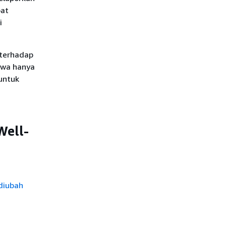
pat
i
 terhadap
hwa hanya
untuk
Well-
diubah