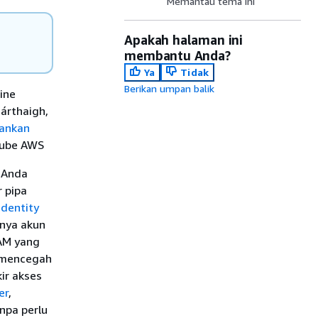
Memantau tema ini
Apakah halaman ini
membantu Anda?
Ya
Tidak
Berikan umpan balik
ine
árthaigh,
lankan
Tube AWS
 Anda
 pipa
dentity
nya akun
IAM yang
 mencegah
ir akses
er
,
npa perlu