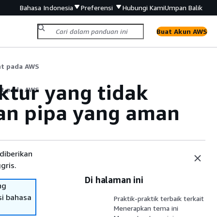
Bahasa Indonesia
Preferensi
Hubungi Kami
Umpan Balik
Buat Akun AWS
ht pada AWS
ktur yang tidak
ht pada AWS
gan pipa yang aman
diberikan
gris.
Di halaman ini
ng
si bahasa
Praktik-praktik terbaik terkait
Menerapkan tema ini