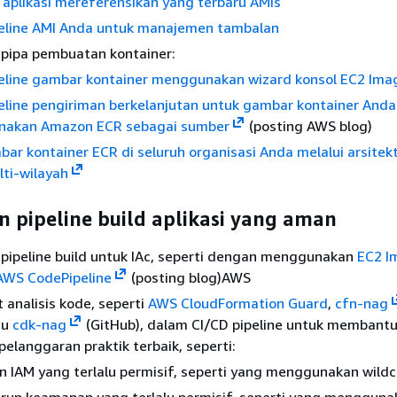
 aplikasi mereferensikan yang terbaru AMIs
eline AMI Anda untuk manajemen tambalan
pipa pembuatan kontainer:
eline gambar kontainer menggunakan wizard konsol EC2 Imag
eline pengiriman berkelanjutan untuk gambar kontainer And
akan Amazon ECR sebagai sumber
(posting AWS blog)
ar kontainer ECR di seluruh organisasi Anda melalui arsitekt
ti-wilayah
 pipeline build aplikasi yang aman
pipeline build untuk IAc, seperti dengan menggunakan
EC2 I
 AWS CodePipeline
(posting blog)AWS
 analisis kode, seperti
AWS CloudFormation Guard
,
cfn-nag
au
cdk-nag
(GitHub), dalam CI/CD pipeline untuk membant
elanggaran praktik terbaik, seperti:
n IAM yang terlalu permisif, seperti yang menggunakan wild
rup keamanan yang terlalu permisif, seperti yang mengguna