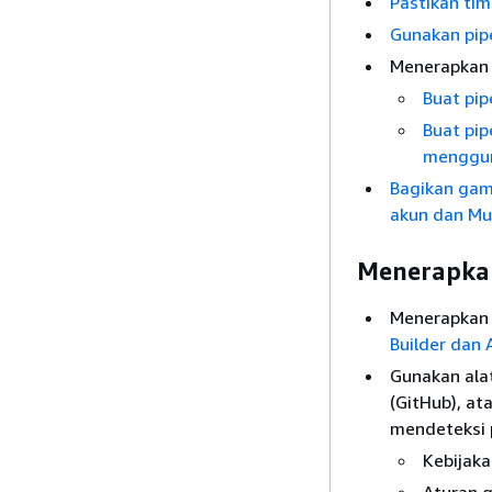
Pastikan tim
Gunakan pip
Menerapkan 
Buat pip
Buat pip
menggun
Bagikan gamb
akun dan Mul
Menerapkan
Menerapkan 
Builder dan
Gunakan alat
(GitHub), at
mendeteksi p
Kebijaka
Aturan g