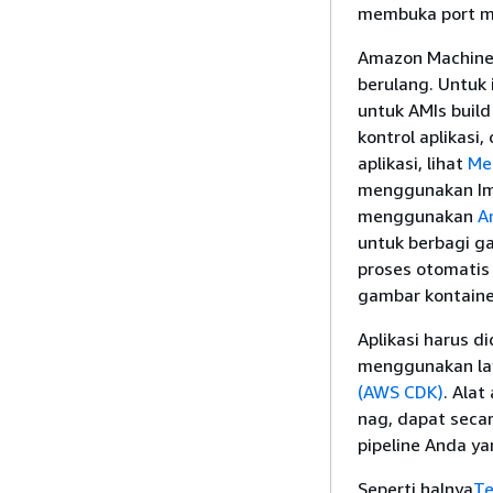
membuka port ma
Amazon Machine 
berulang. Untu
untuk AMIs build
kontrol aplikasi
aplikasi, lihat
Me
menggunakan Im
menggunakan
A
untuk berbagi g
proses otomatis
gambar kontainer
Aplikasi harus d
menggunakan la
(AWS CDK)
. Alat
nag, dapat seca
pipeline Anda ya
Seperti halnya
Te