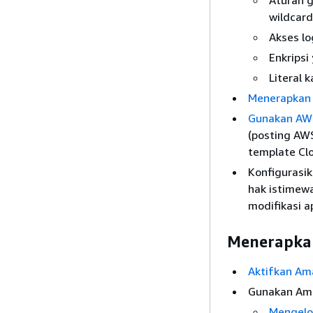
wildcar
Akses lo
Enkripsi
Literal 
Menerapkan a
Gunakan AWS
(posting AWS
template Cl
Konfigurasi
hak istimew
modifikasi 
Menerapka
Aktifkan Ama
Gunakan Amaz
Mengelol