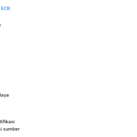
n ECR
n
daya
fikasi
si sumber