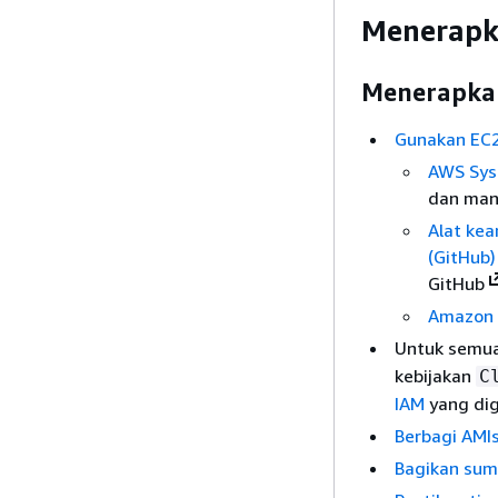
Menerapk
Menerapkan
Gunakan EC
AWS Sys
dan ma
Alat kea
(GitHub)
GitHub
Amazon 
Untuk semua
kebijakan
C
IAM
yang di
Berbagi AMIs
Bagikan sum