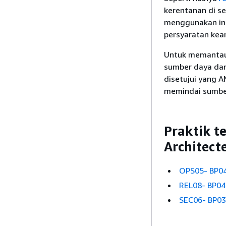
kerentanan di s
menggunakan inf
persyaratan kea
Untuk memantau 
sumber daya dan
disetujui yang A
memindai sumber
Praktik t
Architect
OPS05- BP04
REL08- BP04
SEC06- BP03