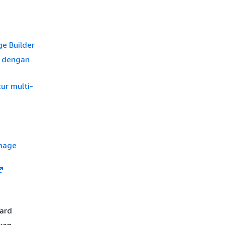
e Builder
a dengan
ur multi-
mage
u
card
kan