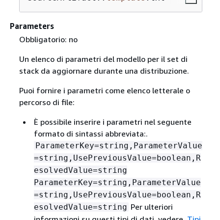
Parameters
Obbligatorio: no
Un elenco di parametri del modello per il set di
stack da aggiornare durante una distribuzione.
Puoi fornire i parametri come elenco letterale o
percorso di file:
È possibile inserire i parametri nel seguente
formato di sintassi abbreviata:.
ParameterKey=string,ParameterValue
=string,UsePreviousValue=boolean,R
esolvedValue=string
ParameterKey=string,ParameterValue
=string,UsePreviousValue=boolean,R
Per ulteriori
esolvedValue=string
informazioni su questi tipi di dati, vedere.
Tipi