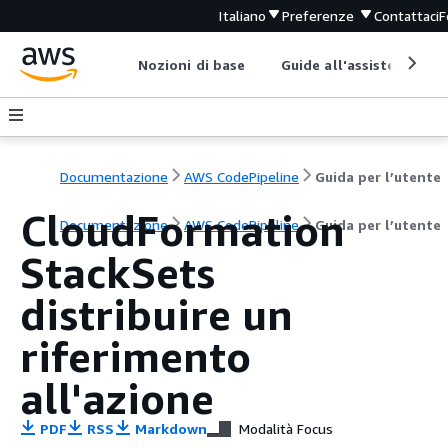
Italiano
Preferenze
Contattaci
F
Nozioni di base
Guide all'assistenza
Documentazione
AWS CodePipeline
Guida per l’utente
CloudFormation
Documentazione
AWS CodePipeline
Guida per l’utente
StackSets
distribuire un
riferimento
all'azione
PDF
RSS
Markdown
Modalità Focus