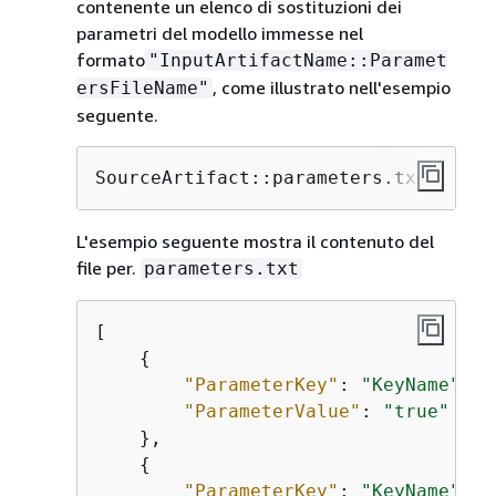
contenente un elenco di sostituzioni dei
parametri del modello immesse nel
formato
"InputArtifactName::Paramet
, come illustrato nell'esempio
ersFileName"
seguente.
SourceArtifact::parameters.txt
L'esempio seguente mostra il contenuto del
file per.
parameters.txt
[

{
"ParameterKey"
: 
"KeyName"
,

"ParameterValue"
: 
"true"
    },

{
"ParameterKey"
: 
"KeyName"
,
