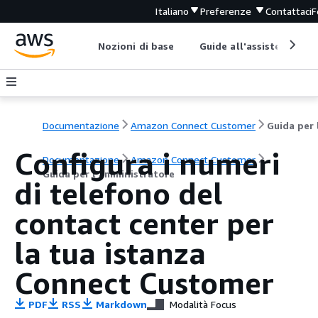
Italiano
Preferenze
Contattaci
F
Nozioni di base
Guide all'assistenza
Documentazione
Amazon Connect Customer
Configura i numeri
Documentazione
Amazon Connect Customer
Guida per l'amministratore
di telefono del
contact center per
la tua istanza
Connect Customer
PDF
RSS
Markdown
Modalità Focus