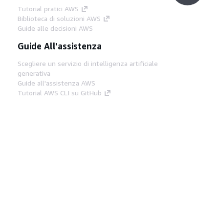
Tutorial pratici AWS
Biblioteca di soluzioni AWS
Guide alle decisioni AWS
Guide All'assistenza
Scegliere un servizio di intelligenza artificiale
generativa
Guide all'assistenza AWS
Tutorial AWS CLI su GitHub
Strumenti Di Sviluppo
Libreria di esempi di codice AWS
AWS CLI
Centro builder AWS
Blog AWS sugli strumenti per sviluppatori
Link Utili
Scarica il server MCP di AWS Docs
Accedi alla Console AWS
Forum di AWS re:Post