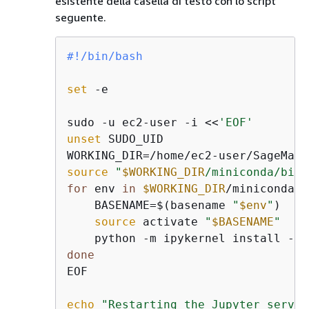
esistente della casella di testo con lo script
seguente.
#!/bin/bash
set
 -e

sudo -u ec2-user -i <<
'EOF'
unset
 SUDO_UID

source
"
$WORKING_DIR
/miniconda/bin/
for
 env 
in
$WORKING_DIR
/miniconda/e
    BASENAME=$(basename 
"
$env
"
)

source
 activate 
"
$BASENAME
"
    python -m ipykernel install --u
done
EOF

echo
"Restarting the Jupyter server