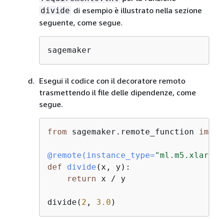
di esempio è illustrato nella sezione
divide
seguente, come segue.
sagemaker
Esegui il codice con il decoratore remoto
trasmettendo il file delle dipendenze, come
segue.
from
 sagemaker.remote_function 
impo
@remote(
instance_type=
"ml.m5.xlarge
def
divide
(
x, y
):
return
 x / y

divide(
2
, 
3.0
)