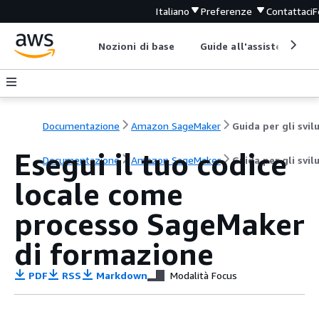
Italiano
Preferenze
Contattaci
F
Nozioni di base
Guide all'assistenza
Documentazione
Amazon SageMaker
Esegui il tuo codice
Documentazione
Amazon SageMaker
Guida per gli svil
locale come
processo SageMaker
di formazione
PDF
RSS
Markdown
Modalità Focus