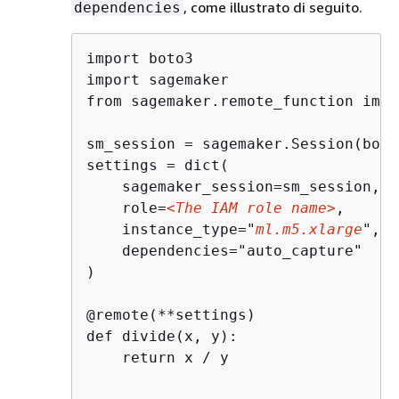
, come illustrato di seguito.
dependencies
import boto3

import sagemaker

from sagemaker.remote_function impo
sm_session = sagemaker.Session(boto
settings = dict(

    sagemaker_session=sm_session,

    role=
<The IAM role name>
,

    instance_type="
ml.m5.xlarge
",

    dependencies="auto_capture"

)

@remote(**settings)

def divide(x, y):

    return x / y
