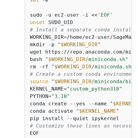
set
 -e

sudo -u ec2-user -i <<
'EOF'
unset
# Install a separate conda installa
WORKING_DIR=/home/ec2-user/SageMake
mkdir -p 
"
$WORKING_DIR
"
wget https://repo.anaconda.com/mini
bash 
"
$WORKING_DIR
/miniconda.sh"
 -b
rm -rf 
"
$WORKING_DIR
/miniconda.sh"
# Create a custom conda environment
source
"
$WORKING_DIR
/miniconda/bin/
KERNEL_NAME=
"custom_python310"
PYTHON=
"3.10"
conda create --yes --name 
"
$KERNEL_
conda activate 
"
$KERNEL_NAME
"
# Customize these lines as necessar
EOF