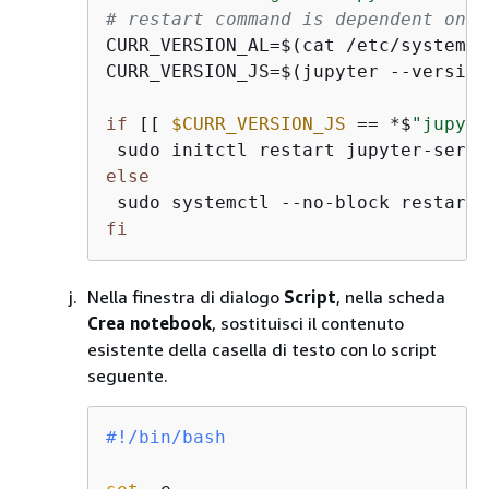
# restart command is dependent on c
CURR_VERSION_AL=$(cat /etc/system-r
CURR_VERSION_JS=$(jupyter --version)
if
 [[ 
$CURR_VERSION_JS
 == *$
"jupyte
else
fi
Nella finestra di dialogo
Script
, nella scheda
Crea notebook
, sostituisci il contenuto
esistente della casella di testo con lo script
seguente.
#!/bin/bash