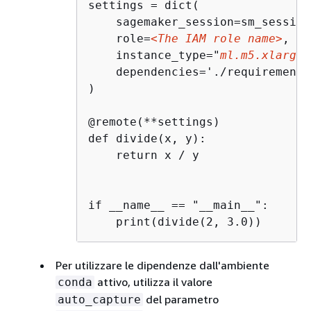
settings = dict(

    sagemaker_session=sm_session,
    role=
<The IAM role name>
,

    instance_type="
ml.m5.xlarge
"
    dependencies='./requirements
)

@remote(**settings)

def divide(x, y):

    return x / y

if __name__ == "__main__":

    print(divide(2, 3.0))
Per utilizzare le dipendenze dall'ambiente
attivo, utilizza il valore
conda
del parametro
auto_capture