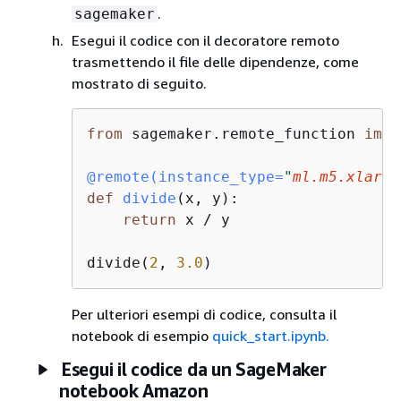
.
sagemaker
Esegui il codice con il decoratore remoto
trasmettendo il file delle dipendenze, come
mostrato di seguito.
from
 sagemaker.remote_function 
impo
@remote(
instance_type=
"
ml.m5.xlarge
def
divide
(
x, y
):
return
 x / y

divide(
2
, 
3.0
)
Per ulteriori esempi di codice, consulta il
notebook di esempio
quick_start.ipynb.
Esegui il codice da un SageMaker
notebook Amazon