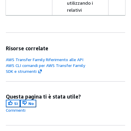
utilizzando i
relativi
connettori SFTP
Per informazioni
dettagliate, vedi
Crea un connettore
Risorse correlate
SFTP con uscita
gestita dal servizio
.
AWS Transfer Family Riferimento alle API
Capacità dei
È ora possibile
7 aprile
AWS CLI comandi per AWS Transfer Family
SDK e strumenti
connettori SFTP
organizzare i file
2025
di eliminare,
archiviati su server
rinominare e
SFTP remoti
spostare file sul
eliminando,
Questa pagina ti è stata utile?
server SFTP
rinominando o
Sì
No
remoto
spostando i file
Commenti
sorgente in
posizioni di
archiviazione dopo