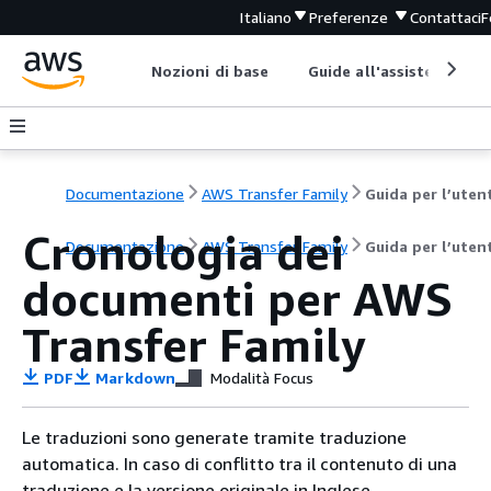
Italiano
Preferenze
Contattaci
F
Nozioni di base
Guide all'assistenza
Documentazione
AWS Transfer Family
Guida per l’uten
Cronologia dei
Documentazione
AWS Transfer Family
Guida per l’uten
documenti per AWS
Transfer Family
PDF
Markdown
Modalità Focus
Le traduzioni sono generate tramite traduzione
automatica. In caso di conflitto tra il contenuto di una
traduzione e la versione originale in Inglese,