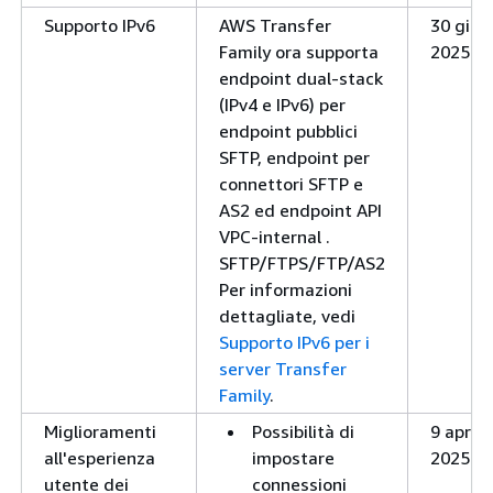
Supporto IPv6
AWS Transfer
30 giug
Family ora supporta
2025
endpoint dual-stack
(IPv4 e IPv6) per
endpoint pubblici
SFTP, endpoint per
connettori SFTP e
AS2 ed endpoint API
VPC-internal .
SFTP/FTPS/FTP/AS2
Per informazioni
dettagliate, vedi
Supporto IPv6 per i
server Transfer
Family
.
Miglioramenti
Possibilità di
9 aprile
all'esperienza
impostare
2025
utente dei
connessioni