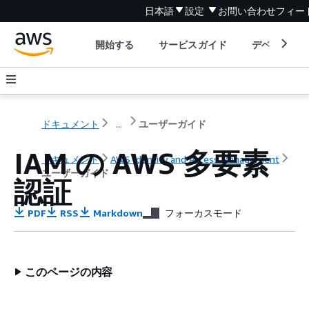
日本語
設定
お問い合わせ
フィー
開始する
サービスガイド
デベロッパ
ドキュメント
...
ユーザーガイド
IAM の AWS 多要素
ドキュメント
AWS Identity and Access Management
ユーザーガイド
認証
PDF
RSS
Markdown
フォーカスモード
このページの内容