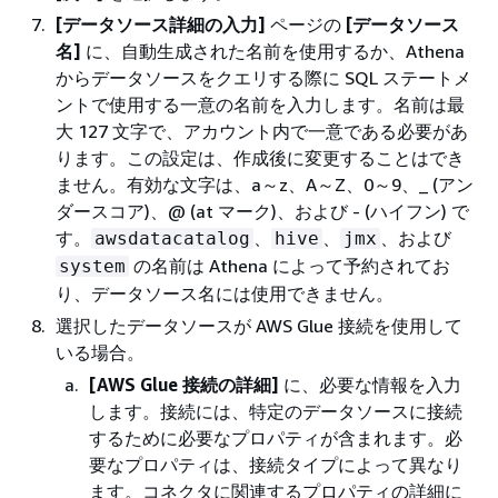
[データソース詳細の入力]
ページの
[データソース
名]
に、自動生成された名前を使用するか、Athena
からデータソースをクエリする際に SQL ステートメ
ントで使用する一意の名前を入力します。名前は最
大 127 文字で、アカウント内で一意である必要があ
ります。この設定は、作成後に変更することはでき
ません。有効な文字は、a～z、A～Z、0～9、_ (アン
ダースコア)、@ (at マーク)、および - (ハイフン) で
す。
、
、
、および
awsdatacatalog
hive
jmx
の名前は Athena によって予約されてお
system
り、データソース名には使用できません。
選択したデータソースが AWS Glue 接続を使用して
いる場合。
[AWS Glue 接続の詳細]
に、必要な情報を入力
します。接続には、特定のデータソースに接続
するために必要なプロパティが含まれます。必
要なプロパティは、接続タイプによって異なり
ます。コネクタに関連するプロパティの詳細に