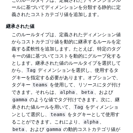
このルールタイプは、定義されたディメンションル
ールに基づいてディメンションを分類する静的に定
義されたコストカテゴリ値を追加します。
継承された値
このルールタイプは、定義されたディメンション値
からコストカテゴリ値を動的に継承するルールを定
義する柔軟性を追加します。たとえば、特定のタグ
キーの値に基づいてコストを動的にグループ化する
とします。継承された値のルールタイプを選択して
から、
ディメンションを選択し、使用するタ
Tag
グキーを指定する必要があります。オプションで、
タグキー
を使用して、リソースにタグ付け
teams
できます。それらは、
、
、および
alpha
beta
のような値でタグ付けできます。次に、継
gamma
承された値ルールを用いて、
をディメンショ
Tag
ンとして選択し、
をタグキーとして使用す
teams
ることができます。これにより、
、
alpha
、および
の動的コストカテゴリ値が
beta
gamma