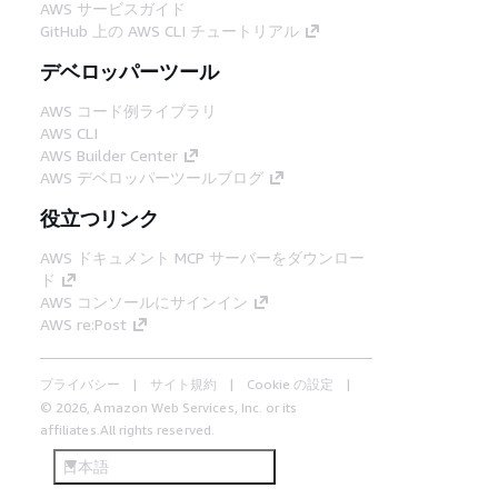
AWS サービスガイド
GitHub 上の AWS CLI チュートリアル
デベロッパーツール
AWS コード例ライブラリ
AWS CLI
AWS Builder Center
AWS デベロッパーツールブログ
役立つリンク
AWS ドキュメント MCP サーバーをダウンロー
ド
AWS コンソールにサインイン
AWS re:Post
プライバシー
サイト規約
Cookie の設定
© 2026, Amazon Web Services, Inc. or its
affiliates.All rights reserved.
日本語