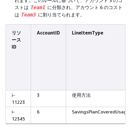
れます。このルールに基づいて、アカウント 3 のコ
ストは
に分類され、アカウント 6 のコスト
Team1
は
に割り当てられます。
Team3
リソ
AccountID
LineItemType
ース
ID
i-
3
使用方法
11223
i-
6
SavingsPlanCoveredUsage
12345