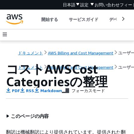
日本語
設定
お問い合わせ
フィー
開始する
サービスガイド
デベロッパ
ドキュメント
AWS Billing and Cost Management
コストAWSCost
ドキュメント
AWS Billing and Cost Management
ユーザ
Categoriesの整理
PDF
RSS
Markdown
フォーカスモード
このページの内容
翻訳は機械翻訳により提供されています。提供された翻