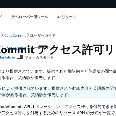
ド
デベロッパー用ツール
AI リソース
ト
CodeCommit
ユーザーガイド
eCommit アクセス許
ト
CodeCommit
ユーザーガイド
arkdown
フォーカスモード
により提供されています。提供された翻訳内容と英語版の間で
ある場合、英語版が優先します。
訳により提供されています。提供された翻訳内容と英語版の間
矛盾がある場合、英語版が優先します。
odeCommit API オペレーション、アクセス許可を付与でき
アクセス許可を付与するためのリソース ARN の形式が一覧で