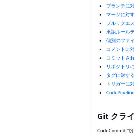
ブランチに
マージに対
プルリクエ
承認ルール
個別のファ
コメントに
コミットさ
リポジトリ
タグに対す
トリガーに
CodePip
Git ク
CodeCommit 