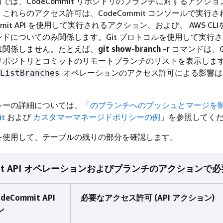
では、CodeCommit リポジトリのブランチに対するアクシ
これらのアクセス許可は、CodeCommit コンソールで実行
ommit API を使用して実行されるアクション、および、 AWS CL
ドについてのみ関係します。Git プロトコルを使用して実行
は関係しません。たとえば、
git show-branch -r
コマンドは、G
リポジトリとコミットのリモートブランチのリストを表示しま
オペレーションのアクセス許可による影響は
ListBranches
シーの詳細については、「
のブランチへのプッシュとマージを
it
および
カスタマーマネージドポリシーの例
」を参照してく
を使用して、テーブルの残りの部分を確認します。
mmit API オペレーションおよびブランチのアクション
eCommit API
必要なアクセス許可 (API アクション)
ン