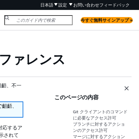
日本語
設定
お問い合わせ
フィードバック
今すぐ無料サインアップ »
可リファレンス
齟齬、不一
このページの内容
で齟齬、
Git クライアントのコマンド
に必要なアクセス許可
ブランチに対するアクショ
る対応するア
ンのアクセス許可
示されて
マージに対するアクション