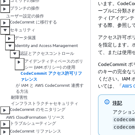
コミットの操作
います。CodeC
ブランチの操作
ーブルに分類さ
ユーザー設定の操作
ティ (アイデン
CodeCommit に移行する
する際、参照し
セキュリティ
アクセス許可ポ
データ保護
を指定します。
Identity and Access Management
て、または使用せ
認証とアクセスコントロール
アイデンティティベースのポリ
CodeCommi
シー (IAM ポリシー) の使用
のキーの完全な
CodeCommit アクセス許可リフ
ください。IAM 
ァレンス
が IAM と AWS CodeCommit 連携す
いては、「
AWS
る方法
耐障害性
注記
インフラストラクチャセキュリティ
CodeCommit のモニタリング
アクション
AWS CloudFormation リソース
codecom
トラブルシューティング
codecom
CodeCommit リファレンス