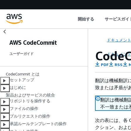
開始する
サービスガイ
ドキュメン
AWS CodeCommit
Cod
ドキュメン
ユーザーガイド
PDF
RSS
M
CodeCommit とは
セットアップ
翻訳は機械翻訳
致または矛盾が
はじめに
製品およびサービスの統合
翻訳は機械翻
リポジトリを操作する
不一致または
ファイルの操作
プルリクエストの操作
次の表には、各 C
承認ルールテンプレートの操作
クション、および