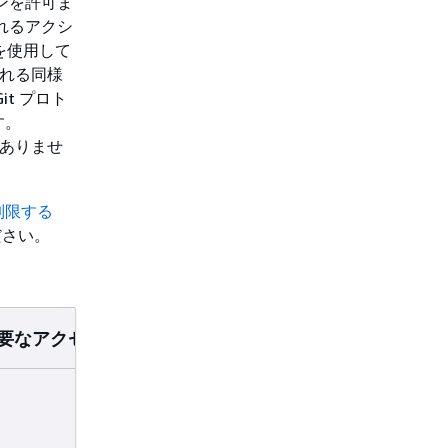
ョンを許可ま
されるアクシ
Iを使用して
される同様
it プロト
す。
ありませ
制限する
ださい。
で必要なアクセス許可
リソース