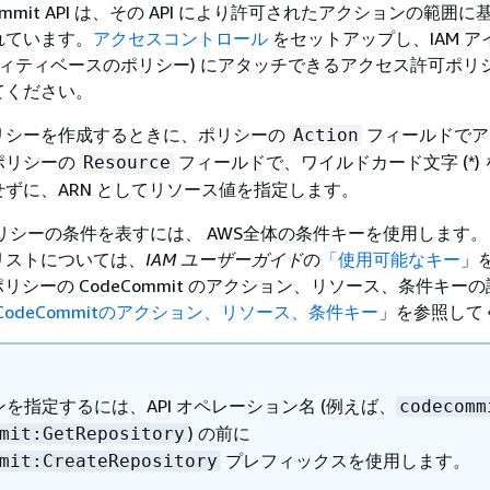
ommit API は、その API により許可されたアクションの範囲
れています。
アクセスコントロール
をセットアップし、IAM ア
ティティベースのポリシー) にアタッチできるアクセス許可ポリ
てください。
リシーを作成するときに、ポリシーの
フィールドでア
Action
ポリシーの
フィールドで、ワイルドカード文字 (*)
Resource
ずに、ARN としてリソース値を指定します。
t ポリシーの条件を表すには、 AWS全体の条件キーを使用します。
リストについては、
IAM ユーザーガイド
の
「使用可能なキー
」
ポリシーの CodeCommit のアクション、リソース、条件キー
 CodeCommitのアクション、リソース、条件キー
」を参照して
を指定するには、API オペレーション名 (例えば、
codecomm
) の前に
mit:GetRepository
プレフィックスを使用します。
mit:CreateRepository