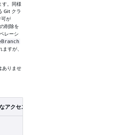
れます。同様
Git クラ
許可が
チの削除を
ペレーシ
eBranch
されますが、
ではありませ
必要なアクセス許可