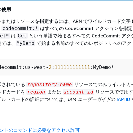
の使用
またはリソースを指定するには、ARN でワイルドカード文字 (*
、
はすべての CodeCommit アクションを指
codecommit:*
は
という単語で始まるすべての CodeCommit ア
et*
Get
例では、
で始まる名前のすべてのレポジトリへのアク
MyDemo
decommit:us-west-
2
:
111111111111
:MyDemo*
示されている
リソースでのみワイルドカ
repository-name
ルドカードを
または
リソースで使用す
region
account-id
イルドカードの詳細については、
IAM ユーザーガイド
の
IAM ID
イアントのコマンドに必要なアクセス許可