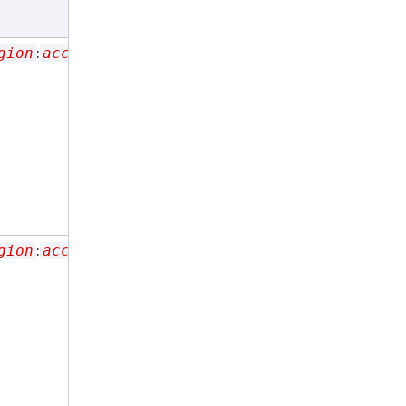
:
gion
account-
:
gion
account-