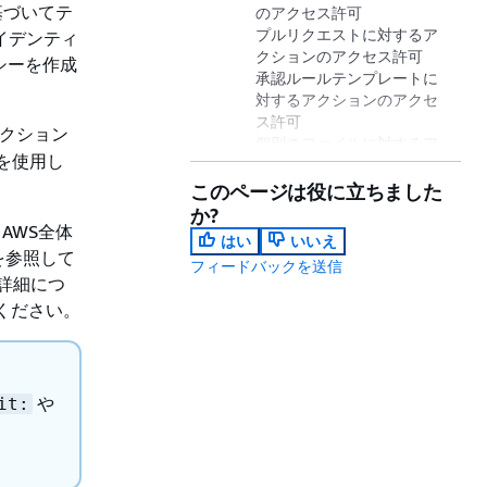
に基づいてテ
のアクセス許可
プルリクエストに対するア
イデンティ
クションのアクセス許可
シーを作成
承認ルールテンプレートに
対するアクションのアクセ
ス許可
クション
個別のファイルに対するア
 を使用し
クションのアクセス許可
コメントに対するアクショ
このページは役に立ちました
ンのアクセス許可
か?
 AWS全体
コミットされたコードに対
はい
いいえ
するアクションのアクセス
を参照して
フィードバックを送信
許可
の詳細につ
リポジトリに対するアクシ
ください。
ョンのアクセス許可
タグに対するアクションの
アクセス許可
トリガーに対するアクショ
や
it:
ンのアクセス許可
CodePipeline 統合でのアク
ションのアクセス許可