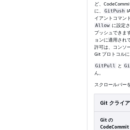
ど、CodeCom
に、
I
GitPush
イアントコマン
に設定さ
Allow
プッシュできます
ョンに適用され
許可は、コンソール
Git プロトコ
と
GitPull
Gi
ん。
スクロールバー
Git クラ
Git の
CodeCommit