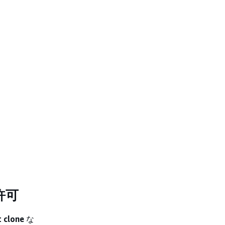
許可
t clone
な