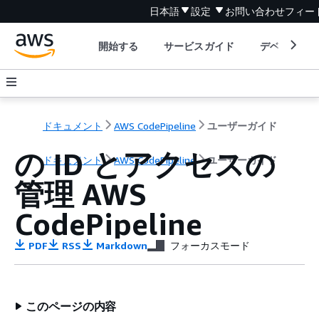
日本語
設定
お問い合わせ
フィー
開始する
サービスガイド
デベロッパ
ドキュメント
AWS CodePipeline
ユーザーガイド
の ID とアクセスの
ドキュメント
AWS CodePipeline
ユーザーガイド
管理 AWS
CodePipeline
PDF
RSS
Markdown
フォーカスモード
このページの内容