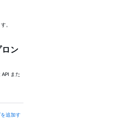
ます。
プロン
API また
げを追加す