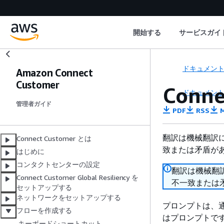
開始する
サービスガイ
ドキュメン
Amazon Connect
Customer
Conn
ドキュメン
管理者ガイド
PDF
RSS
M
翻訳は機械翻訳
Connect Customer とは
致または矛盾が
はじめに
コンタクトセンターの設定
翻訳は機械翻
Connect Customer Global Resiliency を
不一致または
セットアップする
ネットワークをセットアップする
プロンプトは、
フローを作成する
はプロンプトです。
キーボードショートカット