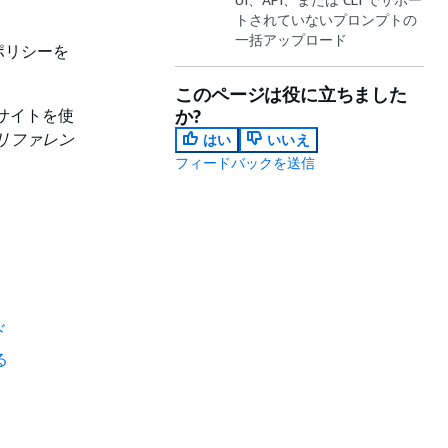
トされていないプロンプトの
一括アップロード
ポリシーを
このページは役に立ちました
理サイトを使
か?
PI リファレン
はい
いいえ
フィードバックを送信
ド
る