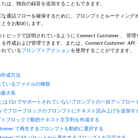
または、独自の録音を追加することもできます。
ズな通話フローを確保するために、プロンプトとルーティング
ことをお勧めします。
ピックで説明されているように Connect Customer 、 管
トを作成および管理できます。または、
Connect Customer A
されている
プロンプトアクション
を使用することができます。
の作成方法
れているファイルの種類
の最大長
、または CLI でサポートされていないプロンプトの一括アップロー
 Polly でフローブロックのプロンプトにテキスト読み上げを追加す
プトブロックで動的テキスト文字列を作成する
 Customer で再生するプロンプトを動的に選択する
 Customer で S3 バケットから再生するプロンプトを設定する