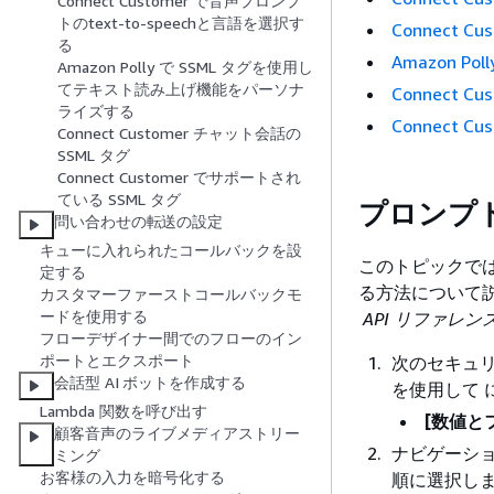
Connect Customer で音声プロンプ
トのtext-to-speechと言語を選択す
Connect 
る
Amazon 
Amazon Polly で SSML タグを使用し
てテキスト読み上げ機能をパーソナ
Connect 
ライズする
Connect 
Connect Customer チャット会話の
SSML タグ
Connect Customer でサポートされ
ている SSML タグ
プロンプ
問い合わせの転送の設定
キューに入れられたコールバックを設
このトピックでは、
定する
る方法について
カスタマーファーストコールバックモ
ードを使用する
API リファレン
フローデザイナー間でのフローのイン
ポートとエクスポート
次のセキュリテ
会話型 AI ボットを作成する
を使用して 
Lambda 関数を呼び出す
[数値と
顧客音声のライブメディアストリー
ナビゲーシ
ミング
お客様の入力を暗号化する
順に選択し