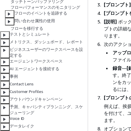
タッチトーンバッファリング
[プロンプト]
フローパフォーマンスのモニタリング
[プロンプト
フローのイベントを追跡する
問い合わせ属性の使用
[説明]
ボッ
プトの詳細
フローを移行する
テストとシミュレート
ります。
メトリクス、ダッシュボード、レポート
次のアクシ
ビジネスユーザーのワークスペースを設
アップ
定する
ファイ
エージェントワークスペース
録音
—
[
AI エージェントを接続する
す。終
事例
ンをカ
Contact Lens
るには
Customer Profiles
[プロンプト
アウトバウンドキャンペーン
例えば、挨
予測、キャパシティプランニング、スケ
ジューリング
を付けて、
Voice ID
ます。
データレイク
オプション