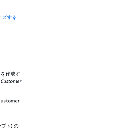
ライズする
トを作成す
 Customer
tomer
プト) の