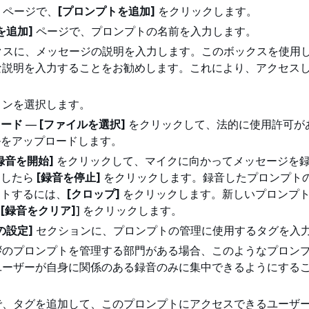
ページで、
[プロンプトを追加]
をクリックします。
を追加]
ページで、プロンプトの名前を入力します。
クスに、メッセージの説明を入力します。このボックスを使用
な説明を入力することをお勧めします。これにより、アクセス
ョンを選択します。
ロード
—
[ファイルを選択]
をクリックして、法的に使用許可がある
ルをアップロードします。
録音を開始]
をクリックして、マイクに向かってメッセージを
了したら
[録音を停止]
をクリックします。録音したプロンプト
ットするには、
[クロップ]
をクリックします。新しいプロンプ
、
[録音をクリア]
] をクリックします。
の設定]
セクションに、プロンプトの管理に使用するタグを入
拶のプロンプトを管理する部門がある場合、このようなプロン
ユーザーが自身に関係のある録音のみに集中できるようにする
で、タグを追加して、このプロンプトにアクセスできるユーザ