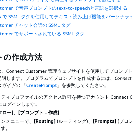
Customer で音声プロンプトのtext-to-speechと言語を選択する
Polly で SSML タグを使用してテキスト読み上げ機能をパーソナ
Customer チャット会話の SSML タグ
Customer でサポートされている SSML タグ
トの作成方法
Connect Customer 管理ウェブサイトを使用してプロンプ
説明します。プログラムでプロンプトを作成するには、
Connect
スガイド
の 「
CreatePrompt
」を参照してください。
ィプロファイルのアクセス許可を持つアカウント Connect Cus
にログインします。
フロー]
、
[プロンプト - 作成]
ョンメニューで、
[Routing]
(ルーティング)、
[Prompts]
(プロン
ます。