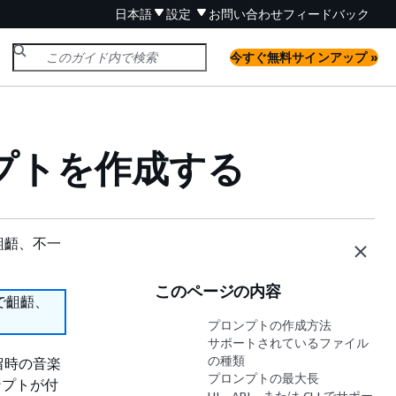
日本語
設定
お問い合わせ
フィードバック
今すぐ無料サインアップ »
プロンプトを作成する
齟齬、不一
このページの内容
で齟齬、
プロンプトの作成方法
サポートされているファイル
の種類
留時の音楽
プロンプトの最大長
ンプトが付
UI、API、または CLI でサポー