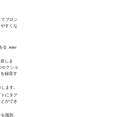
してプロン
しやすくな
 .wav
録音しま
のセクショ
トを録音す
力します。
プトにタグ
ことができ
ーを識別、