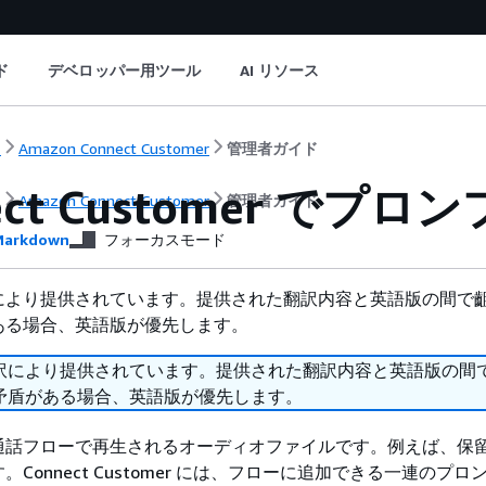
ド
デベロッパー用ツール
AI リソース
ト
Amazon Connect Customer
管理者ガイド
ect Customer で
ト
Amazon Connect Customer
管理者ガイド
arkdown
フォーカスモード
により提供されています。提供された翻訳内容と英語版の間で
ある場合、英語版が優先します。
訳により提供されています。提供された翻訳内容と英語版の間
矛盾がある場合、英語版が優先します。
通話フローで再生されるオーディオファイルです。例えば、保
Connect Customer には、フローに追加できる一連のプロ