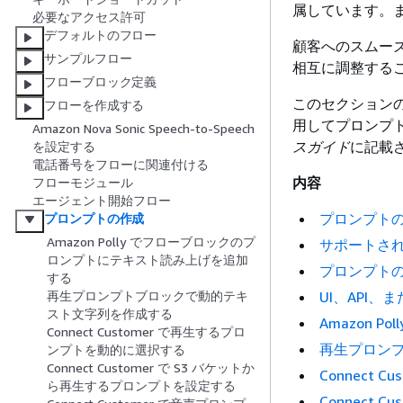
属しています。
必要なアクセス許可
デフォルトのフロー
顧客へのスムー
サンプルフロー
相互に調整する
フローブロック定義
このセクションのト
フローを作成する
用してプロンプ
Amazon Nova Sonic Speech-to-Speech
スガイド
に記載
を設定する
電話番号をフローに関連付ける
内容
フローモジュール
エージェント開始フロー
プロンプト
プロンプトの作成
Amazon Polly でフローブロックのプ
サポートさ
ロンプトにテキスト読み上げを追加
プロンプト
する
UI、API
再生プロンプトブロックで動的テキ
スト文字列を作成する
Amazon
Connect Customer で再生するプロ
再生プロン
ンプトを動的に選択する
Connect Customer で S3 バケットか
Connect
ら再生するプロンプトを設定する
Connect