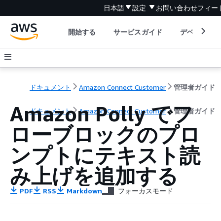
日本語
設定
お問い合わせ
フィー
開始する
サービスガイド
デベロッパ
ドキュメント
Amazon Connect Customer
管理者ガイド
Amazon Polly でフ
ドキュメント
Amazon Connect Customer
管理者ガイド
ローブロックのプロ
ンプトにテキスト読
み上げを追加する
PDF
RSS
Markdown
フォーカスモード