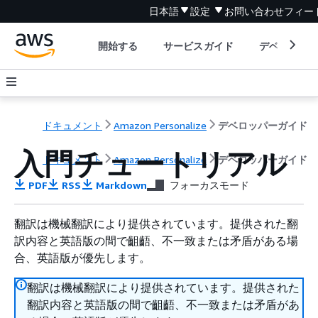
日本語
設定
お問い合わせ
フィー
開始する
サービスガイド
デベロッパ
ドキュメント
Amazon Personalize
デベロッパーガイド
入門チュートリアル
ドキュメント
Amazon Personalize
デベロッパーガイド
PDF
RSS
Markdown
フォーカスモード
翻訳は機械翻訳により提供されています。提供された翻
訳内容と英語版の間で齟齬、不一致または矛盾がある場
合、英語版が優先します。
翻訳は機械翻訳により提供されています。提供された
翻訳内容と英語版の間で齟齬、不一致または矛盾があ