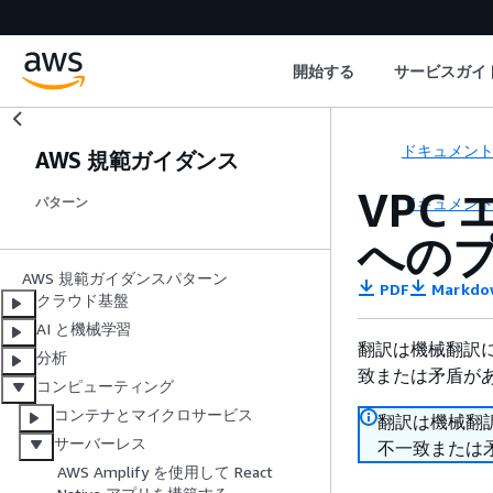
開始する
サービスガイ
ドキュメン
AWS 規範ガイダンス
VPC
ドキュメン
パターン
への
AWS 規範ガイダンスパターン
PDF
Markdo
クラウド基盤
AI と機械学習
翻訳は機械翻訳
分析
致または矛盾が
コンピューティング
コンテナとマイクロサービス
翻訳は機械翻
サーバーレス
不一致または
AWS Amplify を使用して React