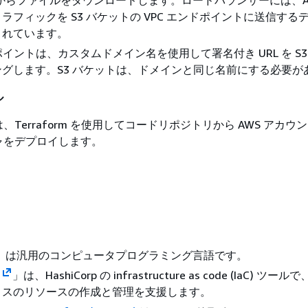
ラフィックを S3 バケットの VPC エンドポイントに送信する
まれています。
ドポイントは、カスタムドメイン名を使用して署名付き URL を S3
グします。S3 バケットは、ドメインと同じ名前にする必要が
ル
Terraform を使用してコードリポジトリから AWS アカウ
ャをデプロイします。
」は汎用のコンピュータプログラミング言語です。
」は、HashiCorp の infrastructure as code (IaC) ツ
ミスのリソースの作成と管理を支援します。