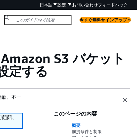
日本語
設定
お問い合わせ
フィードバック
今すぐ無料サインアップ »
mazon S3 バケット
設定する
齟齬、不一
このページの内容
で齟齬、
概要
前提条件と制限