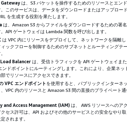
 Gateway
は、S3 バケットを操作するためのリソースとエン
す。このサービスは、データをダウンロードまたはアップロー
URL を生成する役割を果たします。
a
は、Amazon S3 からファイルをダウンロードするための署名付
API ゲートウェイは Lambda 関数を呼び出します。
C
は VPC 内にリソースをデプロイして、ネットワークを隔離し
フィックフローを制御するためのサブネットとルーティングテ
す。
 Load Balancer
は、受信トラフィックを API ゲートウェイまたは
C エンドポイントにルーティングします。これにより、企業ネッ
内部でリソースにアクセスできます。
3 の VPC エンドポイント
を使用すると、パブリックインターネ
、VPC 内のリソースと Amazon S3 間の直接のプライベート
。
ty and Access Management (IAM)
は、 AWS リソースへのア
クセス許可は、API およびその他のサービスとの安全なやり
設定されます。