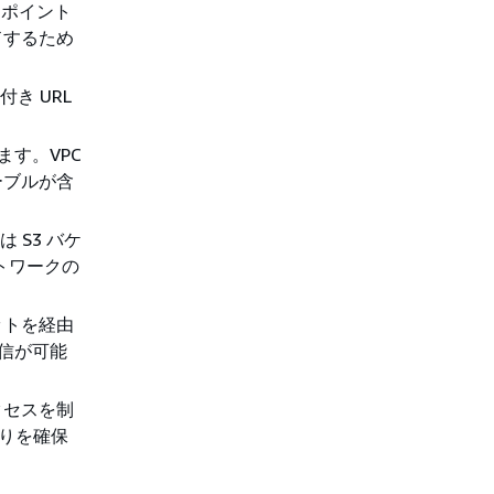
ドポイント
ドするため
き URL
ます。VPC
ーブルが含
 S3 バケ
トワークの
ットを経由
通信が可能
クセスを制
取りを確保