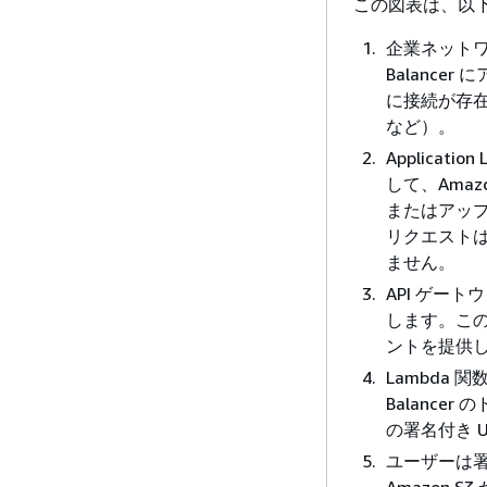
この図表は、以下
企業ネットワー
Balanc
に接続が存在す
など）。
Applicat
して、Amaz
またはアップ
リクエスト
ません。
API ゲー
します。この
ントを提供
Lambda 関
Balance
の署名付き 
ユーザーは署名付
Amazon