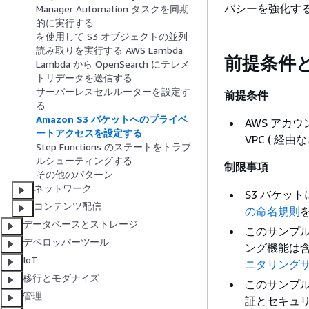
バシーを強化す
Manager Automation タスクを同期
的に実行する
を使用して S3 オブジェクトの並列
読み取りを実行する AWS Lambda
前提条件
Lambda から OpenSearch にテレメ
トリデータを送信する
サーバーレスセルルーターを設定す
前提条件
る
Amazon S3 バケットへのプライベ
AWS アカ
ートアクセスを設定する
VPC ( 経由など
Step Functions のステートをトラブ
ルシューティングする
制限事項
その他のパターン
ネットワーク
S3 バケッ
コンテンツ配信
の命名規則
データベースとストレージ
このサンプ
デベロッパーツール
ング機能は
IoT
ニタリング
移行とモダナイズ
このサンプ
管理
証とセキュ