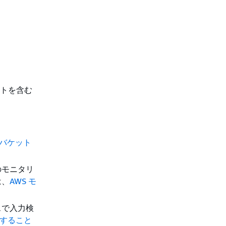
ットを含む
3 バケット
のモニタリ
は、
AWS モ
スで入力検
保護すること