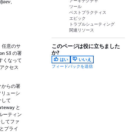
アーキテクチャ
odjaev、
ツール
ベストプラクティス
エピック
トラブルシューティング
関連リソース
このページは役に立ちました
して、任意のサ
か?
 S3 の署
はい
いいえ
すくなって
フィードバックを送信
のアクセス
クからの署
ソリューシ
介して
teway と
でルーティン
介してファ
ィとプライ