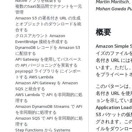
Native アプリを構築する
Martin Maritsch
複数のSaaS製品間でテナントを一元
Mohan Gowda Pu
管理
Amazon S3 の署名付き URL の生成
とオブジェクトのダウンロードを統
合する
概要
クロスアカウント Amazon
EventBridge 接続を作成する
Amazon Simpl
DynamoDB レコードを Amazon S3
イズのファイルを
に配信する
API Gateway を使用してパスベース
名付き URL 
の API バージョニングを実装する
います。ただし、企
psycopg2 ライブラリを にインポー
をプライベート
トする AWS Lambda
Amazon API Gateway を Amazon
このパターンは
SQS と統合する
名付き URL 
AWS Lambda で API を非同期的に処
ョンを示してい
理する
Amazon DynamoDB Streams で API
Application 
を非同期的に処理する
S3 バケットの
Amazon SQS で API を非同期的に処
グされます。この 
理する
イルをダウンロー
Step Functions から Systems