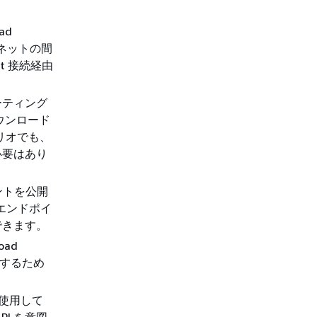
ad
ブネットの間
ct 接続経由
にルーティング
ダウンロード
リオでも、
必要はあり
ントを公開
エンドポイ
できます。
oad
ードするため
 を使用して
I を意図