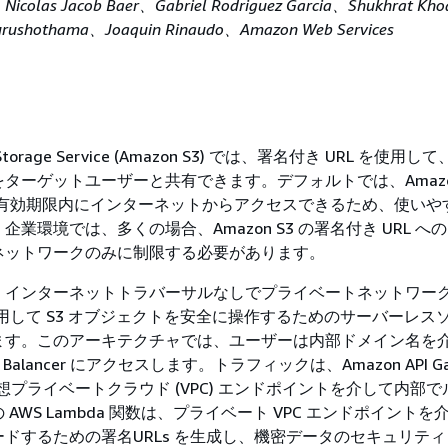
、Nicolas Jacob Baer、Gabriel Rodriguez Garcia、Shukhrat Kh
rushothama、Joaquin Rinaudo、Amazon Web Services
e Storage Service (Amazon S3) では、署名付き URL を使用
ターゲットユーザーと共有できます。デフォルトでは、Amazon
には有効期限内にインターネットからアクセスできるため、使いや
業環境では、多くの場合、Amazon S3 の署名付き URL へ
ネットワークのみに制限する必要があります。
、インターネットトラバーサルなしでプライベートネットワー
を使用して S3 オブジェクトを安全に操作するためのサーバーレス
ます。このアーキテクチャでは、ユーザーは内部ドメイン名を
Load Balancer にアクセスします。トラフィックは、Amazon API Ga
仮想プライベートクラウド (VPC) エンドポイントを介して内部
AWS Lambda 関数は、プライベート VPC エンドポイントを
ドするための署名URLs を生成し、機密データのセキュリテ