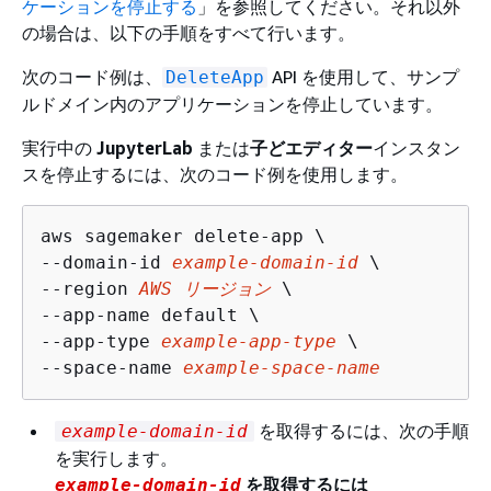
ケーションを停止する
」を参照してください。それ以外
の場合は、以下の手順をすべて行います。
次のコード例は、
API を使用して、サンプ
DeleteApp
ルドメイン内のアプリケーションを停止しています。
実行中の
JupyterLab
または
子どエディター
インスタン
スを停止するには、次のコード例を使用します。
aws sagemaker delete-app \

--domain-id 
example-domain-id
 \

--region 
AWS リージョン
 \

--app-name default \

--app-type 
example-app-type
 \

--space-name 
example-space-name
を取得するには、次の手順
example-domain-id
を実行します。
を取得するには
example-domain-id