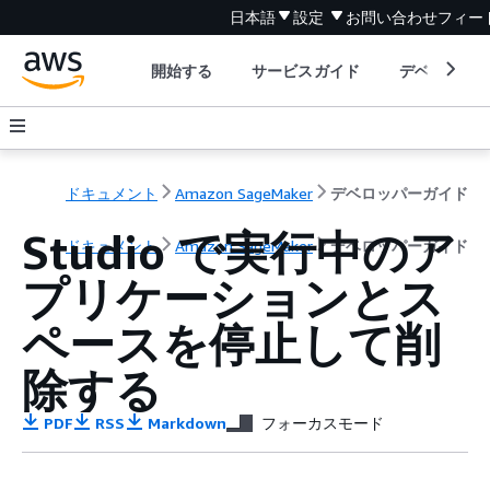
日本語
設定
お問い合わせ
フィー
開始する
サービスガイド
デベロッパ
ドキュメント
Amazon SageMaker
デベロッパーガイド
Studio で実行中のア
ドキュメント
Amazon SageMaker
デベロッパーガイド
プリケーションとス
ペースを停止して削
除する
PDF
RSS
Markdown
フォーカスモード