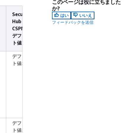
このページは役に立ちました
か?
Security
はい
いいえ
Hub
フィードバックを送信
CSPM の
デフォル
ト値
デフォル
ト値なし
デフォル
ト値なし