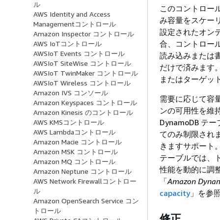
ル
このコントロール
AWS Identity and Access
み容量をスケー
Managementコントロール
設定されたオン
Amazon Inspector コントロール
合、コントロー
AWS IoTコントロール
AWSIoT Events コントロール
読み込みまたは
AWSIoT SiteWise コントロール
だけで済みます
AWSIoT TwinMaker コントロール
またはターゲッ
AWSIoT Wireless コントロール
Amazon IVS コンソール
需要に応じて容
Amazon Keyspaces コントロール
ンの可用性を維
Amazon Kinesis のコントロール
DynamoDB 
AWS KMSコントロール
AWS Lambdaコントロール
てのみ制限され
Amazon Macie コントロール
きますサポート。
Amazon MSK コントロール
テーブルでは、
Amazon MQ コントロール
性能を動的に調整
Amazon Neptune コントロール
「
Amazon Dy
AWS Network Firewallコントロー
ル
capacity
」を参
Amazon OpenSearch Service コン
トロール
修正