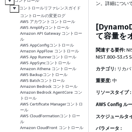
コントロール
ン。詳細につい
コントロールリファレンスガイド
コントロールの変更ログ
AWS アカウントコントロール
[Dynam
AWS Amplifyコントロール
Amazon API Gateway コントロー
て容量を
ル
AWS AppConfigコントロール
関連する要件:
NI
Amazon AppFlow コントロール
NIST.800-53.r5 
AWS App Runnerコントロール
AWS AppSyncコントロール
カテゴリ:
リカバリ
Amazon Athena コントロール
AWS Backupコントロール
重要度:
中
AWS Batchコントロール
Amazon Bedrock コントロール
リソースタイプ :
Amazon Bedrock AgentCore コン
トロール
AWS Config ルー
AWS Certificate Managerコントロ
ール
AWS CloudFormationコントロー
スケジュールタイ
ル
Amazon CloudFront コントロール
パラメータ :