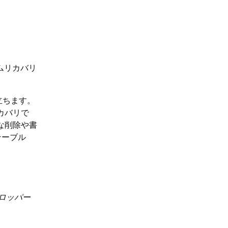
イムリカバリ
立ちます。
カバリで
な削除や書
テーブル
デベロッパー