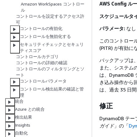
AWS Config ルー
Amazon WorkSpaces コントロー
ル
スケジュールタイ
コントロールを設定するアクセス許
可
パラメータ:
なし
コントロールの有効化
コントロールを無効化する
このコントロール
セキュリティチェックとセキュリ
(PITR) が
ティスコア
コントロールカテゴリ
バックアップは
コントロールの詳細の確認
また、システムの
コントロールのフィルタリングとソ
は、Dynamo
ート
コントロールパラメータ
き込み操作から回復
コントロール検出結果の確認と管
は、過去 35 
理
統合
修正
Azure との統合
検出結果
DynamoDB
Insights
ガイド
」の「
Dy
自動化