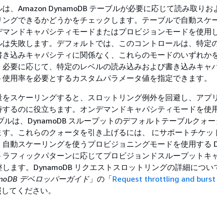
は、Amazon DynamoDB テーブルが必要に応じて読み取り
リングできるかどうかをチェックします。テーブルで自動スケ
デマンドキャパシティモードまたはプロビジョンモードを使用
ルは失敗します。デフォルトでは、このコントロールは、特定
書き込みキャパシティに関係なく、これらのモードのいずれか
。必要に応じて、特定のレベルの読み込みおよび書き込みキャ
ト使用率を必要とするカスタムパラメータ値を指定できます。
量をスケーリングすると、スロットリング例外を回避し、アプ
持するのに役立ちます。オンデマンドキャパシティモードを使
テーブルは、DynamoDB スループットのデフォルトテーブルクォ
ます。これらのクォータを引き上げるには、 にサポートチケッ
自動スケーリングを使うプロビジョニングモードを使用する Dyn
トラフィックパターンに応じてプロビジョンドスループットキ
します。DynamoDB リクエストスロットリングの詳細につい
namoDB デベロッパーガイド
」の「
Request throttling and burst
照してください。