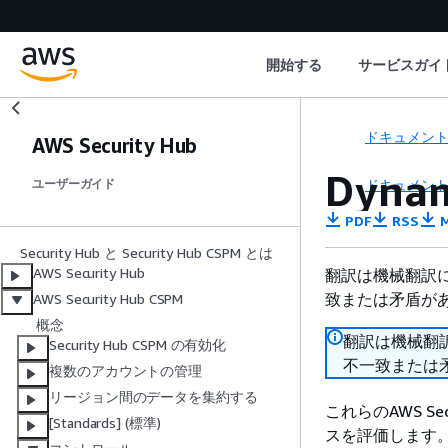
開始する
サービスガイ
ドキュメン
AWS Security Hub
Dyna
ドキュメン
ユーザーガイド
PDF
RSS
M
Security Hub と Security Hub CSPM とは
AWS Security Hub
翻訳は機械翻訳
致または矛盾が
AWS Security Hub CSPM
概念
翻訳は機械翻
Security Hub CSPM の有効化
不一致または
複数のアカウントの管理
リージョン間のデータを集約する
これらのAWS Se
[Standards] (標準)
スを評価します。