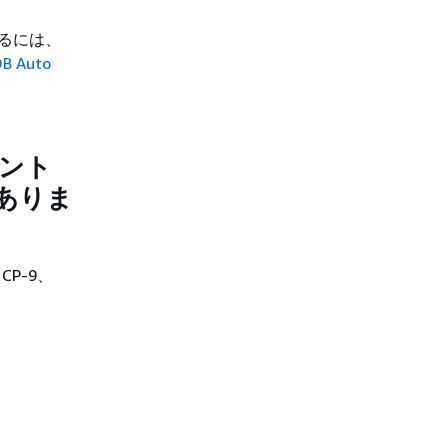
するには、
 Auto
イント
ありま
5 CP-9、