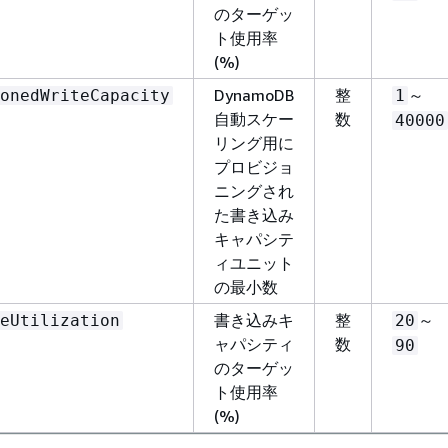
のターゲッ
ト使用率
(%)
DynamoDB
整
～
onedWriteCapacity
1
自動スケー
数
40000
リング用に
プロビジョ
ニングされ
た書き込み
キャパシテ
ィユニット
の最小数
書き込みキ
整
～
eUtilization
20
ャパシティ
数
90
のターゲッ
ト使用率
(%)