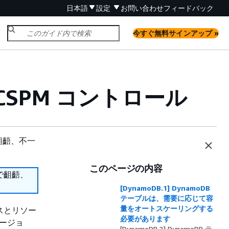
日本語
設定
お問い合わせ
フィードバック
今すぐ無料サインアップ »
ub CSPM コントロール
齟齬、不一
このページの内容
で齟齬、
[DynamoDB.1] DynamoDB
テーブルは、需要に応じて容
量をオートスケーリングする
ービスとリソー
必要があります
リージョ
[DynamoDB.2] DynamoDB テ