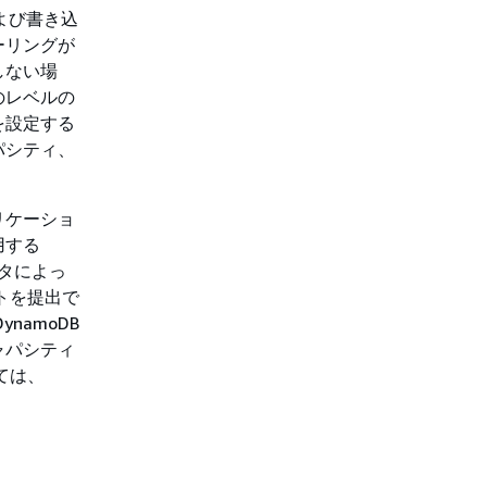
および書き込
ーリングが
しない場
のレベルの
を設定する
パシティ、
リケーショ
用する
ータによっ
トを提出で
amoDB
ャパシティ
ては、