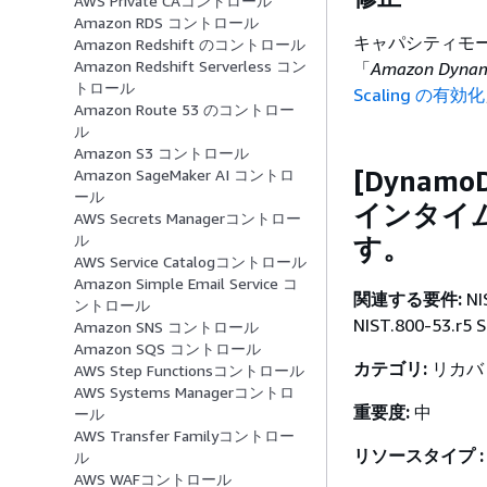
AWS Private CAコントロール
Amazon RDS コントロール
キャパシティモー
Amazon Redshift のコントロール
Amazon Redshift Serverless コン
「
Amazon Dy
トロール
Scaling の有効化
Amazon Route 53 のコントロー
ル
Amazon S3 コントロール
[Dynam
Amazon SageMaker AI コントロ
ール
インタイ
AWS Secrets Managerコントロー
ル
す。
AWS Service Catalogコントロール
Amazon Simple Email Service コ
関連する要件:
NI
ントロール
NIST.800-53.r5 
Amazon SNS コントロール
Amazon SQS コントロール
カテゴリ:
リカバリ
AWS Step Functionsコントロール
AWS Systems Managerコントロ
重要度:
中
ール
AWS Transfer Familyコントロー
リソースタイプ :
ル
AWS WAFコントロール