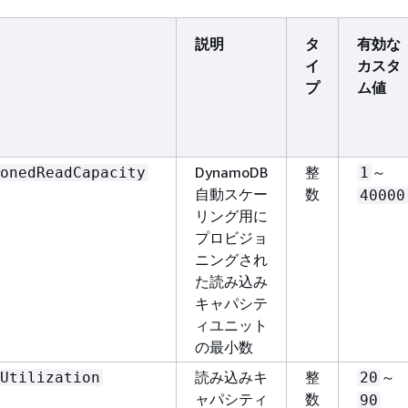
説明
タ
有効な
イ
カスタ
プ
ム値
DynamoDB
整
～
onedReadCapacity
1
自動スケー
数
40000
リング用に
プロビジョ
ニングされ
た読み込み
キャパシテ
ィユニット
の最小数
読み込みキ
整
～
Utilization
20
ャパシティ
数
90