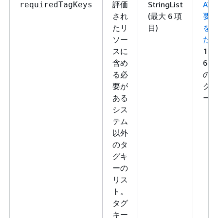
評価
StringList
AW
requiredTagKeys
され
(最大 6 項
要
たリ
目)
を
ソー
た
スに
1～
含め
6 個
る必
の
要が
グ
ある
ー
シス
テム
以外
のタ
グキ
ーの
リス
ト。
タグ
キー