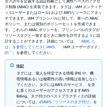
セス許可を定義する認証戦略として属性ベースのアクセ
ス制御 (ABAC) を実装できます。タグは、IAM エンティテ
ィ (ユーザーまたはロール) および AWSリソースにアタッ
チできます。IAM プリンシパルに対して、単一の ABAC
ポリシー、または個別のポリシーセットを作成できま
す。これらの ABAC ポリシーを、プリンシパルのタグが
リソースタグと一致するときに操作を許可するように設
計することができます。詳細については、
「ABAC と
は」を参照してくださいAWS。
「IAM ユーザーガイド
」
の「」を参照してください。
注記
タグには、個人を特定できる情報 (PII) や、機
密情報あるいは秘匿性の高い情報は追加しない
でください。タグにはAWS のサービス、 を含
む多くのユーザーがアクセスできますAWS
Billing。タグ付けのベストプラクティスの詳細
については、の
AWS「リソースのタグ付け
」を