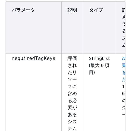
パラメータ
説明
タイプ
許
さ
て
る
ス
ム
評価
StringList
AW
requiredTagKeys
され
(最大 6 項
要
たリ
目)
を
ソー
た
スに
1～
含め
6 個
る必
の
要が
グ
ある
ー
シス
テム