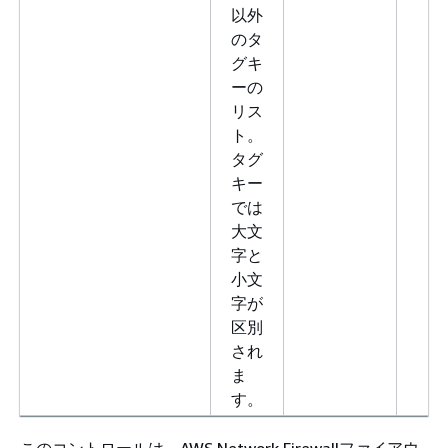
以外
のタ
グキ
ーの
リス
ト。
タグ
キー
では
大文
字と
小文
字が
区別
され
ま
す。
このコントロールは、AWS Network Firewallファイアウ