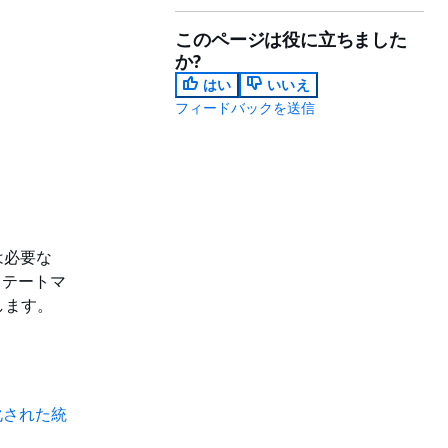
このページは役に立ちました
か?
はい
いいえ
フィードバックを送信
は必要な
はステートマ
します。
化された統