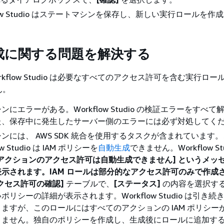
flow Studio はステートマシンを保存し、新しい実行ロールを作
成に関する問題を解決する
kflow Studio は必要なすべてのアクセス許可を含む実行ロ
ん。
にエラーがある。Workflow Studio の検証エラーをすべて
た、保存中に発生したサーバー側のエラーには必ず対処してく
ンには、 AWS SDK 統合を使用するタスクが含まれています
w Studio は IAM ポリシーを
自動生成
できません。Workflow Stu
アクションのアクセス許可は自動生成できません] というメッ
示されます。IAM ロールは部分的なアクセス許可のみで作成
クセス許可の確認]
テーブルで、
[ステータス]
の内容を選択す
リシーの詳細が表示されます。Workflow Studio は引き続
ますが、このロールにはすべてのアクションの IAM ポリシー
りません。独自のポリシーを作成し、生成後にロールに追加す