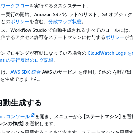
たワークフロー
を実行するタスクステート。
ー実行の開始、Amazon S3 バケットのリスト、S3 オブジェ
などの
ポリシー
を含む、
分散マップ状態
。
。Workflow Studio で自動生成されるすべてのロールには、X
送信するアクセス許可をステートマシンに付与する
ポリシー
が
シンでロギングが有効になっている場合の
CloudWatch Logs
ctions の実行履歴のログ記録
。
o は、
AWS SDK 統合
AWS のサービス を使用して他の を呼び
ーを生成できません。
自動生成する
tions コンソール
を開き、メニューから
[ステートマシン]
を選
シンの作成]
を選択します。
ートマシンを更新することもできます。ステートマシンを更新