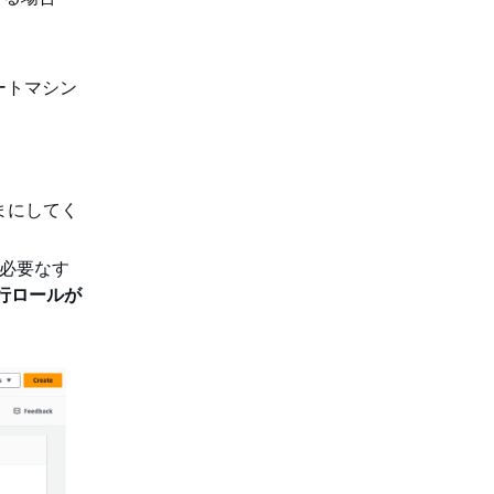
ステートマシン
まにしてく
、必要なす
行ロールが