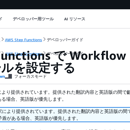
ド
デベロッパー用ツール
AI リソース
ト
AWS Step Functions
デベロッパーガイド
 Functions で Workfl
ト
AWS Step Functions
デベロッパーガイド
ールを設定する
wn
フォーカスモード
により提供されています。提供された翻訳内容と英語版の間で
ある場合、英語版が優先します。
訳により提供されています。提供された翻訳内容と英語版の間
矛盾がある場合、英語版が優先します。