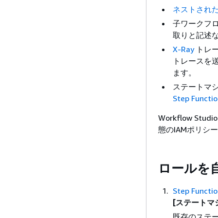
ネストされ
子ワークフロ
取りと記述
X-Ray
トレース
トレースを
ます。
ステートマ
Step Fun
Workflow Studi
態のIAMポリシ
ロールを
Step Func
[ステートマ
既存のステ