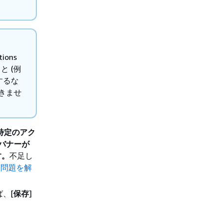
ions
 (例
除するな
できませ
[特定のアク
バナーが
す。
不足し
る問題を解
、[
保存
]