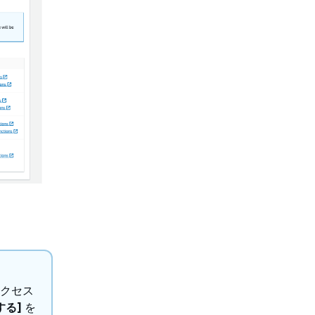
アクセス
する]
を