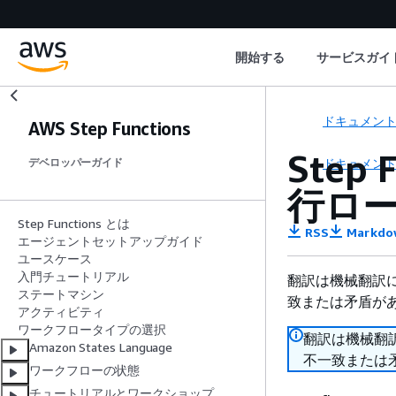
開始する
サービスガイ
ドキュメン
AWS Step Functions
Step
ドキュメン
デベロッパーガイド
行ロ
Step Functions とは
RSS
Markdo
エージェントセットアップガイド
ユースケース
入門チュートリアル
翻訳は機械翻訳
ステートマシン
致または矛盾が
アクティビティ
ワークフロータイプの選択
翻訳は機械翻
Amazon States Language
不一致または
ワークフローの状態
チュートリアルとワークショップ