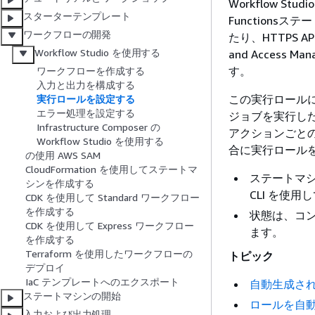
Workflow 
スターターテンプレート
Functions
ワークフローの開発
たり、HTTPS A
Workflow Studio を使用する
and Access
す。
ワークフローを作成する
入力と出力を構成する
この実行ロールには
実行ロールを設定する
エラー処理を設定する
ジョブを実行したり
Infrastructure Composer の
アクションごとのポ
Workflow Studio を使用する
合に実行ロール
の使用 AWS SAM
CloudFormation を使用してステートマ
ステートマシ
シンを作成する
CLI を使
CDK を使用して Standard ワークフロー
を作成する
状態は、コン
CDK を使用して Express ワークフロー
ます。
を作成する
Terraform を使用したワークフローの
トピック
デプロイ
IaC テンプレートへのエクスポート
自動生成さ
ステートマシンの開始
ロールを自
入力および出力処理