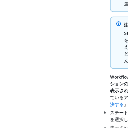
S
え
ど
Workf
ションの
表示され
ている
決する
ステー
を選択
表示さ