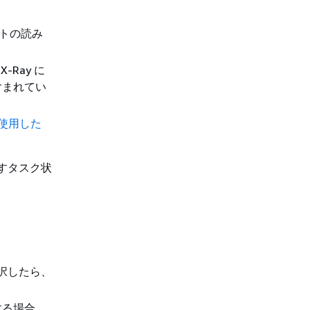
クトの読み
-Ray に
含まれてい
 を使用した
出すタスク状
択したら、
する場合