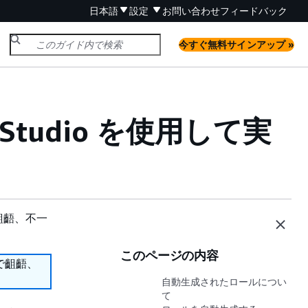
日本語
設定
お問い合わせ
フィードバック
今すぐ無料サインアップ »
ow Studio を使用して実
齟齬、不一
このページの内容
で齟齬、
自動生成されたロールについ
て