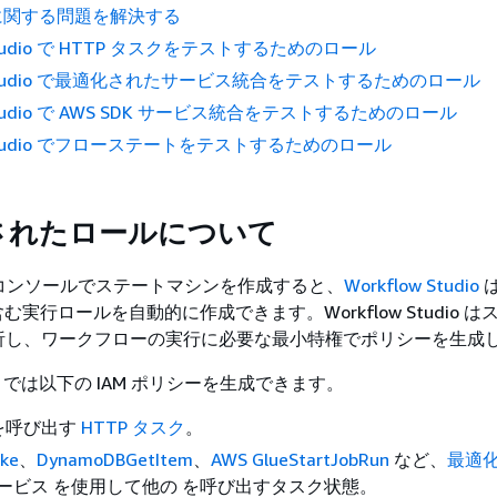
に関する問題を解決する
 Studio で HTTP タスクをテストするためのロール
w Studio で最適化されたサービス統合をテストするためのロール
 Studio で AWS SDK サービス統合をテストするためのロール
w Studio でフローステートをテストするためのロール
されたロールについて
tions コンソールでステートマシンを作成すると、
Workflow Studio
含む実行ロールを自動的に作成できます。Workflow Studio 
析し、ワークフローの実行に必要な最小特権でポリシーを生成
tudio では以下の IAM ポリシーを生成できます。
I を呼び出す
HTTP タスク
。
oke
、
DynamoDBGetItem
、
AWS GlueStartJobRun
など、
最適
サービス を使用して他の を呼び出すタスク状態。