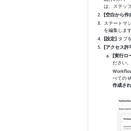
は、ステップ
[空白から作
ステートマ
を編集しま
[設定]
タブ
[アクセス許
[実行ロ
ださい
Work
べての 
作成され