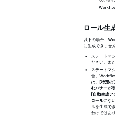
Work
ロール生
以下の場合、Wor
に生成できませ
ステートマシン
ださい。ま
ステートマシ
合、Workflo
は、
[特定の
むバナーが表
[自動生成ア
ロールにないポ
ルを生成でき
わけではあ