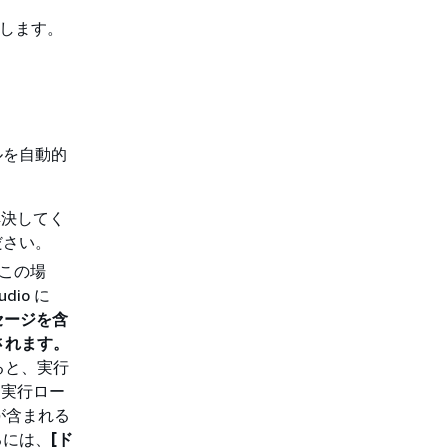
成します。
ールを自動的
解決してく
ださい。
。この場
dio に
セージを含
されます。
ると、実行
き実行ロー
が含まれる
るには、
[ド