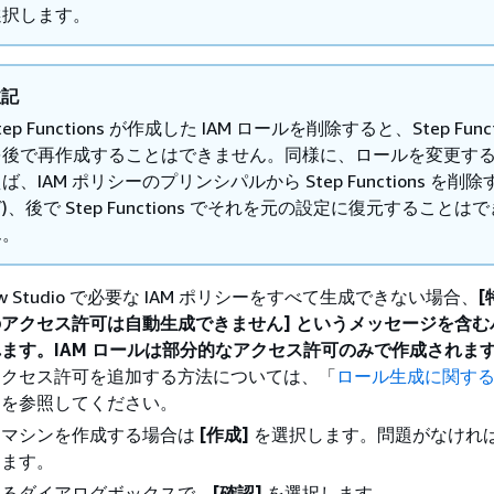
選択します。
注記
tep Functions が作成した IAM ロールを削除すると、Step Funct
を後で再作成することはできません。同様に、ロールを変更すると
ば、IAM ポリシーのプリンシパルから Step Functions を削
)、後で Step Functions でそれを元の設定に復元することは
ん。
low Studio で必要な IAM ポリシーをすべて生成できない場合、
アクセス許可は自動生成できません] というメッセージを含む
ます。IAM ロールは部分的なアクセス許可のみで作成されま
アクセス許可を追加する方法については、「
ロール生成に関す
」を参照してください。
トマシンを作成する場合は
[作成]
を選択します。問題がなければ
します。
れるダイアログボックスで、
[確認]
を選択します。