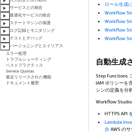
ロール生成
サービスとの統合
Workflow
最適化サービスの統合
Workflo
ステートマシンの保護
Workflow
ログ記録とモニタリング
Workflo
テストとデバッグ
バージョニングとエイリアス
エラー処理
トラブルシューティング
自動生成
ベストプラクティス
Service Quotas
Step Func
最近リリースされた機能
IAM ポリシーを
ドキュメント履歴
シンの定義を分
Workflow S
HTTPS AP
Lambda Inv
合
AWS の