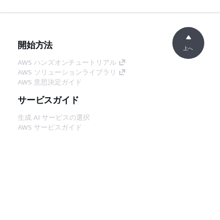
開始方法
上へ
AWS ハンズオンチュートリアル
AWS ソリューションライブラリ
AWS 意思決定ガイド
サービスガイド
生成 AI サービスの選択
AWS サービスガイド
GitHub 上の AWS CLI チュートリアル
デベロッパーツール
AWS コード例ライブラリ
AWS CLI
AWS Builder Center
AWS デベロッパーツールブログ
役立つリンク