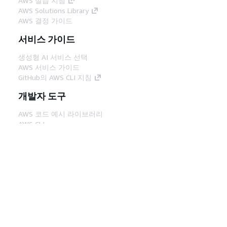
AWS 실습 지침
AWS Solutions Library
AWS 결정 가이드
서비스 가이드
생성형 AI 서비스 선택
AWS 서비스 가이드
GitHub의 AWS CLI 지침
개발자 도구
AWS 코드 예시 라이브러리
AWS CLI
AWS Builder 센터
AWS 개발자 도구 블로그
유용한 링크
AWS 문서 MCP 서버 다운로드
AWS Console에 로그인
AWS re:Post