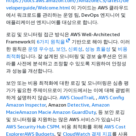
https://docs.aws.amazon.com//AmazonECS/latest/de
veloperguide/Welcome.html
이 가이드는 AWS 클라우드
에서 워크로드를 관리하는 운영 팀, DevOps 엔지니어 및
애플리케이션 엔지니어를 대상으로 합니다.
로깅 및 모니터링 접근 방식은 AWS Well-Architected
Framework의
6가지 원칙을
기반으로 해야 합니다. 이러
한 원칙은
운영 우수성
,
보안
,
신뢰성
,
성능 효율성
및
비용
최적화
입니다. 잘 설계된 모니터링 및 경보 솔루션은 인프
라를 사전에 분석하고 조정할 수 있도록 지원하여 안정성
과 성능을 개선합니다.
보안 또는 비용 최적화에 대한 로깅 및 모니터링은 심층 평
가가 필요한 주제이므로이 가이드에서는 이에 대해 광범위
하게 설명하지 않습니다.
AWS CloudTrail
, ,
AWS Config
Amazon Inspector
, Amazon
Detective, Amazon
Macie
Amazon Macie
Amazon GuardDuty
, 등 보안 로깅
및 모니터링을 지원하는 많은 AWS 서비스가 있습니다
AWS Security Hub CSPM
. 비용 최적화를 위해
AWS Cost
Explorer
AWS Budgets
, 및
CloudWatch 결제 지표
를 사용