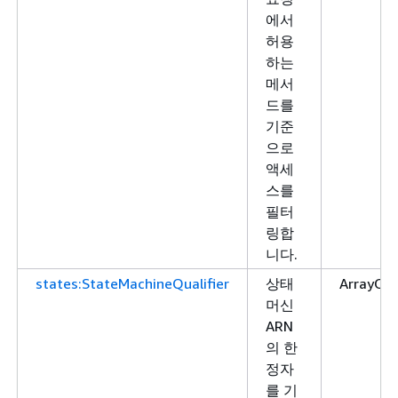
에서
허용
하는
메서
드를
기준
으로
액세
스를
필터
링합
니다.
states:StateMachineQualifier
상태
ArrayOfS
머신
ARN
의 한
정자
를 기