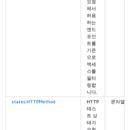
요청
에서
허용
하는
엔드
포인
트를
기준
으로
액세
스를
필터
링합
니다.
states:HTTPMethod
HTTP
문자열
태스
트 상
태가
요청