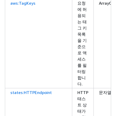
aws:TagKeys
요청
ArrayOfS
에 허
용되
는 태
그 키
목록
을 기
준으
로 액
세스
를 필
터링
합니
다.
states:HTTPEndpoint
HTTP
문자열
태스
트 상
태가