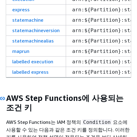
express
arn:$
{
Partition}:stat
statemachine
arn:$
{
Partition}:stat
statemachineversion
arn:$
{
Partition}:stat
statemachinealias
arn:$
{
Partition}:stat
maprun
arn:$
{
Partition}:stat
labelled execution
arn:$
{
Partition}:stat
labelled express
arn:$
{
Partition}:stat
AWS Step Functions에 사용되는
조건 키
AWS Step Functions는 IAM 정책의
요소에
Condition
사용할 수 있는 다음과 같은 조건 키를 정의합니다. 이러한
키를 사용하여 정책 설명이 적용되는 조건을 보다 상세하