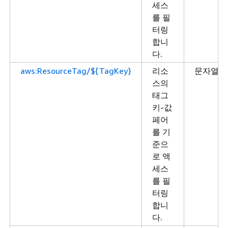
세스
를 필
터링
합니
다.
aws:ResourceTag/${TagKey}
리소
문자열
스의
태그
키-값
페어
를 기
준으
로 액
세스
를 필
터링
합니
다.