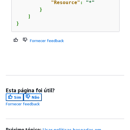
"Resource"
: 
"*"
        }

    ]

}
Fornecer feedback
Esta página foi útil?
Sim
Não
Fornecer feedback
Próximo tópico:
Usar políticas baseadas em