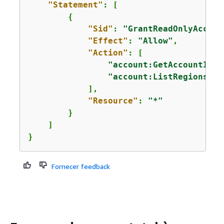
"Statement"
: [

{
"Sid"
: 
"GrantReadOnlyAccess
"Effect"
: 
"Allow"
,

"Action"
: [

"account:GetAccountInfo
"account:ListRegions"
            ],

"Resource"
: 
"*"
        }

    ]

}
Fornecer feedback