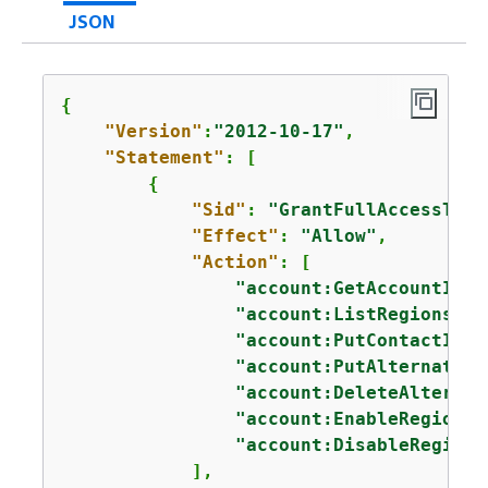
JSON
{
"Version"
:
"2012-10-17"
,

"Statement"
: [

{
"Sid"
: 
"GrantFullAccessToAc
"Effect"
: 
"Allow"
,

"Action"
: [

"account:GetAccountInfo
"account:ListRegions"
,

"account:PutContactInfo
"account:PutAlternateCo
"account:DeleteAlternat
"account:EnableRegion"
,

"account:DisableRegion"
            ],
