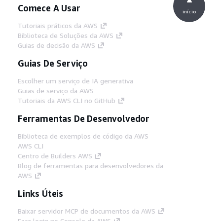
Comece A Usar
início
Tutoriais práticos da AWS
Biblioteca de Soluções da AWS
Guias de decisão da AWS
Guias De Serviço
Escolher um serviço de IA generativa
Guias de serviço da AWS
Tutoriais da AWS CLI no GitHub
Ferramentas De Desenvolvedor
Biblioteca de exemplos de código da AWS
AWS CLI
Centro de Builders AWS
Blog de ferramentas para desenvolvedores da
AWS
Links Úteis
Baixar servidor MCP de documentos da AWS
Faça login no Console da AWS