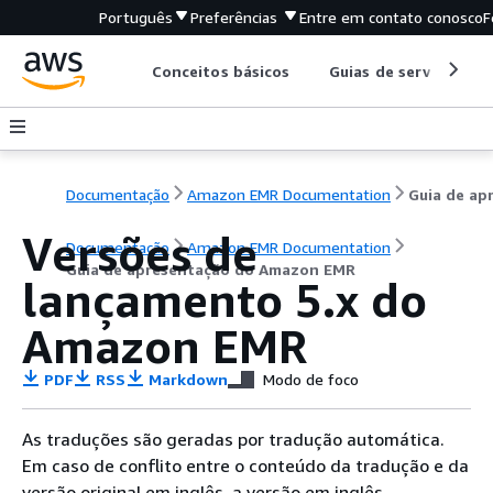
Português
Preferências
Entre em contato conosco
F
Conceitos básicos
Guias de serviço
Documentação
Amazon EMR Documentation
Versões de
Documentação
Amazon EMR Documentation
Guia de apresentação do Amazon EMR
lançamento 5.x do
Amazon EMR
PDF
RSS
Markdown
Modo de foco
As traduções são geradas por tradução automática.
Em caso de conflito entre o conteúdo da tradução e da
versão original em inglês, a versão em inglês