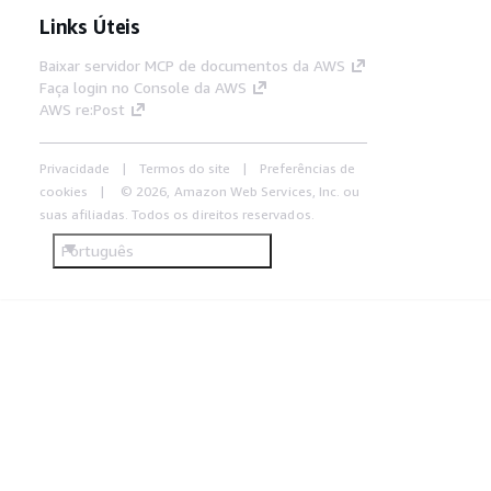
Links Úteis
Baixar servidor MCP de documentos da AWS
Faça login no Console da AWS
AWS re:Post
Privacidade
Termos do site
Preferências de
cookies
© 2026, Amazon Web Services, Inc. ou
suas afiliadas. Todos os direitos reservados.
Português