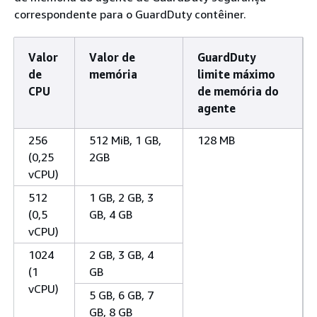
correspondente para o GuardDuty contêiner.
Valor
Valor de
GuardDuty
de
memória
limite máximo
CPU
de memória do
agente
256
512 MiB, 1 GB,
128 MB
(0,25
2GB
vCPU)
512
1 GB, 2 GB, 3
(0,5
GB, 4 GB
vCPU)
1024
2 GB, 3 GB, 4
(1
GB
vCPU)
5 GB, 6 GB, 7
GB, 8 GB