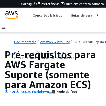
Português
Preferências
Entre em contato conosco
F
Conceitos básicos
Guias de serviço
Documentação
Amazon GuardDuty
Pré-requisitos para
Documentação
Amazon GuardDuty
Guia GuardDuty do usuário da Amazon
AWS Fargate
Suporte (somente
para Amazon ECS)
PDF
RSS
Markdown
Modo de foco