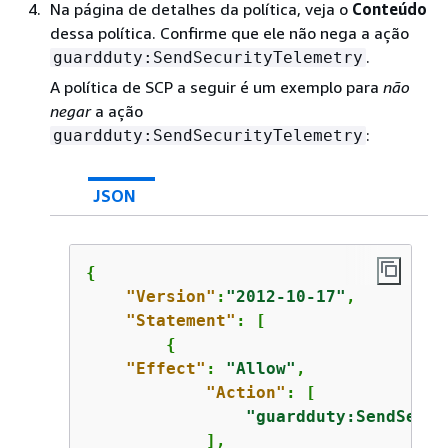
Na página de detalhes da política, veja o
Conteúdo
dessa política. Confirme que ele não nega a ação
.
guardduty:SendSecurityTelemetry
A política de SCP a seguir é um exemplo para
não
negar
a ação
:
guardduty:SendSecurityTelemetry
JSON
{
"Version"
:
"2012-10-17"
,

"Statement"
: [

{
"Effect"
: 
"Allow"
,

"Action"
: [           

"guardduty:SendSecur
            ],
