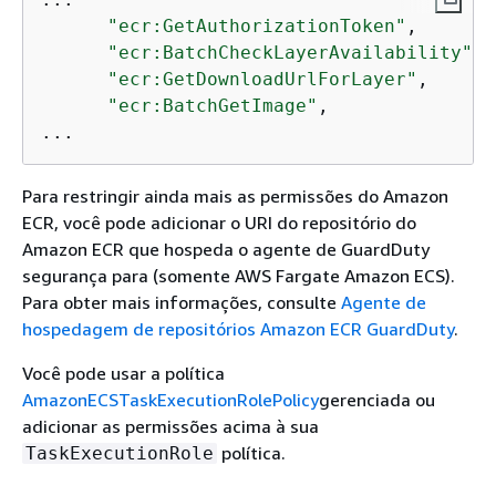
"ecr:GetAuthorizationToken"
,

"ecr:BatchCheckLayerAvailability"
,

"ecr:GetDownloadUrlForLayer"
,

"ecr:BatchGetImage"
,

...
Para restringir ainda mais as permissões do Amazon
ECR, você pode adicionar o URI do repositório do
Amazon ECR que hospeda o agente de GuardDuty
segurança para (somente AWS Fargate Amazon ECS).
Para obter mais informações, consulte
Agente de
hospedagem de repositórios Amazon ECR GuardDuty
.
Você pode usar a política
AmazonECSTaskExecutionRolePolicy
gerenciada ou
adicionar as permissões acima à sua
política.
TaskExecutionRole