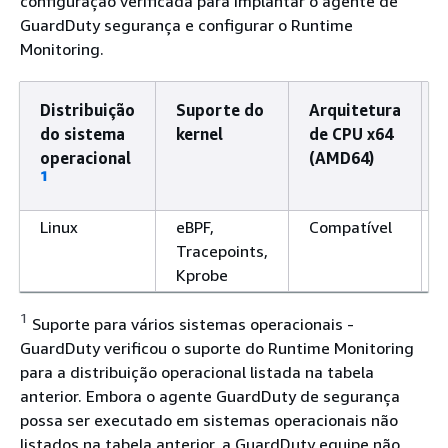
configuração verificada para implantar o agente de
GuardDuty segurança e configurar o Runtime
Monitoring.
Distribuição
Suporte do
Arquitetura
do sistema
kernel
de CPU x64
operacional
(AMD64)
1
Linux
eBPF,
Compatível
Tracepoints,
Kprobe
1
Suporte para vários sistemas operacionais -
GuardDuty verificou o suporte do Runtime Monitoring
para a distribuição operacional listada na tabela
anterior. Embora o agente GuardDuty de segurança
possa ser executado em sistemas operacionais não
listados na tabela anterior, a GuardDuty equipe não