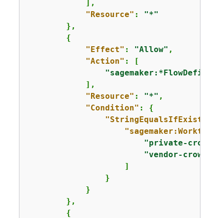
            ],

"Resource"
: 
"*"
        },

{
"Effect"
: 
"Allow"
,

"Action"
: [

"sagemaker:*FlowDefinit
            ],

"Resource"
: 
"*"
,

"Condition"
: 
{
"StringEqualsIfExists"
:
"sagemaker:Workteam
"private-crowd"
"vendor-crowd"
                    ]

                }

            }

        },

{