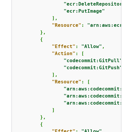
"ecr:DeleteRepository"
,

"ecr:PutImage"
            ],

"Resource"
: 
"arn:aws:ecr:*:
        },

{
"Effect"
: 
"Allow"
,

"Action"
: [

"codecommit:GitPull"
,

"codecommit:GitPush"
            ],

"Resource"
: [

"arn:aws:codecommit:*:*
"arn:aws:codecommit:*:*
"arn:aws:codecommit:*:*
            ]

        },

{
"Effect"
: 
"Allow"
,
