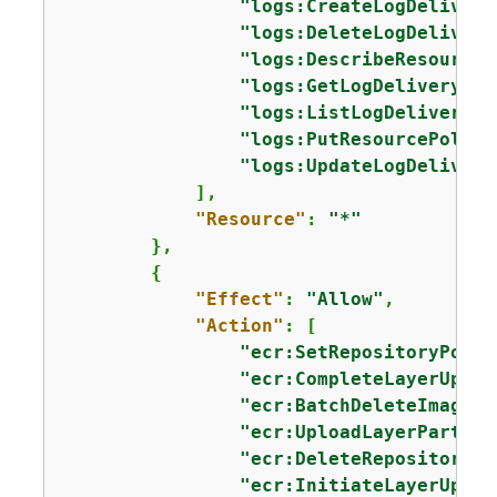
"logs:CreateLogDelivery
"logs:DeleteLogDelivery
"logs:DescribeResourceP
"logs:GetLogDelivery"
,

"logs:ListLogDeliveries
"logs:PutResourcePolicy
"logs:UpdateLogDelivery
            ],

"Resource"
: 
"*"
        },

{
"Effect"
: 
"Allow"
,

"Action"
: [

"ecr:SetRepositoryPolic
"ecr:CompleteLayerUploa
"ecr:BatchDeleteImage"
,

"ecr:UploadLayerPart"
,

"ecr:DeleteRepositoryPo
"ecr:InitiateLayerUploa