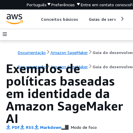
Português
Preferências
Entre em contato conosco
F
Conceitos básicos
Guias de serviço
Documentação
Amazon SageMaker
Exemplos de
Documentação
Amazon SageMaker
Guia do desenvolve
políticas baseadas
em identidade da
Amazon SageMaker
AI
PDF
RSS
Markdown
Modo de foco