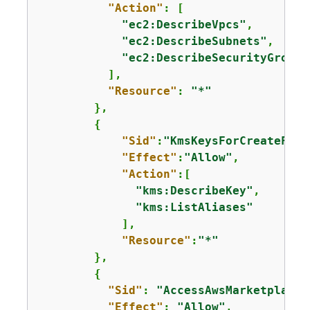
"Action"
: [

"ec2:DescribeVpcs"
,

"ec2:DescribeSubnets"
,

"ec2:DescribeSecurityGroups
          ],

"Resource"
: 
"*"
        },

{
"Sid"
:
"KmsKeysForCreateForm
"Effect"
:
"Allow"
,

"Action"
:[

"kms:DescribeKey"
,

"kms:ListAliases"
            ],

"Resource"
:
"*"
        },

{
"Sid"
: 
"AccessAwsMarketplaceS
"Effect"
: 
"Allow"
,
