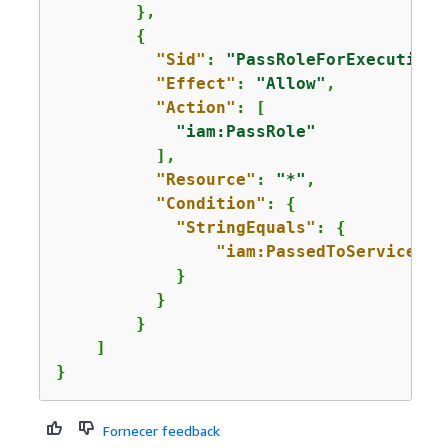
        },

{
"Sid"
: 
"PassRoleForExecutionR
"Effect"
: 
"Allow"
,

"Action"
: [

"iam:PassRole"
          ],

"Resource"
: 
"*"
,

"Condition"
: 
{
"StringEquals"
: 
{
"iam:PassedToService"
: 
            }

          }

        }

    ]

}
Fornecer feedback