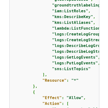
"groundtruthlabeling:*"
"iam:ListRoles"
,

"kms:DescribeKey"
,

"kms:ListAliases"
,

"lambda:ListFunctions"
,

"logs:CreateLogGroup"
,

"logs:CreateLogStream"
,

"logs:DescribeLogGroups
"logs:DescribeLogStream
"logs:GetLogEvents"
,

"logs:PutLogEvents"
,

"sns:ListTopics"
            ],

"Resource"
: 
"*"
        },

{
"Effect"
: 
"Allow"
,

"Action"
: [
