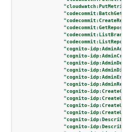
"cloudwatch:PutMetricDa
"codecommit:BatchGetRep
"codecommit:CreateRepos
"codecommit:GetReposito
"codecommit:ListBranche
"codecommit:ListReposit
"cognito-idp:AdminAddUs
"cognito-idp:AdminCreat
"cognito-idp:AdminDelet
"cognito-idp:AdminDisab
"cognito-idp:AdminEnabl
"cognito-idp:AdminRemov
"cognito-idp:CreateGrou
"cognito-idp:CreateUser
"cognito-idp:CreateUser
"cognito-idp:CreateUser
"cognito-idp:DescribeUs
"cognito-idp:DescribeUs