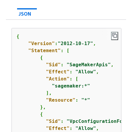
JSON
{
"Version"
:
"2012-10-17"
,

"Statement"
: [

{
"Sid"
: 
"SageMakerApis"
,

"Effect"
: 
"Allow"
,

"Action"
: [

"sagemaker:*"
          ],

"Resource"
: 
"*"
        },

{
"Sid"
: 
"VpcConfigurationForCr
"Effect"
: 
"Allow"
,
