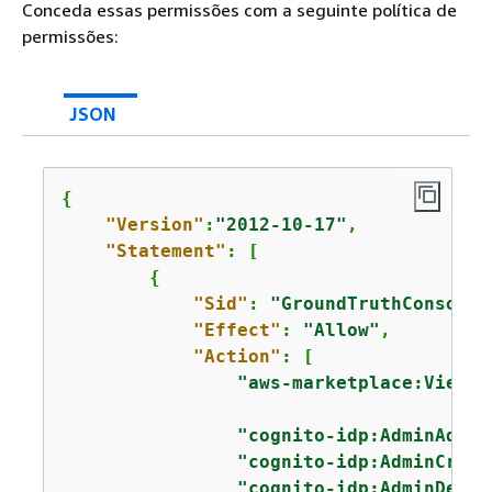
Conceda essas permissões com a seguinte política de
permissões:
JSON
{
"Version"
:
"2012-10-17"
,

"Statement"
: [

{
"Sid"
: 
"GroundTruthConsole"
"Effect"
: 
"Allow"
,

"Action"
: [

"aws-marketplace:ViewSu
"cognito-idp:AdminAddUs
"cognito-idp:AdminCreat
"cognito-idp:AdminDelet