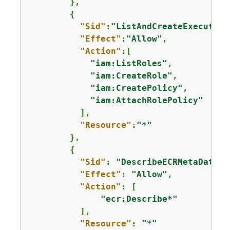
        },

{
"Sid"
:
"ListAndCreateExecution
"Effect"
:
"Allow"
,

"Action"
:[

"iam:ListRoles"
,

"iam:CreateRole"
,

"iam:CreatePolicy"
,

"iam:AttachRolePolicy"
          ],

"Resource"
:
"*"
        },

{
"Sid"
: 
"DescribeECRMetaData"
,

"Effect"
: 
"Allow"
,

"Action"
: [

"ecr:Describe*"
          ],

"Resource"
: 
"*"