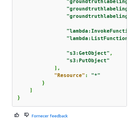
"groundtruthlabeling:De
"groundtruthlabeling:Li
"groundtruthlabeling:Ru
"lambda:InvokeFunction"
"lambda:ListFunctions"
,

"s3:GetObject"
,

"s3:PutObject"
            ],

"Resource"
: 
"*"
        }

    ]

}
Fornecer feedback