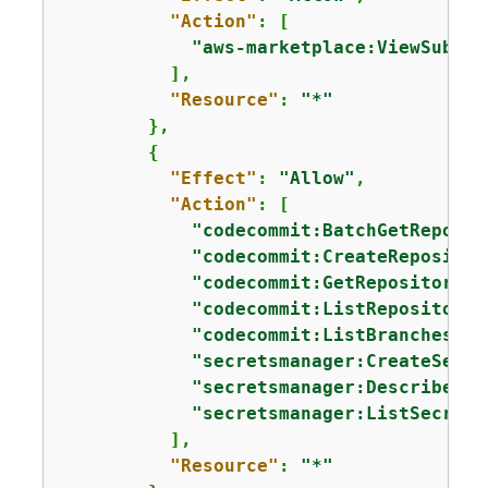
"Action"
: [

"aws-marketplace:ViewSubscr
          ],

"Resource"
: 
"*"
        },

{
"Effect"
: 
"Allow"
,

"Action"
: [

"codecommit:BatchGetReposit
"codecommit:CreateRepositor
"codecommit:GetRepository"
,

"codecommit:ListRepositorie
"codecommit:ListBranches"
,

"secretsmanager:CreateSecre
"secretsmanager:DescribeSec
"secretsmanager:ListSecrets
          ],

"Resource"
: 
"*"