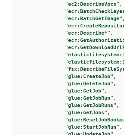
"ec2:DescribeVpcs"
,

"ecr:BatchCheckLayerAva
"ecr:BatchGetImage"
,

"ecr:CreateRepository"
,

"ecr:Describe*"
,

"ecr:GetAuthorizationTo
"ecr:GetDownloadUrlForL
"elasticfilesystem:Desc
"elasticfilesystem:Desc
"fsx:DescribeFileSystem
"glue:CreateJob"
,

"glue:DeleteJob"
,

"glue:GetJob"
,

"glue:GetJobRun"
,

"glue:GetJobRuns"
,

"glue:GetJobs"
,

"glue:ResetJobBookmark"
"glue:StartJobRun"
,

"glue:UpdateJob"
,
