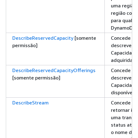
uma região,
região com
para qualqu
DynamoDB qu
DescribeReservedCapacity
[somente
Concede pe
permissão]
descrever 
Capacidade
adquirida
DescribeReservedCapacityOfferings
Concede pe
[somente permissão]
descrever a
Capacidade
disponíveis
DescribeStream
Concede pe
retornar in
uma transmi
status atua
o nome do r