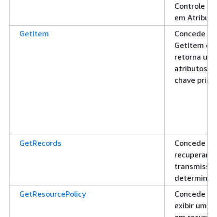
Controle d
em Atributo
GetItem
Concede pe
GetItem op
retorna um 
atributos p
chave primá
GetRecords
Concede pe
recuperar o
transmissã
determinad
GetResourcePolicy
Concede pe
exibir uma 
em recursos