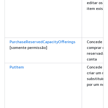
editar os a
item existe
PurchaseReservedCapacityOfferings
Concede pe
[somente permissão]
comprar ca
reservada p
conta
PutItem
Concede pe
criar um no
substituir 
por um nov