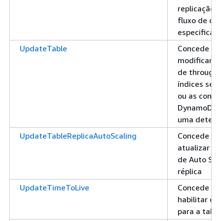
replicação 
fluxo de da
especificad
UpdateTable
Concede pe
modificar a
de throughp
índices sec
ou as confi
DynamoDB S
uma determ
UpdateTableReplicaAutoScaling
Concede pe
atualizar a
de Auto Sca
réplica
UpdateTimeToLive
Concede pe
habilitar ou
para a tabe