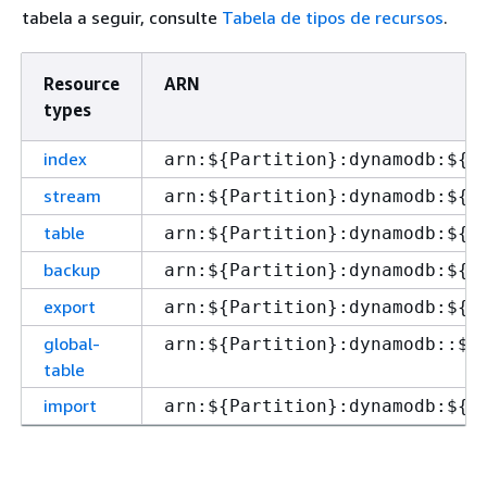
tabela a seguir, consulte
Tabela de tipos de recursos
.
Resource
ARN
types
index
arn:$
{
Partition}:dynamodb:$
{
R
stream
arn:$
{
Partition}:dynamodb:$
{
R
table
arn:$
{
Partition}:dynamodb:$
{
R
backup
arn:$
{
Partition}:dynamodb:$
{
R
export
arn:$
{
Partition}:dynamodb:$
{
R
global-
arn:$
{
Partition}:dynamodb::$
{
table
import
arn:$
{
Partition}:dynamodb:$
{
R