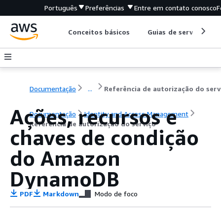
Português
Preferências
Entre em contato conosco
F
Conceitos básicos
Guias de serviço
Documentação
...
Referência de autorização do serv
Ações, recursos e
Documentação
Identity and Access Management
Referência de autorização do serviço
chaves de condição
do Amazon
DynamoDB
PDF
Markdown
Modo de foco