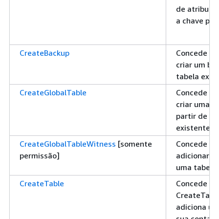
de atributo
a chave pri
CreateBackup
Concede pe
criar um ba
tabela exis
CreateGlobalTable
Concede pe
criar uma ta
partir de u
existente
CreateGlobalTableWitness
[somente
Concede pe
permissão]
adicionar 
uma tabela 
CreateTable
Concede pe
CreateTable
adiciona um
sua conta