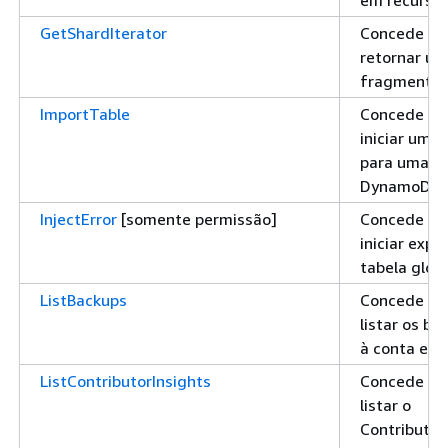
GetShardIterator
Concede pe
retornar um
fragmento
ImportTable
Concede pe
iniciar uma
para uma ta
DynamoDB
InjectError
[somente permissão]
Concede pe
iniciar exp
tabela glob
ListBackups
Concede pe
listar os b
à conta e a
ListContributorInsights
Concede pe
listar o
Contributo