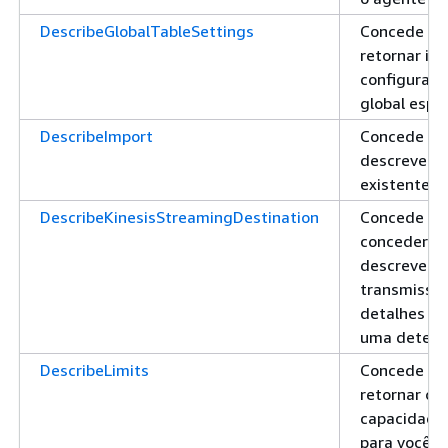
DescribeGlobalTableSettings
Concede pe
retornar in
configuraçã
global espe
DescribeImport
Concede pe
descrever 
existente
DescribeKinesisStreamingDestination
Concede pe
conceder p
descrever o
transmissão
detalhes re
uma determ
DescribeLimits
Concede pe
retornar os 
capacidade 
para você 