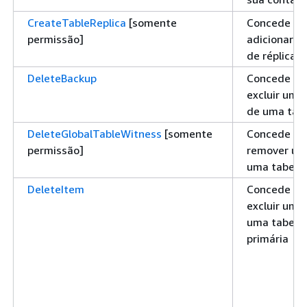
CreateTableReplica
[somente
Concede pe
permissão]
adicionar u
de réplica
DeleteBackup
Concede pe
excluir um 
de uma tab
DeleteGlobalTableWitness
[somente
Concede pe
permissão]
remover um
uma tabela 
DeleteItem
Concede pe
excluir um 
uma tabela 
primária