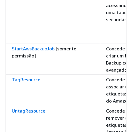
acessando 
uma tabela 
secundário
StartAwsBackupJob
[somente
Concede pe
permissão]
criar um ba
Backup com
avançados 
TagResource
Concede pe
associar um
etiquetas 
do Amazon
UntagResource
Concede pe
remover a a
etiquetas d
Amazon Dy