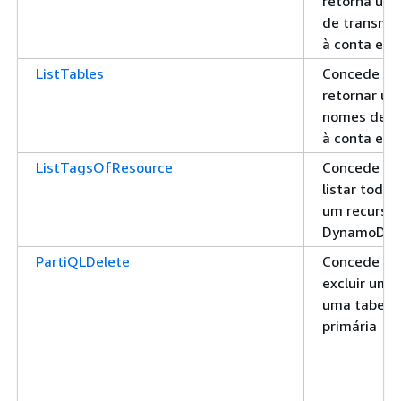
retorna um
de transmis
à conta e a
ListTables
Concede pe
retornar um
nomes de t
à conta e a
ListTagsOfResource
Concede pe
listar toda
um recurso
DynamoDB
PartiQLDelete
Concede pe
excluir um 
uma tabela 
primária