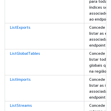
para todas 
índices sec
associados 
ao endpoint
ListExports
Concede pe
listar as ex
associadas 
endpoint
ListGlobalTables
Concede pe
listar todas
globais que
na região e
ListImports
Concede pe
listar as i
associadas 
endpoint
ListStreams
Concede pe