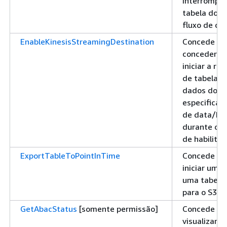
interromper
tabela do 
fluxo de da
EnableKinesisStreamingDestination
Concede pe
conceder p
iniciar a re
de tabela p
dados do Ki
especifica
de data/hor
durante o f
de habilita
ExportTableToPointInTime
Concede pe
iniciar uma
uma tabela
para o S3
GetAbacStatus
[somente permissão]
Concede pe
visualizar o