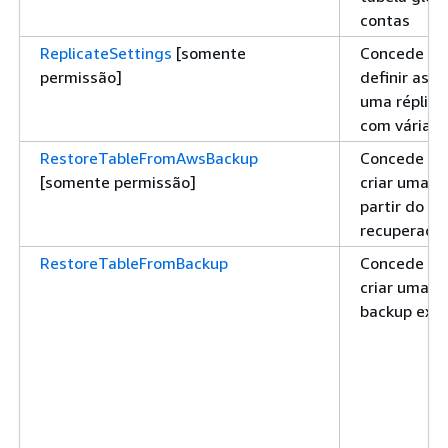
contas
ReplicateSettings
[somente
Concede pe
permissão]
definir as 
uma réplica
com várias 
RestoreTableFromAwsBackup
Concede pe
[somente permissão]
criar uma n
partir do p
recuperaçã
RestoreTableFromBackup
Concede pe
criar uma n
backup exis