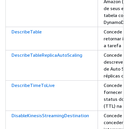
Amazon (AR
de seus est
tabela corr
DynamoDB
DescribeTable
Concede pe
retornar in
a tarefa
DescribeTableReplicaAutoScaling
Concede pe
descrever a
de Auto Sca
réplicas da 
DescribeTimeToLive
Concede pe
fornecer um
status do t
(TTL) na ta
DisableKinesisStreamingDestination
Concede pe
conceder p