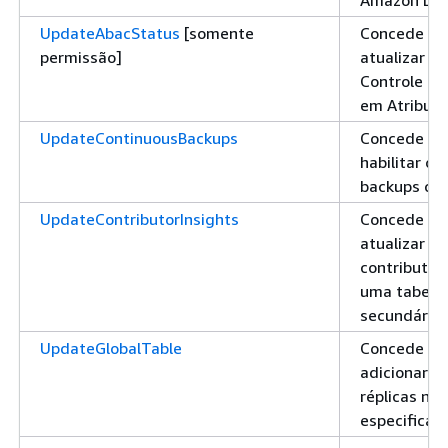
UpdateAbacStatus
[somente
Concede pe
permissão]
atualizar o 
Controle d
em Atributo
UpdateContinuousBackups
Concede pe
habilitar ou
backups con
UpdateContributorInsights
Concede pe
atualizar o 
contributor 
uma tabela 
secundário 
UpdateGlobalTable
Concede pe
adicionar o
réplicas na 
especificad