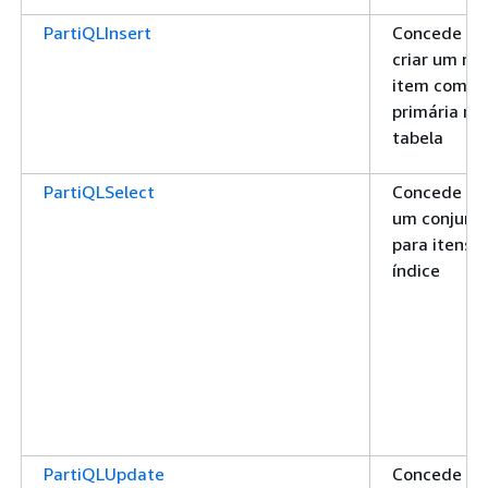
PartiQLInsert
Concede pe
criar um no
item com a
primária não
tabela
PartiQLSelect
Concede per
um conjunto
para itens 
índice
PartiQLUpdate
Concede pe