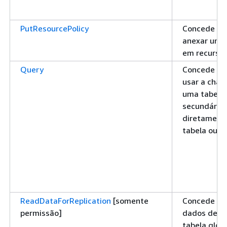
PutResourcePolicy
Concede pe
anexar uma 
em recursos
Query
Concede pe
usar a chav
uma tabela 
secundário 
diretamente
tabela ou ín
ReadDataForReplication
[somente
Concede per
permissão]
dados de um
tabela glob