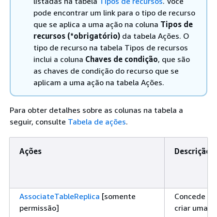
listadas na tabela
Tipos de recursos
. Você
pode encontrar um link para o tipo de recurso
que se aplica a uma ação na coluna
Tipos de
recursos (*obrigatório)
da tabela Ações. O
tipo de recurso na tabela Tipos de recursos
inclui a coluna
Chaves de condição
, que são
as chaves de condição do recurso que se
aplicam a uma ação na tabela Ações.
Para obter detalhes sobre as colunas na tabela a
seguir, consulte
Tabela de ações
.
Ações
Descrição
AssociateTableReplica
[somente
Concede pe
permissão]
criar uma ré