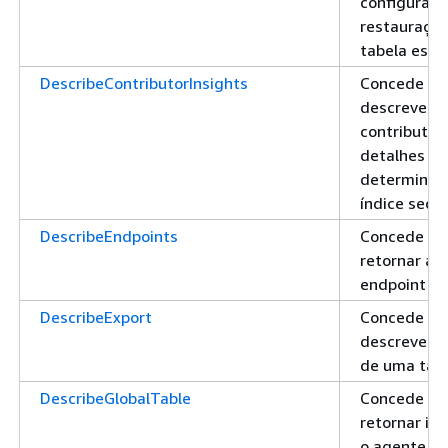
configuraçõ
restauração
tabela espe
DescribeContributorInsights
Concede pe
descrever o
contributor 
detalhes re
determinad
índice secu
DescribeEndpoints
Concede pe
retornar as
endpoint re
DescribeExport
Concede pe
descrever 
de uma tabe
DescribeGlobalTable
Concede pe
retornar in
o agente gl