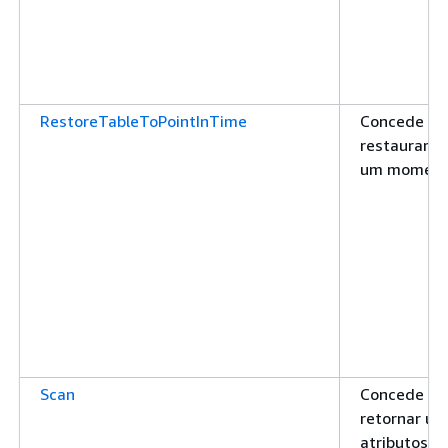
RestoreTableToPointInTime
Concede pe
restaurar u
um momen
Scan
Concede pe
retornar um
atributos de