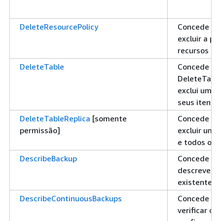
DeleteResourcePolicy
Concede pe
excluir a p
recursos an
DeleteTable
Concede pe
DeleteTabl
exclui uma 
seus itens
DeleteTableReplica
[somente
Concede pe
permissão]
excluir uma 
e todos os 
DescribeBackup
Concede pe
descrever 
existente d
DescribeContinuousBackups
Concede pe
verificar o 