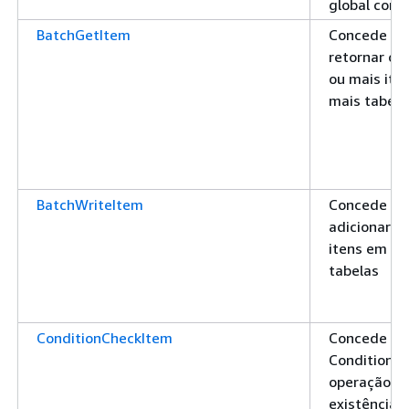
global com 
BatchGetItem
Concede pe
retornar os
ou mais ite
mais tabela
BatchWriteItem
Concede pe
adicionar ou
itens em u
tabelas
ConditionCheckItem
Concede pe
ConditionC
operação, ve
existência 