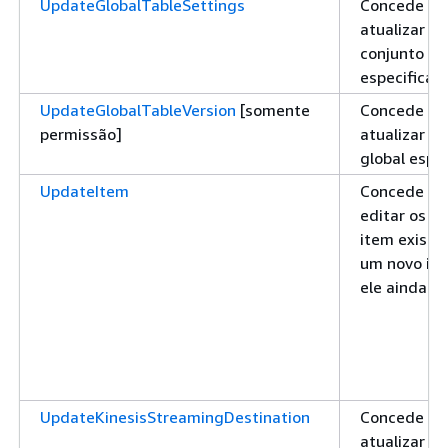
UpdateGlobalTableSettings
Concede pe
atualizar c
conjunto de
especificad
UpdateGlobalTableVersion
[somente
Concede pe
permissão]
atualizar a 
global espe
UpdateItem
Concede pe
editar os a
item existe
um novo ite
ele ainda nã
UpdateKinesisStreamingDestination
Concede pe
atualizar c