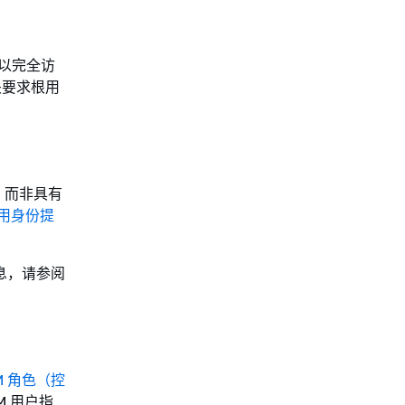
以完全访
关要求根用
，而非具有
用身份提
息，请参阅
M 角色（控
M 用户指