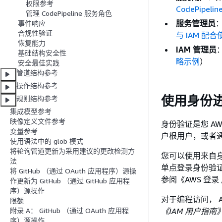
权限参考
CodePipe
管理 CodePipeline 服务角色
服务管理员
事件响应
合规性验证
与 IAM 配合
恢复能力
IAM 管理员
基础结构安全性
略示例
）
安全最佳实践
管道结构参考
操作结构参考
使用身份
规则结构参考
集成模型参考
映像定义文件参考
身份验证是您 AW
变量参考
户根用户，或者通
使用语法中的 glob 模式
将轮询管道更新为采用建议的更改检测方
您可以使用来自身份源的证
法
单点登录身份验证或
将 GitHub （通过 OAuth 应用程序）源操
参阅《AWS 登录
作更新为 GitHub （通过 GitHub 应用程
序）源操作
对于编程访问， A
限额
《IAM 用户指南
附录 A： GitHub （通过 OAuth 应用程
序）源操作