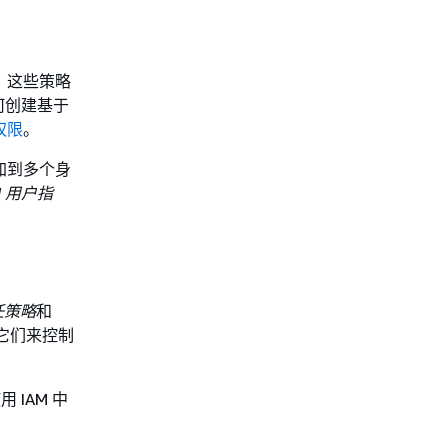
档。这些策略
何创建基于
权限
。
加到多个身
M 用户指
任策略
和
它们来控制
 IAM 中