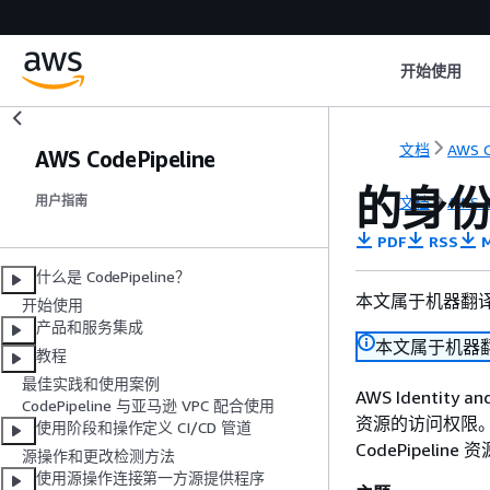
开始使用
文档
AWS C
AWS CodePipeline
的身份和
文档
AWS C
用户指南
PDF
RSS
M
什么是 CodePipeline？
本文属于机器翻
开始使用
产品和服务集成
本文属于机器
教程
最佳实践和使用案例
AWS Identity
CodePipeline 与亚马逊 VPC 配合使用
资源的访问权限。
使用阶段和操作定义 CI/CD 管道
CodePipeli
源操作和更改检测方法
使用源操作连接第一方源提供程序