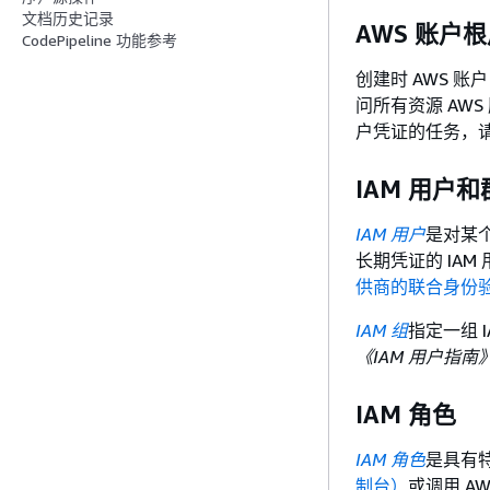
文档历史记录
AWS 账户
CodePipeline 功能参考
创建时 AWS 账
问所有资源 AW
户凭证的任务，
IAM 用户和
IAM 用户
是对某
长期凭证的 IA
供商的联合身份验
IAM 组
指定一组 
《IAM 用户指南
IAM 角色
IAM 角色
是具有
制台）
或调用 AW