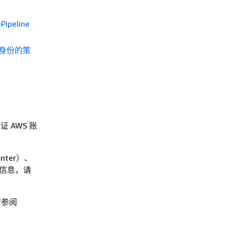
ipeline
 基于身份的策
 AWS 账
enter）、
多信息，请
请参阅