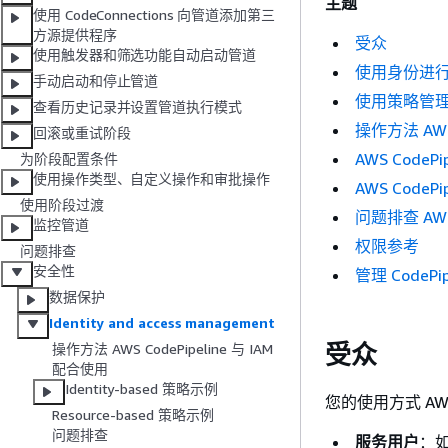
主题
使用 CodeConnections 向管道添加第三
方源提供程序
受众
使用触发器和筛选功能自动启动管道
使用身份进
手动启动和停止管道
使用策略管
查看历史记录并设置管道执行模式
操作方法 AWS 
回滚或重试阶段
AWS Code
为阶段配置条件
使用操作类型、自定义操作和审批操作
AWS Code
使用阶段过渡
问题排查 AWS
监控管道
权限参考
问题排查
安全性
管理 CodePi
数据保护
Identity and access management
受众
操作方法 AWS CodePipeline 与 IAM
配合使用
Identity-based 策略示例
您的使用方式 AWS I
Resource-based 策略示例
问题排查
服务用户
：