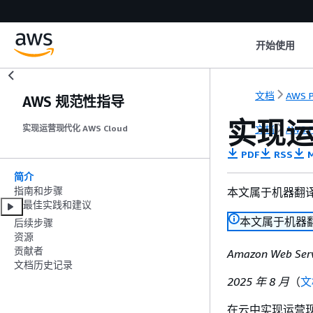
开始使用
文档
AWS P
AWS 规范性指导
实现运
文档
AWS P
实现运营现代化 AWS Cloud
PDF
RSS
M
简介
指南和步骤
本文属于机器翻
最佳实践和建议
本文属于机器
后续步骤
资源
贡献者
Amazon Web Serv
文档历史记录
2025 年 8 月
（
文
在云中实现运营